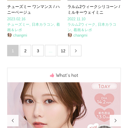
チューズミー ワンマンス / ハ
ラルム2ウィークシリコーン /
ニーベージュ
ミルキーウェイミニ
2023.02.16
2022.11.10
チューズミー
,
日本カラコン
,
着
ラルム2ウィーク
,
日本カラコ
画＆レポ
ン
,
着画＆レポ
changmi
changmi
1
2
3
…
12

What`s hot

