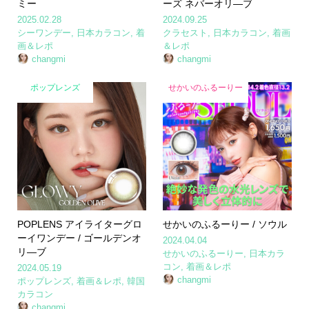
ミー
ーズ ネバーオリ―ブ
2025.02.28
2024.09.25
シーワンデー
,
日本カラコン
,
着
クラセスト
,
日本カラコン
,
着画
画＆レポ
＆レポ
changmi
changmi
ポップレンズ
せかいのふるーりー
POPLENS アイライターグロ
せかいのふるーりー / ソウル
ーイワンデー / ゴールデンオ
2024.04.04
リ―ブ
せかいのふるーりー
,
日本カラ
コン
,
着画＆レポ
2024.05.19
changmi
ポップレンズ
,
着画＆レポ
,
韓国
カラコン
changmi