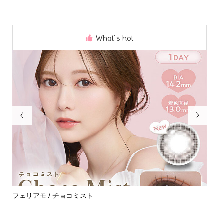
What`s hot


めて
フェリアモ / チョコミスト
ハ