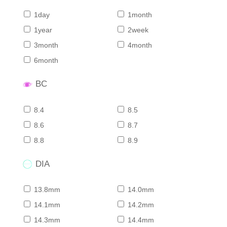
1day
1month
1year
2week
3month
4month
6month
BC
8.4
8.5
8.6
8.7
8.8
8.9
DIA
13.8mm
14.0mm
14.1mm
14.2mm
14.3mm
14.4mm