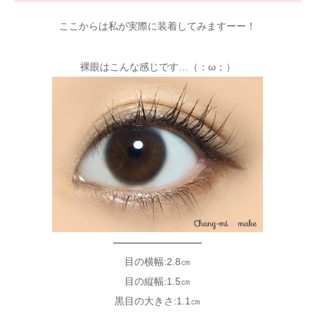
ここからは私が実際に装着してみますーー！
裸眼はこんな感じです…（：ω；）
—————————
目の横幅:2.8㎝
目の縦幅:1.5㎝
黒目の大きさ:1.1㎝