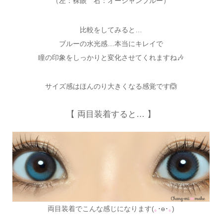
（左：裸眼 右：オーシャンブルー）
比較をしてみると…
ブルーの水光感…本当にキレイで
瞳の印象をしっかりと変化させてくれますね🎶
サイズ感はほんのり大きくなる感覚です🙆
【 両目装着すると… 】
両目装着でこんな感じになります(
｡
･ө･
｡
)