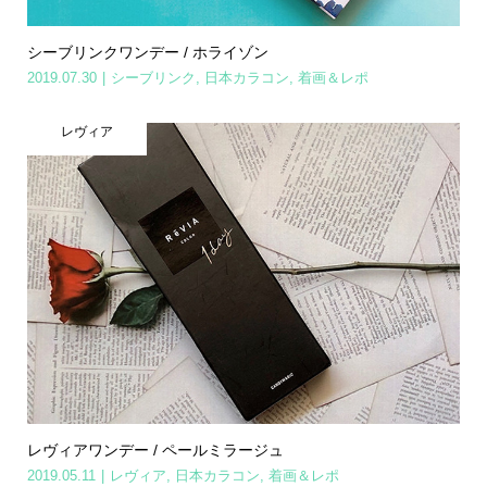
シーブリンクワンデー / ホライゾン
2019.07.30
シーブリンク
,
日本カラコン
,
着画＆レポ
レヴィア
レヴィアワンデー / ペールミラージュ
2019.05.11
レヴィア
,
日本カラコン
,
着画＆レポ