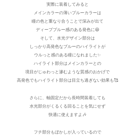
実際に装着してみると
メインカラーの薄いブルーカラーは
瞳の色と重なり合うことで深みが出て
ディープブルー感のある発色に😆
そして、水光デザイン部分は
しっかり高発色なブルーのハイライトが
ウルっと感のある瞳になれました✨
ハイライト部分はメインカラーとの
境目がじゅわっと滲むような質感のおかげで
高発色でもハイライト部分は目立ち過ぎない効果も🥰
さらに、軸固定だから長時間装着しても
水光部分がくるくる回ることを気にせず
快適に使えますよ🎶
フチ部分もぼかしが入っているので