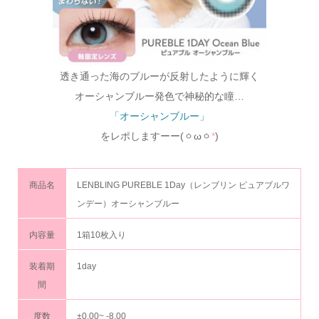
透き通った海のブルーが反射したように輝く
オーシャンブルー発色で神秘的な瞳…
「オーシャンブルー」
をレポしますーー(ㆁωㆁ
*
)
商品名
LENBLING PUREBLE 1Day（レンブリン ピュアブルワ
ンデー）オーシャンブルー
内容量
1箱10枚入り
装着期
1day
間
度数
±0.00~ -8.00