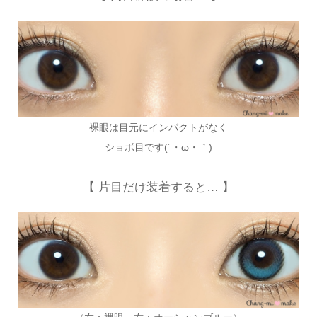
裸眼は目元にインパクトがなく
ショボ目です(´・ω・｀)
【 片目だけ装着すると… 】