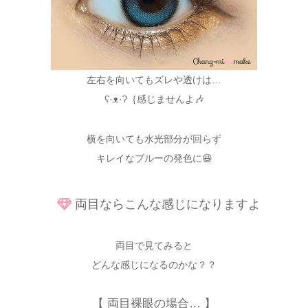
左右を向いてもズレや透けは…
ʕ·ᴥ·ʔ｛感じませんよ🎶
横を向いても水光部分が回らず
キレイなブルーの発色に😆
両目ならこんな感じになりますよ
両目で見てみると
どんな感じになるのかな？？
【 両目裸眼の場合… 】