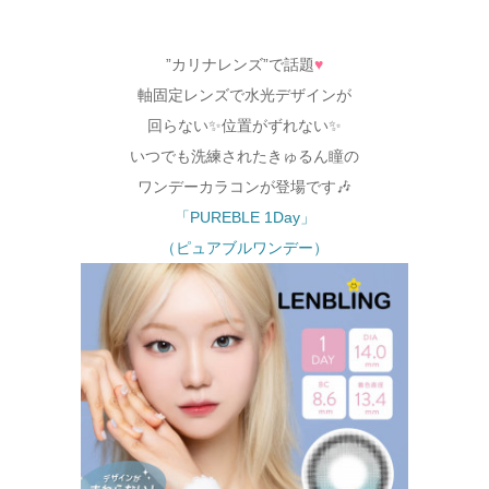
”カリナレンズ”で話題
♥
軸固定レンズで水光デザインが
回らない✨位置がずれない✨
いつでも洗練されたきゅるん瞳の
ワンデーカラコンが登場です🎶
「PUREBLE 1Day」
（ピュアブルワンデー）