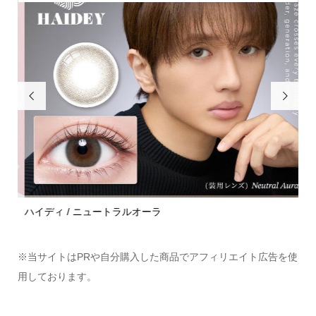


ハイディ / ニュートラルオーラ
モラ
※当サイトはPRや自分購入した商品でアフィリエイト広告を使
用しております。
Home
Share
Search
Contact