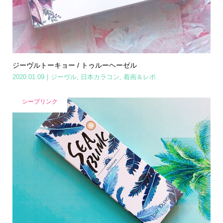
ジーヴルトーキョー / トゥルーヘーゼル
2020.01.09
ジーヴル
,
日本カラコン
,
着画＆レポ
シーブリンク