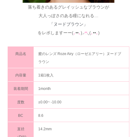
落ち着きのあるグレイッシュなブラウンが
大人っぽさのある瞳になれる…
「ヌードブラウン」
をレポしますーー(
｡
••
｡
)⸝
ෆ⃛
⸜(
｡
••
｡
)
商品名
蜜のレンズ Roze Airy（ローゼエアリー）ヌードブ
ラウン
内容量
1箱1枚入
装着期間
1month
度数
±0.00~ -10.00
BC
8.6
直径
14.2mm
（DIA)