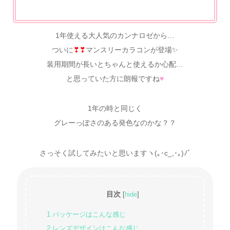
1年使える大人気のカンナロゼから…
ついに
❣❣
マンスリーカラコンが登場✨
装用期間が長いとちゃんと使えるか心配…
と思っていた方に朗報ですね
♥
1年の時と同じく
グレーっぽさのある発色なのかな？？
さっそく試してみたいと思いますヽ(｡･c_,･｡)ﾉﾞ
目次
[
hide
]
1
パッケージはこんな感じ
2
レンズデザインはこんな感じ