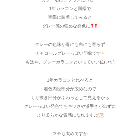
1年カラコンと同様で
実際に装着してみると
グレー感の強めな発色に
❢❢
グレーの色味が青にも白にも寄らず
チャコールグレーっぽい印象です
✧
もはや、グレーカラコンといっていい位(
｡
••
｡
)
1年カラコンと比べると
着色内径部分が広めなので
くり抜き部分がふわっとして見えるから
グレーっぽい発色でもキツさや派手さが出ずに
より柔らかな質感になれますよ
⍢⃝
⍢⃝
フチも太めですが