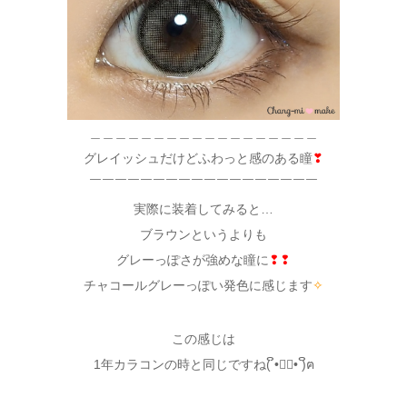
＿＿＿＿＿＿＿＿＿＿＿＿＿＿＿＿＿＿
グレイッシュだけどふわっと感のある瞳
❣
￣￣￣￣￣￣￣￣￣￣￣￣￣￣￣￣￣￣
実際に装着してみると…
ブラウンというよりも
グレーっぽさが強めな瞳に
❢❢
チャコールグレーっぽい発色に感じます
✧
この感じは
1年カラコンの時と同じですね( ິ•ᆺ⃘• )ິฅ