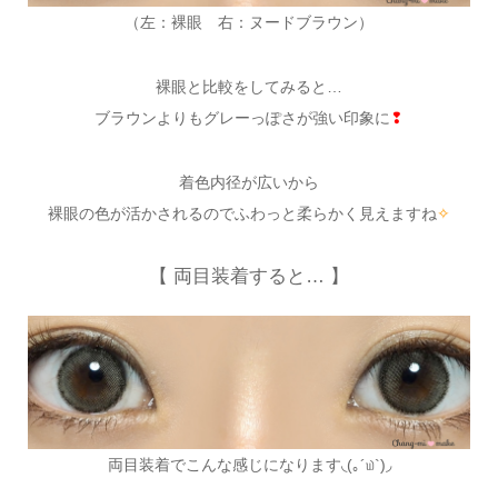
（左：裸眼 右：ヌードブラウン）
裸眼と比較をしてみると…
ブラウンよりもグレーっぽさが強い印象に
❢
着色内径が広いから
裸眼の色が活かされるのでふわっと柔らかく見えますね
✧
【 両目装着すると… 】
両目装着でこんな感じになります◟(｡´௰`)◞