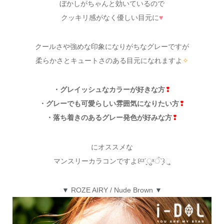
ぼかしがちゃんと効いているので
クッキリ感がなく優しい目元に
♥
クールさや強めな印象になりがちなグレーですが
柔らかさとキュートさのある目元になれますよ
✧
・グレイッシュなカラーが好きな方
❢
・グレーでも可愛らしい雰囲気になりたい方
❢
・落ち着きのあるグレー発色が好みな方
❢
にオススメな
マンスリーカラコンですよ꒰ᵋᵌˊ͈ुˣੰˋ͈꒱ુ
▼
ROZE AIRY / Nude Brown
▼