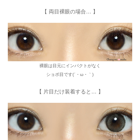
【 両目裸眼の場合… 】
裸眼は目元にインパクトがなく
ショボ目です(´・ω・｀)
【 片目だけ装着すると… 】