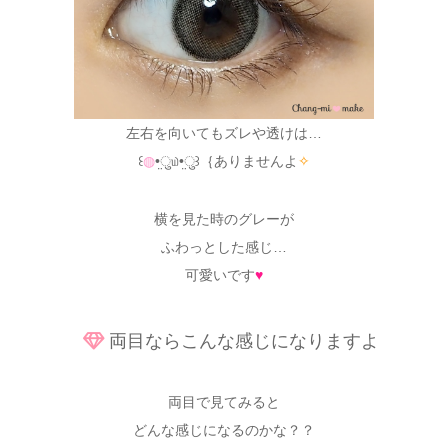
左右を向いてもズレや透けは…
꒰
◍
•̤ु௰•̤ु꒱｛ありませんよ
✧
横を見た時のグレーが
ふわっとした感じ…
可愛いです
♥
両目ならこんな感じになりますよ
両目で見てみると
どんな感じになるのかな？？