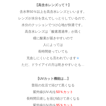
【高含水レンズって？】
含水率50％以上を高含水レンズといいます。
レンズが水分を含んでしっとりしているので、
水分のクッションでつけ心地が快適です。
高含水レンズは「酸素透過率」が高く
瞳に酸素が届きやすいので
人によっては
長時間使っていても
充血しにくいとも言われています
★
ただ、ドライアイの方は乾きやすいとも…
【UVカット機能は…】
普段の生活で浴びて黒くなる
紫外線(UV-A)を
50％カット
長時間日差しを浴び続けて赤くなる
紫外線(UV-B)を
95％カット