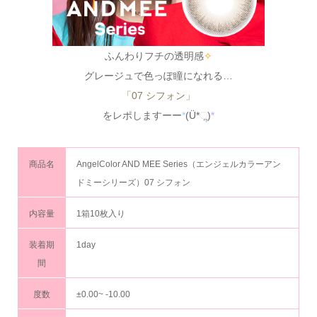
ふんわりフチの透明感
✧
グレージュで色っぽ瞳になれる…
「07 シフォン」
をレポしますーー
*
(Ü*ૢ)
*
商品名
AngelColor AND MEE Series（エンジェルカラーアン
ドミーシリーズ）07 シフォン
内容量
1箱10枚入り
装着期
1day
間
度数
±0.00~ -10.00