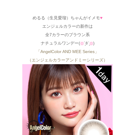
めるる（生見愛瑠）ちゃんがイメモ
♥
エンジェルカラーの新作は
全7カラーのブラウン系
ナチュラルワンデー(
◍
´͈ꈊ`͈
◍
)
「AngelColor AND MEE Series」
（エンジェルカラーアンドミーシリーズ）