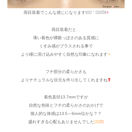
両目装着でこんな感じになります꒰❛⃘ ˇ ❜⃘⃘๑̀꒱
♥
両目装着だと…
薄い着色が裸眼っぽさのある質感に
くすみ感がプラスされる事で
より瞳に溶け込みやすく自然な印象になれます
✧
フチ部分の柔らかさも
よりナチュラルな目元を作り出してくれますね
❣
着色直径13.7mmですが
自然な色味とフチの柔らかさのおかげで
個人的な体感は13.5～6mm位かな？？
盛れすぎる心配もありませんでした
◡̈⃝
◡̈⃝