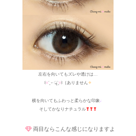
左右を向いてもズレや透けは…
꒰
⌗
´͈ ᵕ ॣ`͈
⌗
꒱｛ありません
✧
横を向いてもふわっと柔らかな印象
♩
そしてかなりナチュラル
❣❣❣
両目ならこんな感じになりますよ