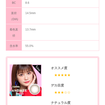
BC
8.6
直径
14.5mm
（DIA)
着色直
13.7mm
径
含水率
55.0%
オススメ度
★★★★★
デカ目度
★★★☆☆
ナチュラル度