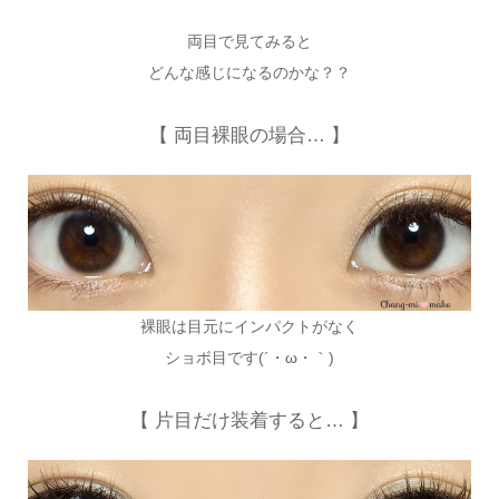
両目で見てみると
どんな感じになるのかな？？
【 両目裸眼の場合… 】
裸眼は目元にインパクトがなく
ショボ目です(´・ω・｀)
【 片目だけ装着すると… 】