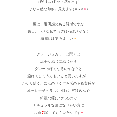
ぼかしのドット感が出ず
より自然な印象に見えます(ㆁᴗㆁ
✿
)
更に、透明感のある質感ですが
黒目が小さな私でも透けっぽさがなく
綺麗に馴染みました
✧
グレージュカラーと聞くと
派手な感じに感じたり
グレーっぽくなるのかな？と
避けてしまう方もいると思いますが…
かなり薄く、ほんのりくすみ感のある質感が
本当にナチュラルに裸眼に溶け込んで
綺麗な瞳になれるので
ナチュラルな瞳になりたい方に
是非
❢
試してもらいたいです
♥