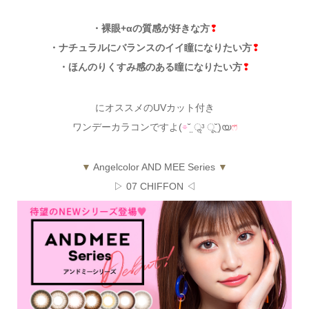
・裸眼+αの質感が好きな方
❢
・ナチュラルにバランスのイイ瞳になりたい方
❢
・ほんのりくすみ感のある瞳になりたい方
❢
にオススメのUVカット付き
ワンデーカラコンですよ(
⌯
˘̤ ॢᵌ ू˘̤)യ
ෆ̈
▼
Angelcolor AND MEE Series
▼
▷ 07 CHIFFON ◁