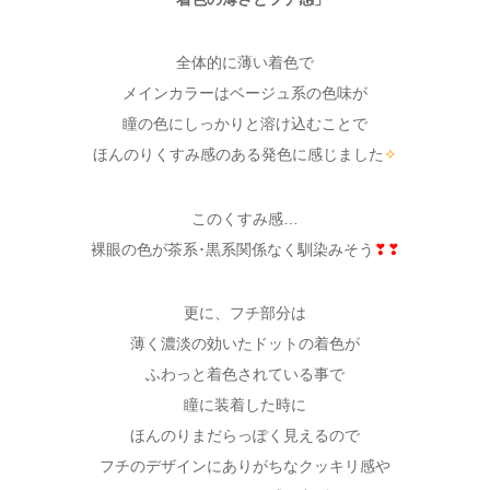
全体的に薄い着色で
メインカラーはベージュ系の色味が
瞳の色にしっかりと溶け込むことで
ほんのりくすみ感のある発色に感じました
✧
このくすみ感…
裸眼の色が茶系･黒系関係なく馴染みそう
❣❣
更に、フチ部分は
薄く濃淡の効いたドットの着色が
ふわっと着色されている事で
瞳に装着した時に
ほんのりまだらっぽく見えるので
フチのデザインにありがちなクッキリ感や