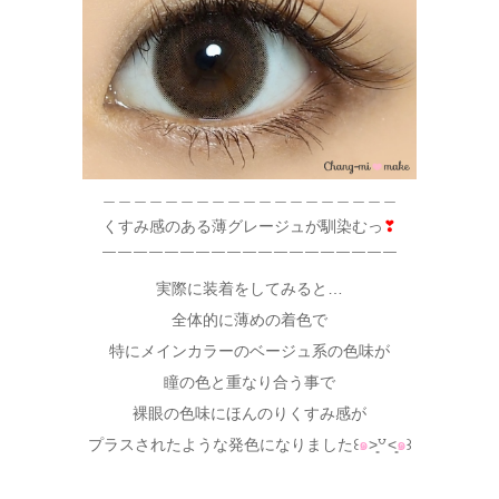
＿＿＿＿＿＿＿＿＿＿＿＿＿＿＿＿＿＿＿
くすみ感のある薄グレージュが馴染むっ
❣
￣￣￣￣￣￣￣￣￣￣￣￣￣￣￣￣￣￣￣
実際に装着をしてみると…
全体的に薄めの着色で
特にメインカラーのベージュ系の色味が
瞳の色と重なり合う事で
裸眼の色味にほんのりくすみ感が
プラスされたような発色になりました꒰
๑
˃͈꒵˂͈
๑
꒱