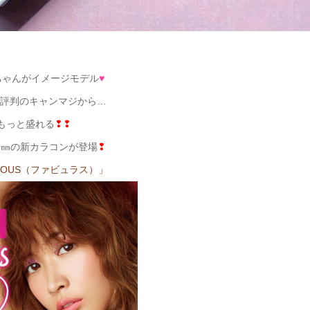
ちゃんがイメージモデル
♥
評判のキャンマジから…
もっと盛れる
❢❢
.0㎜の新カラコンが登場
❢
ULOUS（ファビュラス）」