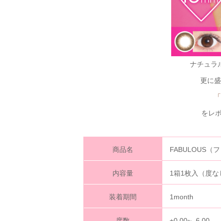
ナチュラ
更に盛
「
をレポ
商品名
FABULOUS
内容量
1箱1枚入（度な
装着期間
1month
度数
±0.00~ -6.00