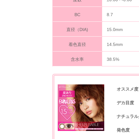
BC
8.7
直径（DIA)
15.0mm
着色直径
14.5mm
含水率
38.5%
オススメ度
デカ目度
ナチュラル
発色度