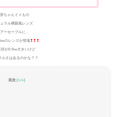
室ちゃんイメもの
ュラル裸眼風レンズ
アーセーブルに…
.0㎜のレンズが登場
❢❢❢
径が0.9㎜大きいけど
ラルさはあるのかな？？
目次
[
hide
]