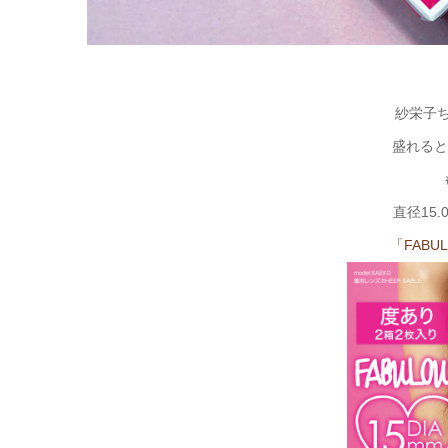
紗栄子
盛れると
直径15
「FAB