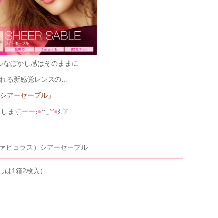
ルなぼかし感はそのままに
れる新感覚レンズの…
シアーセーブル」
しますーー꒰
●
꒡ ̫ ꒡
●
꒱
♪̊̈
♪̆̈
（ファビュラス）シアーセーブル
しは1箱2枚入）