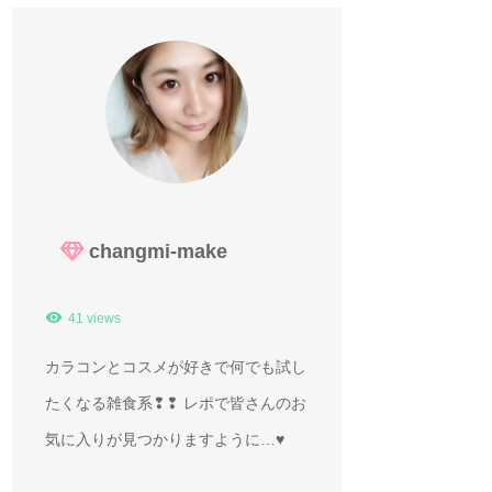
changmi-make
41 views
カラコンとコスメが好きで何でも試し
たくなる雑食系❢❢ レポで皆さんのお
気に入りが見つかりますように…♥