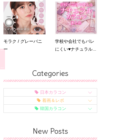
モラク / グレーバニ
学校や会社でもバレ
ー
にくい♥ナチュラル...
Categories
日本カラコン
着画＆レポ
韓国カラコン
New Posts