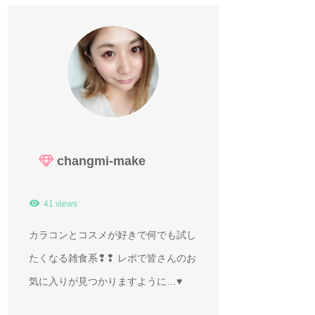
changmi-make
41 views
カラコンとコスメが好きで何でも試し
たくなる雑食系❢❢ レポで皆さんのお
気に入りが見つかりますように…♥