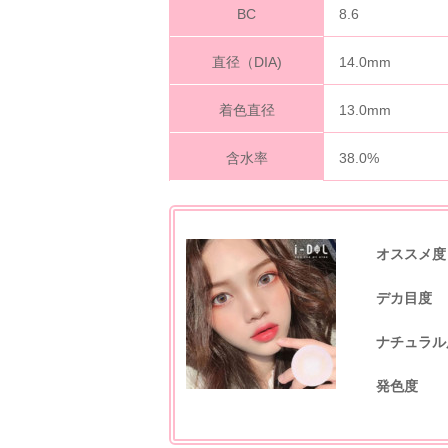
BC
8.6
直径（DIA)
14.0mm
着色直径
13.0mm
含水率
38.0%
オススメ度
デカ目度
ナチュラル
発色度