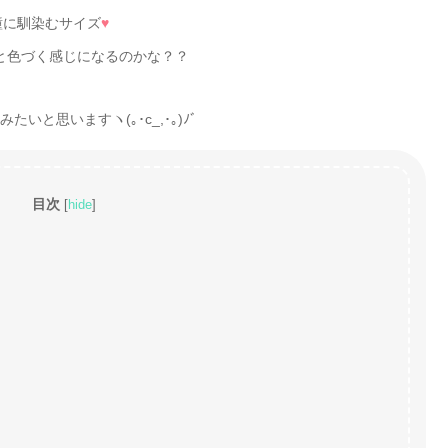
瞳に馴染むサイズ
♥
と色づく感じになるのかな？？
いと思いますヽ(｡･c_,･｡)ﾉﾞ
目次
[
hide
]