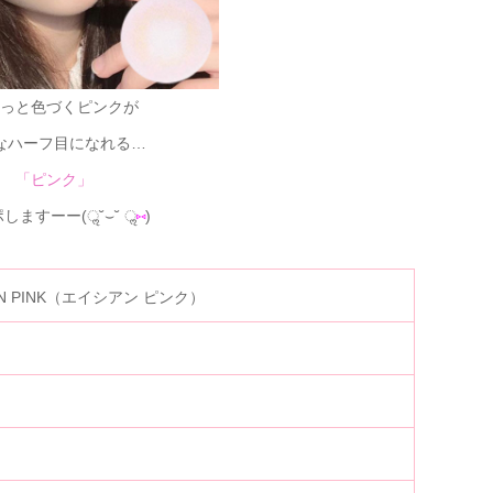
っと色づくピンクが
なハーフ目になれる…
「ピンク」
しますーー(ॢ˘⌣˘ ॢ
⑅
)
AN PINK（エイシアン ピンク）