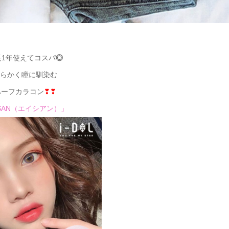
長1年使えてコスパ
◎
らかく瞳に馴染む
ハーフカラコン
❣❣
ISAN（エイシアン）」