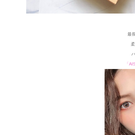
最
柔
「A