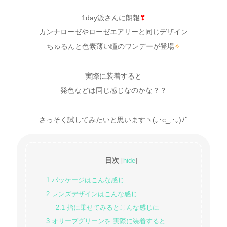
1day派さんに朗報
❣
カンナローゼやローゼエアリーと同じデザイン
ちゅるんと色素薄い瞳のワンデーが登場
✧
実際に装着すると
発色などは同じ感じなのかな？？
さっそく試してみたいと思いますヽ(｡･c_,･｡)ﾉﾞ
目次
[
hide
]
1
パッケージはこんな感じ
2
レンズデザインはこんな感じ
2.1
指に乗せてみるとこんな感じに
3
オリーブグリーンを 実際に装着すると…