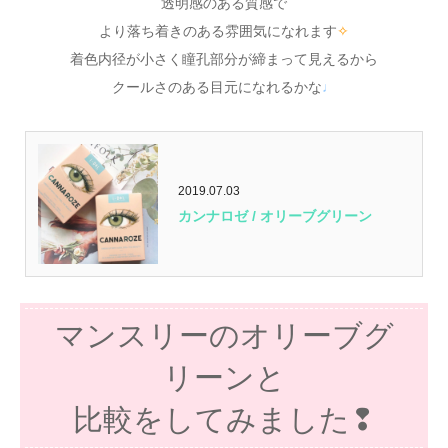
透明感のある質感で
より落ち着きのある雰囲気になれます
✧
着色内径が小さく瞳孔部分が締まって見えるから
クールさのある目元になれるかな
♩
2019.07.03
カンナロゼ / オリーブグリーン
マンスリーのオリーブグ
リーンと
比較をしてみました❢