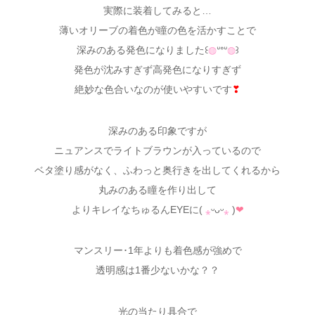
実際に装着してみると…
薄いオリーブの着色が瞳の色を活かすことで
深みのある発色になりました꒰
◍
ᐡᐤᐡ
◍
꒱
発色が沈みすぎず高発色になりすぎず
絶妙な色合いなのが使いやすいです
❣
深みのある印象ですが
ニュアンスでライトブラウンが入っているので
ベタ塗り感がなく、ふわっと奥行きを出してくれるから
丸みのある瞳を作り出して
よりキレイなちゅるんEYEに(
⁎
ᵕᴗᵕ
⁎
)
❤︎
マンスリー･1年よりも着色感が強めで
透明感は1番少ないかな？？
光の当たり具合で