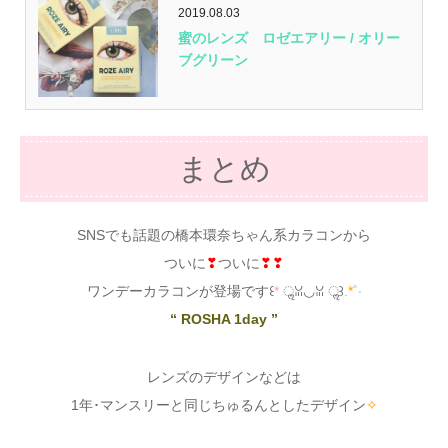
2019.08.03
蜜のレンズ ロゼエアリー / オリー
ブグリーン
まとめ
SNSでも話題の橋本環奈ちゃん系カラコンから
ついに
❣
ついに
❣❣
ワンデーカラコンが登場です꒰
*
ॢꈍ◡ꈍ ॢ꒱
.
*
˚‧
“ ROSHA 1day ”
レンズのデザインなどは
1年･マンスリーと同じちゅるんとしたデザイン
✧