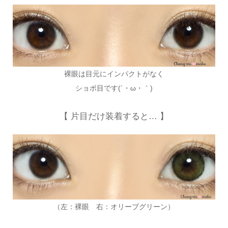
裸眼は目元にインパクトがなく
ショボ目です(´・ω・｀)
【 片目だけ装着すると… 】
（左：裸眼 右：オリーブグリーン）