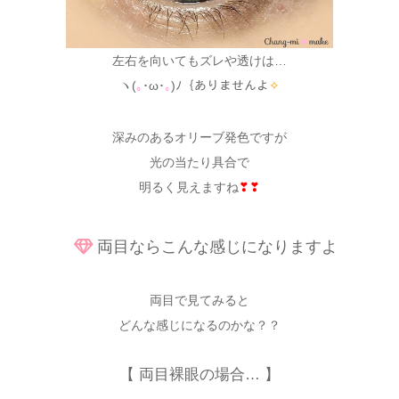
左右を向いてもズレや透けは…
ヽ(
｡
･ω･
｡
)ﾉ｛ありませんよ
✧
深みのあるオリーブ発色ですが
光の当たり具合で
明るく見えますね
❣❣
両目ならこんな感じになりますよ
両目で見てみると
どんな感じになるのかな？？
【 両目裸眼の場合… 】