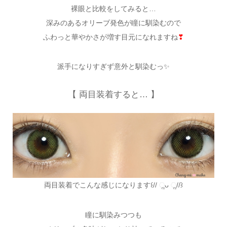
裸眼と比較をしてみると…
深みのあるオリーブ発色が瞳に馴染むので
ふわっと華やかさが増す目元になれますね
❣
派手になりすぎず意外と馴染むっ✨
【 両目装着すると… 】
両目装着でこんな感じになります꒰// ૣᴗ ૣ//꒱
瞳に馴染みつつも