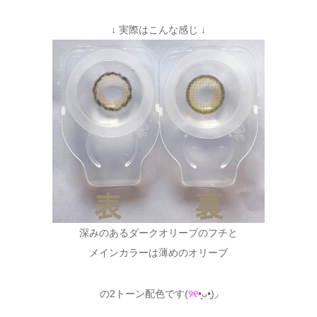
↓ 実際はこんな感じ ↓
深みのあるダークオリーブのフチと
メインカラーは薄めのオリーブ
の2トーン配色です(
୨୧
•͈ᴗ•͈)◞