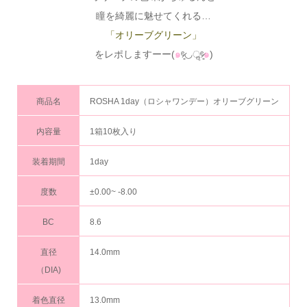
瞳を綺麗に魅せてくれる…
「オリーブグリーン」
をレポしますーー(
๑
ᵉ̷͈◡ॢᵉ̷͈
๑
)
商品名
ROSHA 1day（ロシャワンデー）オリーブグリーン
内容量
1箱10枚入り
装着期間
1day
度数
±0.00~ -8.00
BC
8.6
直径
14.0mm
（DIA)
着色直径
13.0mm