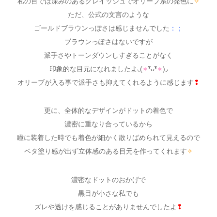
私の目では深みのあるグレイッシュでオリーブ系の発色に
✧
ただ、公式の文言のような
ゴールドブラウンっぽさは感じませんでした
：；
ブラウンっぽさはないですが
派手さやトーンダウンしすぎることがなく
印象的な目元になれましたよ◟(
∗
❛ัᴗ❛ั
∗
)◞
オリーブが入る事で派手さも抑えてくれるように感じます
❢
更に、全体的なデザインがドットの着色で
濃密に重なり合っているから
瞳に装着した時でも着色が細かく散りばめられて見えるので
ベタ塗り感が出ず立体感のある目元を作ってくれます
✧
濃密なドットのおかげで
黒目が小さな私でも
ズレや透けを感じることがありませんでしたよ
❢