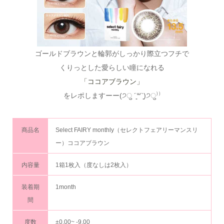
ゴールドブラウンと輪郭がしっかり際立つフチで
くりっとした愛らしい瞳になれる
「ココアブラウン」
をレポしますーー(੭ु ´͈꒳`͈)੭ु⁾⁾
商品名
Select FAIRY monthly（セレクトフェアリーマンスリ
ー）ココアブラウン
内容量
1箱1枚入（度なしは2枚入）
装着期
1month
間
度数
±0.00~ -9.00