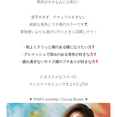
黒目が小さな人にも安心
✧
派手すぎず、ナチュラルすぎない
絶妙な発色とフチ感のカラーです
❣
普段使いよりも遊びに行くときに活躍しそう✨
・程よくクリっと感のある瞳になりたい方
❢
・グレイッシュで深みのある発色が好きな方
❢
・盛れ過ぎないサイズ感のフチありが好きな方
❢
にオススメなコスパ◎
マンスリーカラコンですよ꒰
⑅
⌯́ॢ³⌯̀ॢ꒱
▼
FAIRY monthly / Cocoa Brown
▼