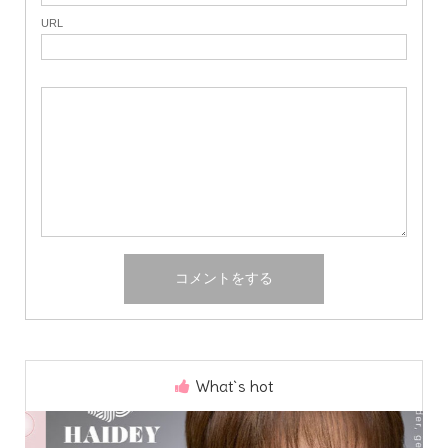
URL
What`s hot