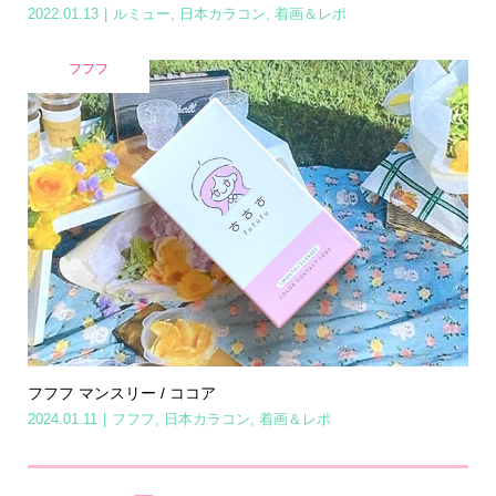
2022.01.13
ルミュー
,
日本カラコン
,
着画＆レポ
フフフ
フフフ マンスリー / ココア
2024.01.11
フフフ
,
日本カラコン
,
着画＆レポ