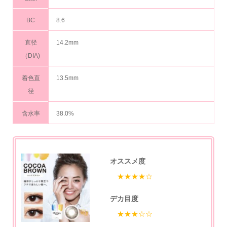
BC
8.6
直径
14.2mm
（DIA)
着色直
13.5mm
径
含水率
38.0%
オススメ度
★★★★☆
デカ目度
★★★☆☆