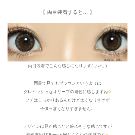
【 両目装着すると… 】
両目装着でこんな感じになります(
⁎
ᵕᴗᵕ
⁎
)
両目で見てもブラウンというよりは
グレイッシュなオリーブの発色に感じますね
✧
フチはしっかりあるんだけど太くなりすぎず
子供っぽくなりすぎません
♩
デザインは見た感じだと盛れそうな感じですが
着色直径13.5mmと同じくらいの体感です
✧