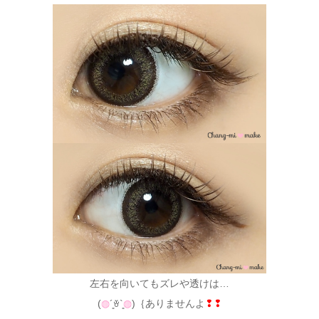
左右を向いてもズレや透けは…
(
◍
´͈ꈊ`͈
◍
)｛ありませんよ
❢❢