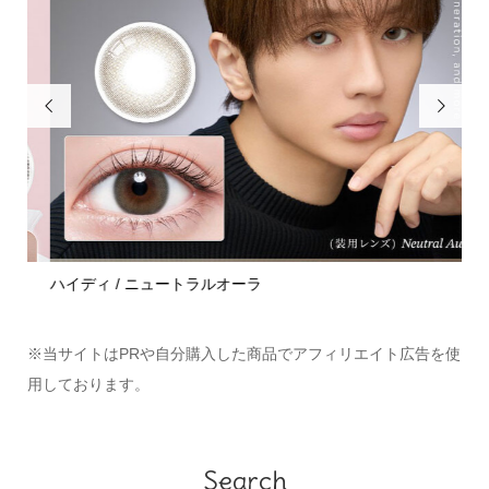


ハイディ / ニュートラルオーラ
モラ
※当サイトはPRや自分購入した商品でアフィリエイト広告を使
用しております。
Home
Share
Search
Contact
Search