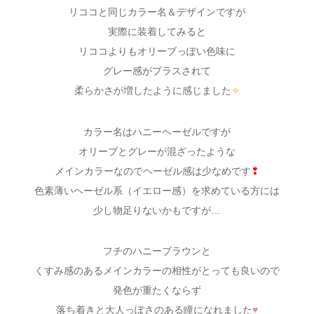
リココと同じカラー名＆デザインですが
実際に装着してみると
リココよりもオリーブっぽい色味に
グレー感がプラスされて
柔らかさが増したように感じました
✧
カラー名はハニーヘーゼルですが
オリーブとグレーが混ざったような
メインカラーなのでヘーゼル感は少なめです
❢
色素薄いヘーゼル系（イエロー感）を求めている方には
少し物足りないかもですが…
フチのハニーブラウンと
くすみ感のあるメインカラーの相性がとっても良いので
発色が重たくならず
落ち着きと大人っぽさのある瞳になれました
♥