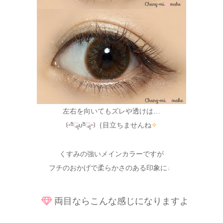
左右を向いてもズレや透けは…
꒰
•
ᵅัॣυᵅัॣ
•
꒱｛目立ちませんね
✧
くすみの強いメインカラーですが
フチのおかげで柔らかさのある印象に
♩
両目ならこんな感じになりますよ