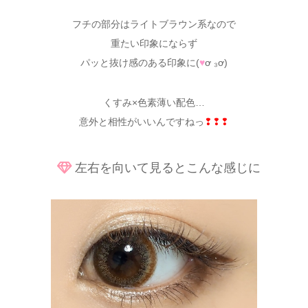
フチの部分はライトブラウン系なので
重たい印象にならず
パッと抜け感のある印象に(
♥
ơ ₃ơ)
くすみ×色素薄い配色…
意外と相性がいいんですねっ
❢❢❢
左右を向いて見るとこんな感じに