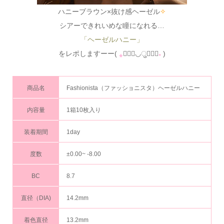
ハニーブラウン×抜け感ヘーゼル
✧
シアーできれいめな瞳になれる…
「ヘーゼルハニー」
をレポしますーー(
⁎
❜⃘⃘◡ु❜⃘⃘
⁎
)
商品名
Fashionista（ファッショニスタ）ヘーゼルハニー
内容量
1箱10枚入り
装着期間
1day
度数
±0.00~ -8.00
BC
8.7
直径（DIA)
14.2mm
着色直径
13.2mm