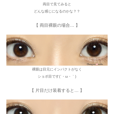
両目で見てみると
どんな感じになるのかな？？
【 両目裸眼の場合… 】
裸眼は目元にインパクトがなく
ショボ目です(´・ω・｀)
【 片目だけ装着すると… 】