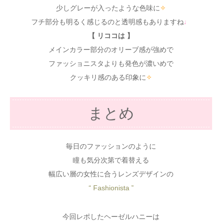
少しグレーが入ったような色味に
✧
フチ部分も明るく感じるのと透明感もありますね
♩
【 リココは 】
メインカラー部分のオリーブ感が強めで
ファッショニスタよりも発色が濃いめで
クッキリ感のある印象に
✧
まとめ
毎日のファッションのように
瞳も気分次第で着替える
幅広い層の女性に合うレンズデザインの
“ Fashionista ”
今回レポしたヘーゼルハニーは