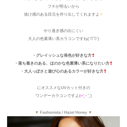
フチが明るいから
抜け感のある目元を作り出してくれますよ
✧
やり過ぎ感の出にくい
大人の色素薄い系カラコンですね(
*
ฅ́˘ฅ̀
*
)
・グレイッシュな発色が好きな方
❢
・落ち着きのある、ほのかな色素薄い系になりたい方
❢
・大人っぽさと遊び心のあるカラーが好きな方
❢
にオススメなUVカット付きの
ワンデーカラコンですよ(
⑅
˘͈ ᵕ ˘͈ )
▼
Fashionista / Hazel Honey
▼