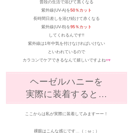
普段の生活で浴びて黒くなる
紫外線(UV-A)を
50％カット
長時間日差しを浴び続けて赤くなる
紫外線(UV-B)を
95％カット
してくれるんです!!
紫外線は1年中気を付けなければいけない
といわれているので
カラコンでケアできるなんて嬉しいですよね
♥
♥
ヘーゼルハニーを
実際に装着すると…
ここからは私が実際に装着してみますーー！
裸眼はこんな感じです…（：ω；）