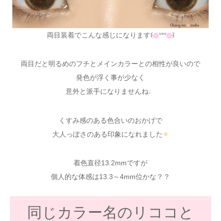
両目装着でこんな感じになります꒰
◍
ᐡᐤᐡ
◍
꒱
両目だと明るめのフチとメインカラーとの相性が良いので
発色が浮く事が少なく
意外と派手になりませんね
♩
くすみ感のある色合いのおかげで
大人っぽさのある印象になれました
✧
着色直径13.2mmですが
個人的な体感は13.3～4mm位かな？？
同じカラー名のリココと