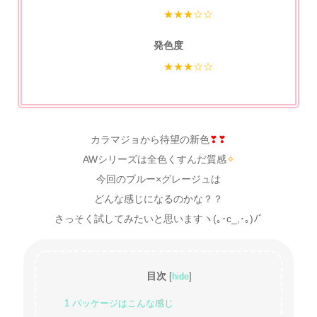
★★★☆☆
発色度
★★★☆☆
カラマジョから待望の新色
❣❣
AWシリーズは全色くすんだ質感
✧
今回のブルー×グレージュは
どんな感じになるのかな？？
さっそく試してみたいと思いますヽ(｡･c_,･｡)ﾉﾞ
目次
[
hide
]
1
パッケージはこんな感じ