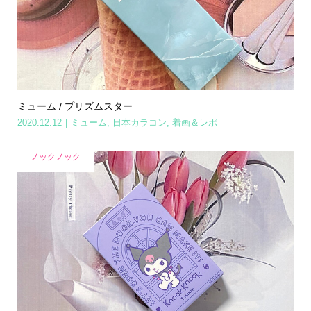
ミューム / プリズムスター
2020.12.12
ミューム
,
日本カラコン
,
着画＆レポ
ノックノック