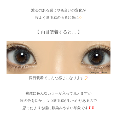
濃淡のある感じや色合いの変化が
程よく透明感のある印象に
✧
【 両目装着すると… 】
両目装着でこんな感じになります
◡̈
*
複雑に色んなカラーが入って見えますが
瞳の色を活かしつつ透明感がしっかりあるので
思ったよりも瞳に馴染みやすい印象です
❢❢