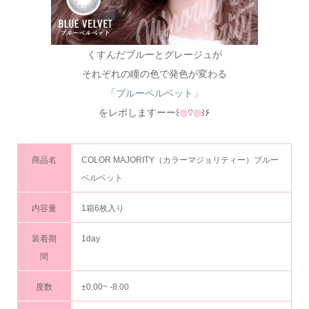
くすんだブルーとグレージュが
それぞれの瞳の色で発色が変わる
「ブルーベルベット」
をレポしますーー꒰
◍
⍢
◍
꒱۶
商品名
COLOR MAJORITY（カラーマジョリティー）ブルー
ベルベット
内容量
1箱6枚入り
装着期
1day
間
度数
±0.00~ -8.00