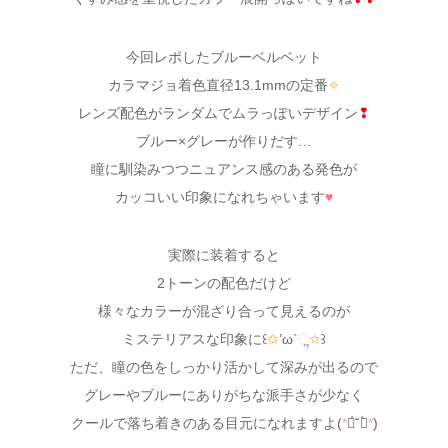
今回レポしたブルーベルベット
カラマジョ着色直径13.1mmの定番
✧
レンズ配色がランダムでムラっぽいデザイン
❢
ブルー×グレーが作りだす…
瞳に馴染みつつニュアンス感のある発色が
カッコいい印象になれちゃいます
♥
実際に装着すると
2トーンの配色だけど
様々なカラーが混ざり合って見えるのが
ミステリアスな印象に꒰
✩
’ω`ૢ
✩
꒱
ただ、瞳の色をしっかり活かして深みが出るので
グレーやブルーにありがちな派手さが少なく
クールで落ち着きのある目元になれますよ(
*
ฅ́˘ฅ̀
*
)