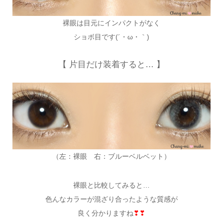
裸眼は目元にインパクトがなく
ショボ目です(´・ω・｀)
【 片目だけ装着すると… 】
（左：裸眼 右：ブルーベルベット）
裸眼と比較してみると…
色んなカラーが混ざり合ったような質感が
良く分かりますね
❣❣