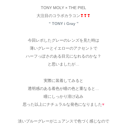
TONY MOLY × THE PIEL
大注目のコラボカラコン
❣❣❣
“ TONY i Gray ”
今回レポしたグレーのレンズを見た時は
薄いグレーとイエローのアクセントで
ハーフっぽさのある目元になれるのかな？
と思いましたが…
実際に装着してみると
透明感のある着色が瞳の色と重なると…
瞳にしっかり溶け込み
思った以上にナチュラルな発色になりました
♥
淡いブルーグレーがニュアンスで色づく感じなので