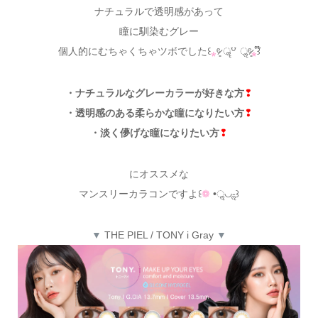
ナチュラルで透明感があって
瞳に馴染むグレー
個人的にむちゃくちゃツボでした꒰
⁎
ᵉ̷͈ ॣ꒵ ॢᵉ̷͈
⁎
꒱໊
・ナチュラルなグレーカラーが好きな方
❢
・透明感のある柔らかな瞳になりたい方
❢
・淡く儚げな瞳になりたい方
❢
にオススメな
マンスリーカラコンですよ꒰
❁
•ॢ◡-ॢ꒱
▼
THE PIEL / TONY i Gray
▼