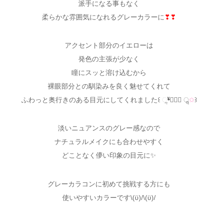
派手になる事もなく
柔らかな雰囲気になれるグレーカラーに
❣❣
アクセント部分のイエローは
発色の主張が少なく
瞳にスッと溶け込むから
裸眼部分との馴染みを良く魅せてくれて
ふわっと奥行きのある目元にしてくれました꒰ ૢ❛ั◡❛ั ॢ
✩
꒱
淡いニュアンスのグレー感なので
ナチュラルメイクにも合わせやすく
どことなく儚い印象の目元に✨
グレーカラコンに初めて挑戦する方にも
使いやすいカラーです\(ϋ)/\(ϋ)/