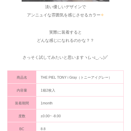
淡い優しいデザインで
アンニュイな雰囲気を感じさせるカラー
✧
実際に装着すると
どんな感じになれるのかな？？
さっそく試してみたいと思いますヽ(｡･c_,･｡)ﾉﾞ
商品名
THE PIEL TONY i Gray（トニーアイグレー）
内容量
1箱2枚入
装着期間
1month
度数
±0.00~ -8.00
BC
8.8