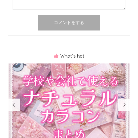
What`s hot


Home
Share
Search
Contact