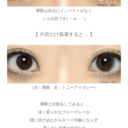
裸眼は目元にインパクトがなく
ショボ目です(´・ω・｀)
【 片目だけ装着すると… 】
（左：裸眼 右：トニーアイグレー）
裸眼と比較をしてみると…
淡く柔らかなブルーグレーが
瞳に溶け込むからキツイ印象にならず