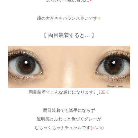
柔らかい印象の目元に
♥
瞳の大きさもバランス良いです
✧
【 両目装着すると… 】
両目装着でこんな感じになります꒰ ¨̮͚ ꒱
♪ْ
˖
⋆
両目装着でも派手にならず
透明感とふわっと色づくグレーが
むちゃくちゃナチュラルです(
๑
′ᴗ‵
๑
)