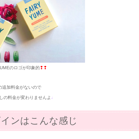
 YUMEのロゴが印象的
❢❢
の追加料金がないので
なしの料金が変わりませんよ
♩
ザインはこんな感じ