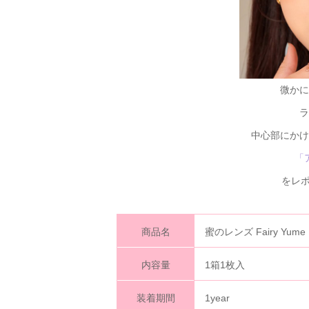
微かに
ラ
中心部にかけ
「
をレポ
商品名
蜜のレンズ Fairy Yu
内容量
1箱1枚入
装着期間
1year