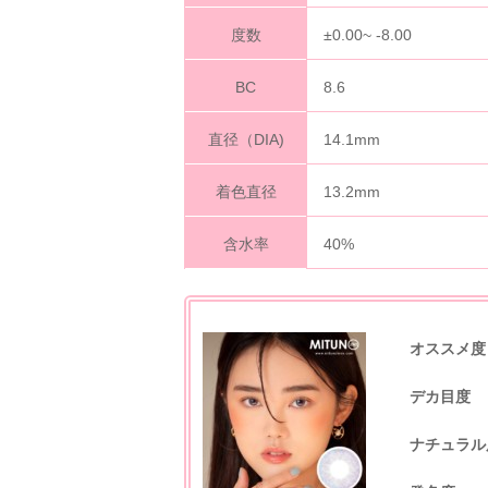
度数
±0.00~ -8.00
BC
8.6
直径（DIA)
14.1mm
着色直径
13.2mm
含水率
40%
オススメ度
デカ目度
ナチュラル