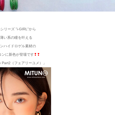
リーズ ”i-GIRL”から
薄い系の瞳を叶える
ンハイドロゲル素材の
コンに新色が登場です
❢❢
ume Part2（フェアリーユメ）」