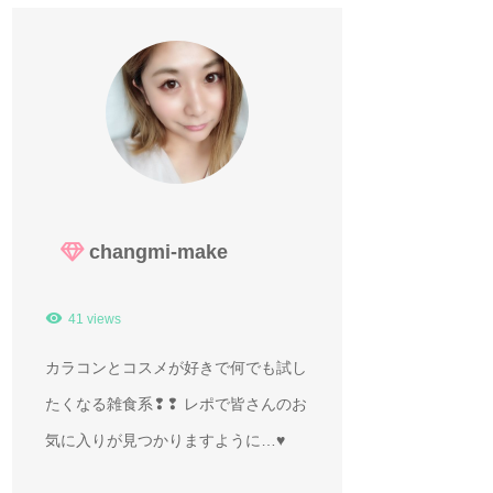
changmi-make
41 views
カラコンとコスメが好きで何でも試し
たくなる雑食系❢❢ レポで皆さんのお
気に入りが見つかりますように…♥