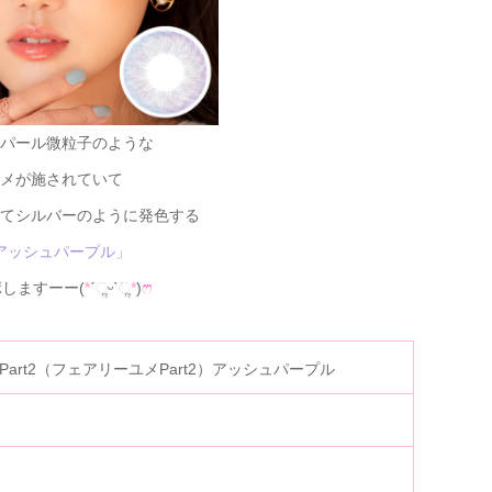
パール微粒子のような
メが施されていて
てシルバーのように発色する
アッシュパープル」
しますーー(
*
ˊૢᵕˋૢ
*
)
ෆ⃛
me Part2（フェアリーユメPart2）アッシュパープル