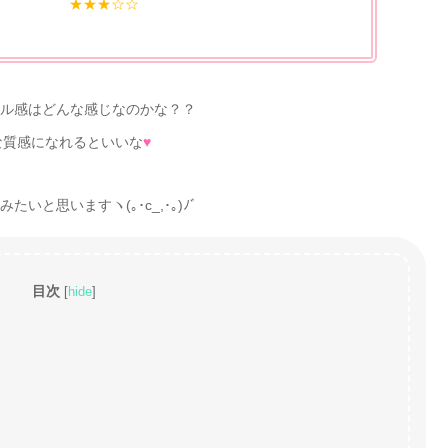
★★★☆☆
ル感はどんな感じなのかな？？
な質感になれるといいな
♥
いと思いますヽ(｡･c_,･｡)ﾉﾞ
目次
[
hide
]