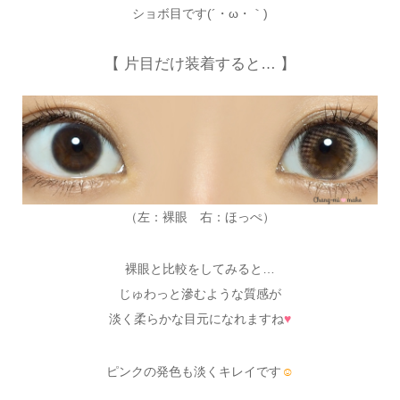
ショボ目です(´・ω・｀)
【 片目だけ装着すると… 】
（左：裸眼 右：ほっぺ）
裸眼と比較をしてみると…
じゅわっと滲むような質感が
淡く柔らかな目元になれますね
♥
ピンクの発色も淡くキレイです
☺