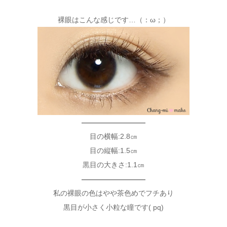
裸眼はこんな感じです…（：ω；）
—————————
目の横幅:2.8㎝
目の縦幅:1.5㎝
黒目の大きさ:1.1㎝
—————————
私の裸眼の色はやや茶色めでフチあり
黒目が小さく小粒な瞳です( pq)