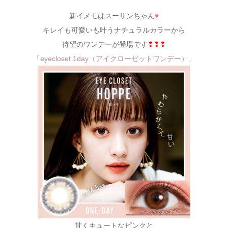
新イメモはスーザンちゃん
♥
キレイも可愛いも叶うナチュラルカラーから
待望のワンデーが登場です
❢❢❢
「eyecloset 1day（アイクローゼットワンデー）」
甘くキュートなピンクと