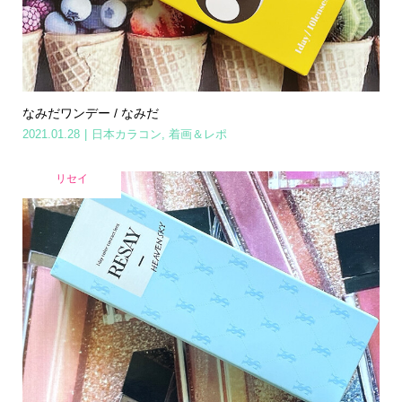
なみだワンデー / なみだ
2021.01.28
日本カラコン
,
着画＆レポ
リセイ