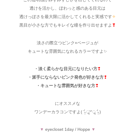
透けを活かし、ぽわっと感のある目元は
透けっぽさを最大限に活かしてくれると実感です
✧
黒目が小さな方でもキレイな瞳を作り出せますよ
❣
淡さの際立つピンク×ベージュが
キュートな雰囲気になれるカラーですよ✨
・淡く柔らかな目元になりたい方
❢
・派手にならないピンク発色が好きな方
❢
・キュートな雰囲気が好きな方
❢
にオススメな
ワンデーカラコンですよ( ˘̴͈́ ॢ꒵ॢ ˘̴͈̀ )
▼
eyecloset 1day / Hoppe
▼