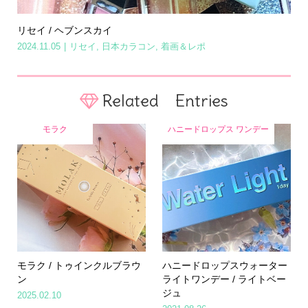
リセイ / ヘブンスカイ
2024.11.05
リセイ
,
日本カラコン
,
着画＆レポ
Related Entries
モラク
ハニードロップス ワンデー
モラク / トゥインクルブラウ
ハニードロップスウォーター
ン
ライトワンデー / ライトベー
ジュ
Home
Share
Search
Contact
2025.02.10