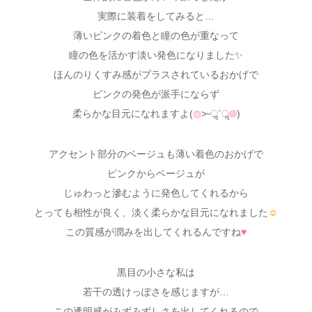
実際に装着をしてみると…
薄いピンクの着色と瞳の色が重なって
瞳の色を活かす淡い発色になりました✨
ほんのりくすみ感がプラスされているおかげで
ピンクの発色が派手にならず
柔らかな目元になれますよ(
◍
˃ᵕॢ˂ॢ
◍
)
アクセント部分のベージュも薄い着色のおかげで
ピンクからベージュが
じゅわっと滲むように発色してくれるから
とっても相性が良く、淡く柔らかな目元になれました
☺
この質感が潤みを出してくれるんですね
♥
黒目の小さな私は
若干の透けっぽさを感じますが…
この透明感がみずみずしさを出してくれるので