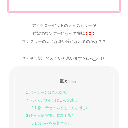
アイクローゼットの大人気カラーが
待望のワンデーになって登場
❢❢❢
マンスリーのような淡い瞳になれるのかな？？
さっそく試してみたいと思いますヽ(｡･c_,･｡)ﾉﾞ
目次
[
hide
]
1
パッケージはこんな感じ
2
レンズデザインはこんな感じ
2.1
指に乗せてみるとこんな感じに
3
ほっぺを 実際に装着すると…
3.1
ほっぺを装着すると…