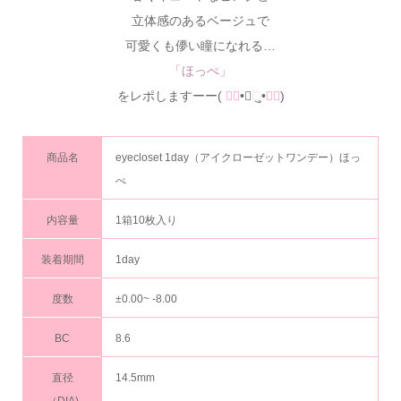
立体感のあるベージュで
可愛くも儚い瞳になれる…
「ほっぺ」
をレポしますーー(
๑॔
•◡ુ•
๑॓
)
商品名
eyecloset 1day（アイクローゼットワンデー）ほっ
ぺ
内容量
1箱10枚入り
装着期間
1day
度数
±0.00~ -8.00
BC
8.6
直径
14.5mm
（DIA)