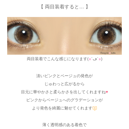
【 両目装着すると… 】
両目装着でこんな感じになります(
๑
´ڡ`
๑
)
淡いピンクとベージュの発色が
じゅわっと広がるから
目元に華やかさと柔らかさを出してくれますね
♥
ピンクからベージュへのグラデーションが
より発色を綺麗に魅せてくれます
⠒̫⃝
薄く透明感のある着色で