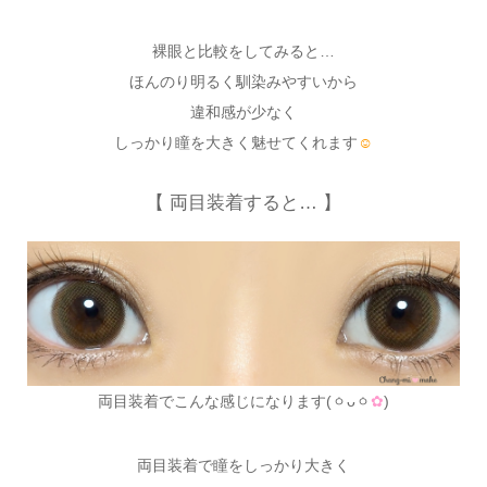
裸眼と比較をしてみると…
ほんのり明るく馴染みやすいから
違和感が少なく
しっかり瞳を大きく魅せてくれます
☺
【 両目装着すると… 】
両目装着でこんな感じになります(ㆁᴗㆁ
✿
)
両目装着で瞳をしっかり大きく