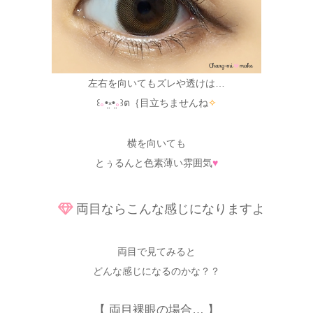
左右を向いてもズレや透けは…
꒰
｡
•̤༝•̤
｡
꒱ต｛目立ちませんね
✧
横を向いても
とぅるんと色素薄い雰囲気
♥
両目ならこんな感じになりますよ
両目で見てみると
どんな感じになるのかな？？
【 両目裸眼の場合… 】