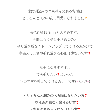
瞳に馴染みつつも潤みのある質感は
とぅるんと丸みのある目元になれました
☺
着色直径13.9mmと大きめですが
実際はもう少し小さめなのと
やり過ぎ感なくトーンアップしてくれるおかげで
宇宙人っぽさや盛れ過ぎる心配は少ないです
❣
派手になりすぎず…
でも盛りたい
❣
といった
ワガママを叶えてくれるカラーです(
๑
ᵉ̷͈◡ॢᵉ̷͈
๑
)
・とぅるんと潤みのある瞳になりたい方
❢
・やり過ぎ感なく盛りたい方
❢
・丸みのある目元になりたい方
❢