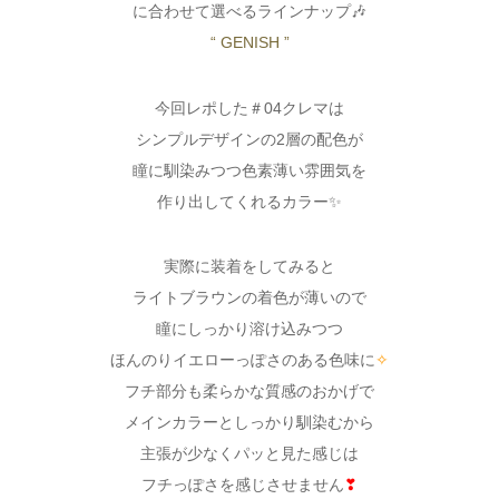
に合わせて選べるラインナップ🎶
“ GENISH ”
今回レポした＃04クレマは
シンプルデザインの2層の配色が
瞳に馴染みつつ色素薄い雰囲気を
作り出してくれるカラー✨
実際に装着をしてみると
ライトブラウンの着色が薄いので
瞳にしっかり溶け込みつつ
ほんのりイエローっぽさのある色味に
✧
フチ部分も柔らかな質感のおかげで
メインカラーとしっかり馴染むから
主張が少なくパッと見た感じは
フチっぽさを感じさせません
❣