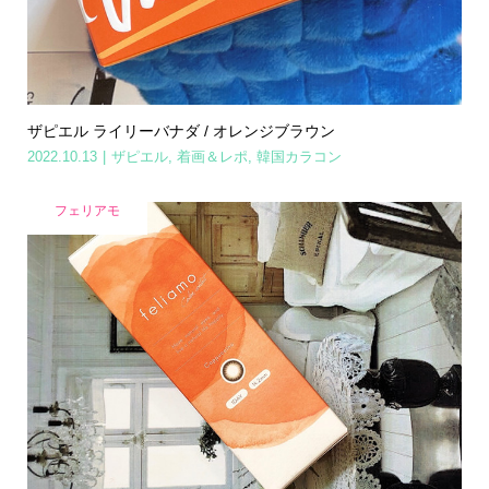
ザピエル ライリーバナダ / オレンジブラウン
2022.10.13
ザピエル
,
着画＆レポ
,
韓国カラコン
フェリアモ