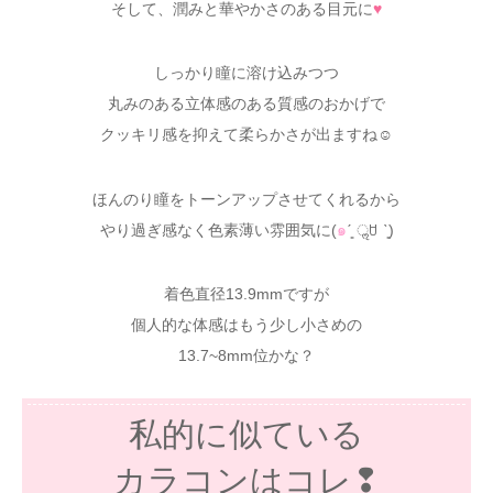
そして、潤みと華やかさのある目元に
♥
しっかり瞳に溶け込みつつ
丸みのある立体感のある質感のおかげで
クッキリ感を抑えて柔らかさが出ますね☺
ほんのり瞳をトーンアップさせてくれるから
やり過ぎ感なく色素薄い雰囲気に(
๑
ˊ͈ ॢꇴ ˋ͈)
着色直径13.9mmですが
個人的な体感はもう少し小さめの
13.7~8mm位かな？
私的に似ている
カラコンはコレ❢