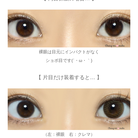
裸眼は目元にインパクトがなく
ショボ目です(´・ω・｀)
【 片目だけ装着すると… 】
（左：裸眼 右：クレマ）