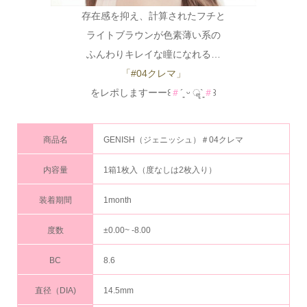
存在感を抑え、計算されたフチと
ライトブラウンが色素薄い系の
ふんわりキレイな瞳になれる…
「#04クレマ」
をレポしますーー꒰
＃
´͈ ᵕ ॣ`͈
＃
꒱
商品名
GENISH（ジェニッシュ）＃04クレマ
内容量
1箱1枚入（度なしは2枚入り）
装着期間
1month
度数
±0.00~ -8.00
BC
8.6
直径（DIA)
14.5mm