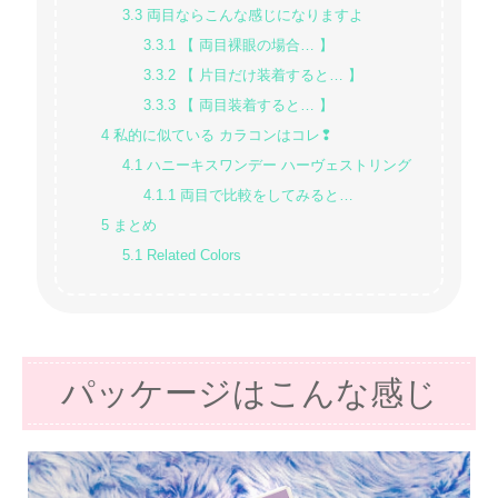
3.3
両目ならこんな感じになりますよ
3.3.1
【 両目裸眼の場合… 】
3.3.2
【 片目だけ装着すると… 】
3.3.3
【 両目装着すると… 】
4
私的に似ている カラコンはコレ❢
4.1
ハニーキスワンデー ハーヴェストリング
4.1.1
両目で比較をしてみると…
5
まとめ
5.1
Related Colors
パッケージはこんな感じ