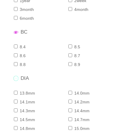
1year
2week
3month
4month
6month
BC
8.4
8.5
8.6
8.7
8.8
8.9
DIA
13.8mm
14.0mm
14.1mm
14.2mm
14.3mm
14.4mm
14.5mm
14.7mm
14.8mm
15.0mm