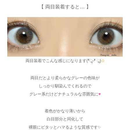
【 両目装着すると… 】
両目装着でこんな感じになります(❛ัॢᵕ❛ั ॢ)
✩
両目だとより柔らかなグレーの色味が
しっかり馴染んでくれるので
グレー系だけどナチュラルな雰囲気に
♥
着色がかなり薄いから
白目部分と同化して
裸眼にピタッとハマるような質感です✨