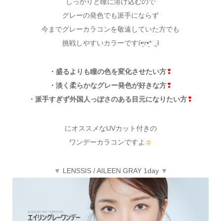
しっかりと瞳に溶け込むので
グレーの発色でも派手にならず
今までグレーカラコンを敬遠していた方でも
挑戦しやすいカラーです꒰•̤▿•̤*ૢ꒱
・盛るよりも瞳の色を変化させたい方
❢
・淡く柔らかなグレー発色が好きな方
❢
・派手すぎず外国人っぽさのある目元になりたい方
❢
にオススメなUVカット付きの
ワンデーカラコンですよ
☺
▼
LENSSIS / AILEEN GRAY 1day
▼