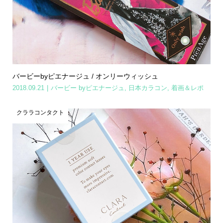
バービーbyピエナージュ / オンリーウィッシュ
2018.09.21
バービー byピエナージュ
,
日本カラコン
,
着画＆レポ
クララコンタクト