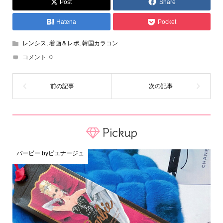
Post
Share
Hatena
Pocket
レンシス
,
着画＆レポ
,
韓国カラコン
コメント:
0
Pickup
バービー byピエナージュ