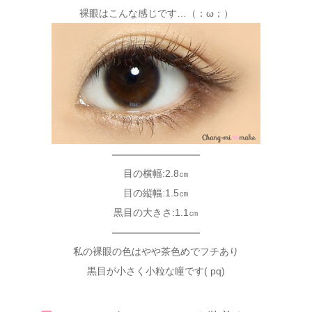
裸眼はこんな感じです…（：ω；）
—————————
目の横幅:2.8㎝
目の縦幅:1.5㎝
黒目の大きさ:1.1㎝
—————————
私の裸眼の色はやや茶色めでフチあり
黒目が小さく小粒な瞳です( pq)