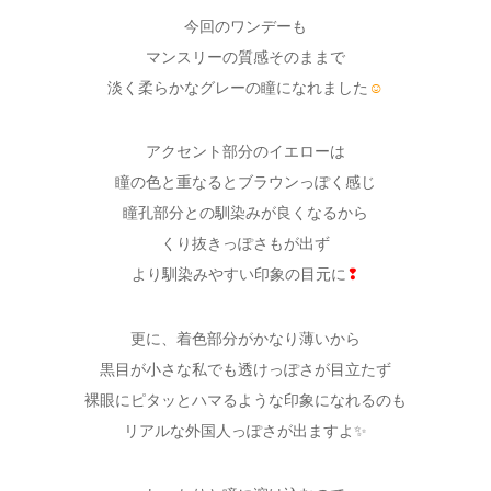
今回のワンデーも
マンスリーの質感そのままで
淡く柔らかなグレーの瞳になれました
☺
アクセント部分のイエローは
瞳の色と重なるとブラウンっぽく感じ
瞳孔部分との馴染みが良くなるから
くり抜きっぽさもが出ず
より馴染みやすい印象の目元に
❢
更に、着色部分がかなり薄いから
黒目が小さな私でも透けっぽさが目立たず
裸眼にピタッとハマるような印象になれるのも
リアルな外国人っぽさが出ますよ✨