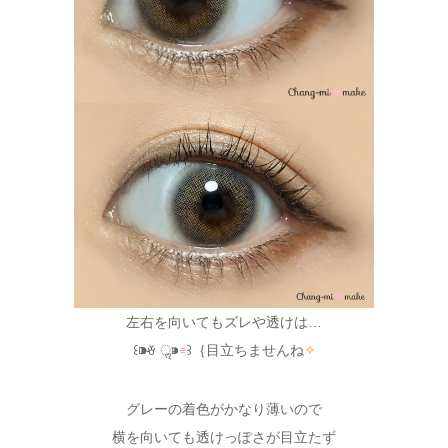
左右を向いてもズレや透けは…
꒰⁍̴ꈊ ॢ⁍̴
⌯
꒱｛目立ちませんね
✧
グレーの着色がかなり薄いので
横を向いても透けっぽさが目立たず