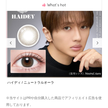
What`s hot


ハイディ / ニュートラルオーラ
モラ
※当サイトはPRや自分購入した商品でアフィリエイト広告を使
用しております。