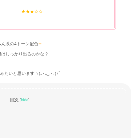
★★★☆☆
るん系の4トーン配色
✧
感はしっかり出るのかな？
いと思いますヽ(｡･c_,･｡)ﾉﾞ
目次
[
hide
]