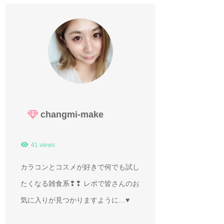
changmi-make
41 views
カラコンとコスメが好きで何でも試し
たくなる雑食系❢❢ レポで皆さんのお
気に入りが見つかりますように…♥