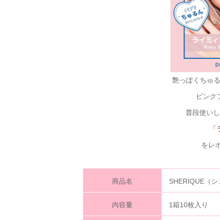
艶っぽくちゅ
ピンク
普段使いし
「
をレ
商品名
SHERIQUE
内容量
1箱10枚入り