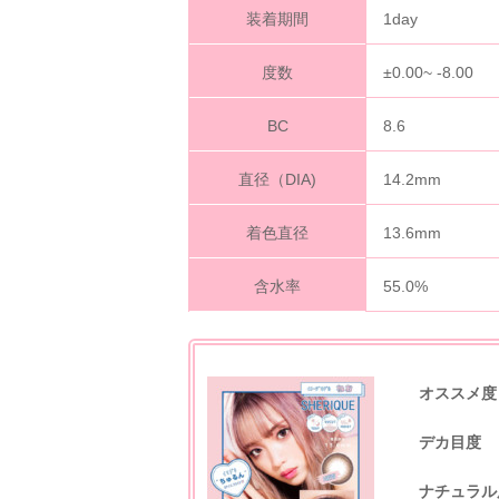
装着期間
1day
度数
±0.00~ -8.00
BC
8.6
直径（DIA)
14.2mm
着色直径
13.6mm
含水率
55.0%
オススメ度
デカ目度
ナチュラル