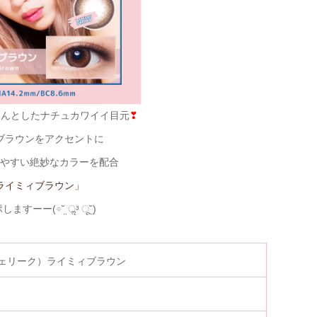
るんとしたナチュカワイイ目元
❣
ブラウンをアクセントに
やすい絶妙なカラーを配合
ライミィブラウン」
ポしますーー(
⌯
˘̤ ॢᵌ ू˘̤)
（シェリーク）ライミィブラウン