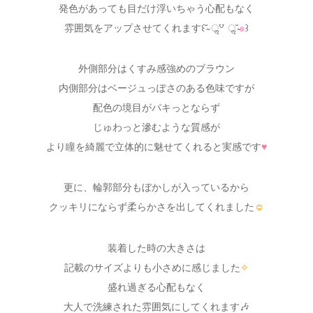
発色があっても目だけ浮いちゃう心配もなく
雰囲気をアップさせてくれます꒰˘̴ ॢ꒵ ॢ˘̴
๑
꒱
外側部分はくすみ感強めのブラウン
内側部分はベージュっぽさのある色味ですが
配色の境目がパキっとならず
じゅわっと滲むような質感が
より瞳を綺麗で立体的に魅せてくれると実感です
♥
更に、輪郭部分もぼかしが入っているから
クッキリにならず柔らかさを出してくれました
☺
装着した時の大きさは
記載のサイズよりも小さめに感じました
✧
盛れ過ぎる心配もなく
大人で洗練された雰囲気にしてくれます🎶