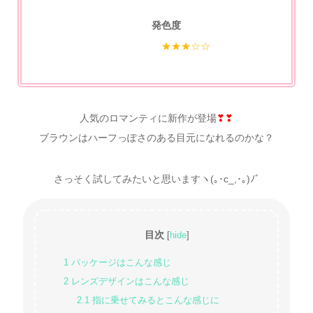
発色度
★★★☆☆
人気のロマンティに新作が登場
❣❣
ブラウンはハーフっぽさのある目元になれるのかな？
さっそく試してみたいと思いますヽ(｡･c_,･｡)ﾉﾞ
目次
[
hide
]
1
パッケージはこんな感じ
2
レンズデザインはこんな感じ
2.1
指に乗せてみるとこんな感じに