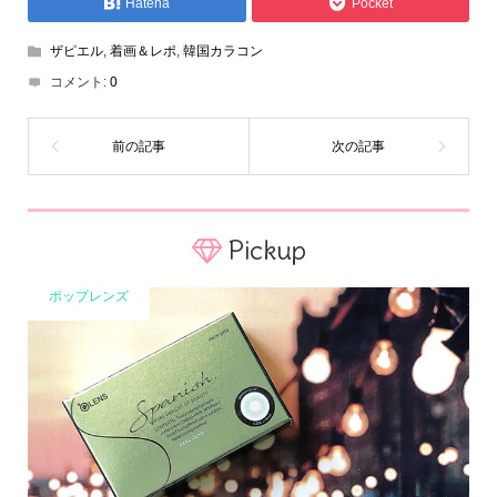
Hatena
Pocket
ザピエル
,
着画＆レポ
,
韓国カラコン
コメント:
0
Pickup
ポップレンズ