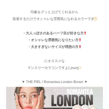
印象をグッと上げてくれるから
装着するだけでオシャレな雰囲気になれるカラーです
⍢⃝
・大人っぽさのあるハーフ目が好きな方
❢
・オシャレな雰囲気になりたい方
❢
・大きすぎないサイズが理想の方
❢
にオススメな
マンスリーカラコンですよ( ֦ơωơ֦)
✧
▼
THE PIEL / Romantea London Brown
▼