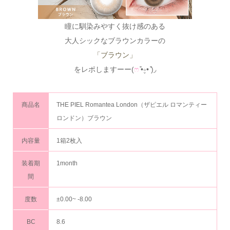
瞳に馴染みやすく抜け感のある
大人シックなブラウンカラーの
「ブラウン」
をレポしますーー(
ෆ
͒•∘̬• ͒)◞
商品名
THE PIEL Romantea London（ザピエル ロマンティー
ロンドン）ブラウン
内容量
1箱2枚入
装着期
1month
間
度数
±0.00~ -8.00
BC
8.6