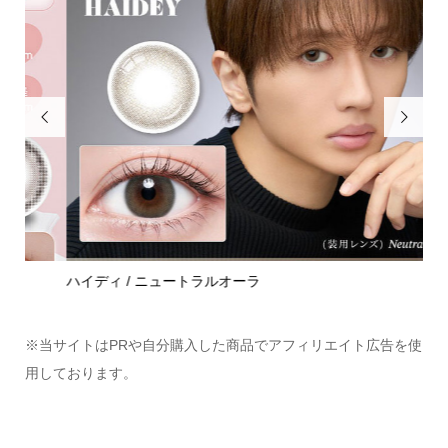


ハイディ / ニュートラルオーラ
モラ
※当サイトはPRや自分購入した商品でアフィリエイト広告を使
用しております。