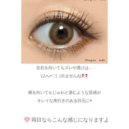
左右を向いてもズレや透けは…
(人•ᴗ•
♡
)｛出ませんね
❣❣
横を向いてもじゅわと滲むような質感が
キレイな奥行きのある目元に
♥
両目ならこんな感じになりますよ