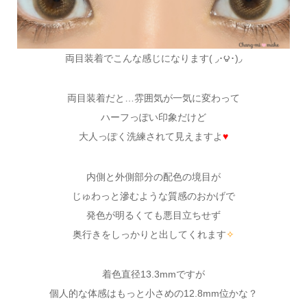
両目装着でこんな感じになります( ◞･౪･)◞
両目装着だと…雰囲気が一気に変わって
ハーフっぽい印象だけど
大人っぽく洗練されて見えますよ
♥
内側と外側部分の配色の境目が
じゅわっと滲むような質感のおかげで
発色が明るくても悪目立ちせず
奥行きをしっかりと出してくれます
✧
着色直径13.3mmですが
個人的な体感はもっと小さめの12.8mm位かな？