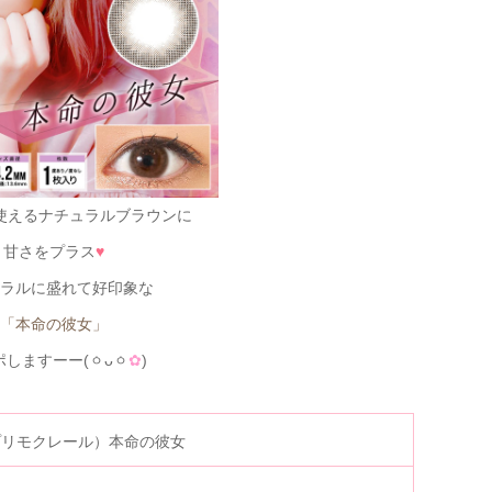
使えるナチュラルブラウンに
甘さをプラス
♥
ラルに盛れて好印象な
「本命の彼女」
ポしますーー(ㆁᴗㆁ
✿
)
ir（プリモクレール）本命の彼女