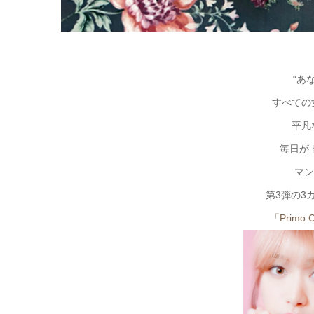
“あ
すべての
平凡
毎日が
マン
第3弾の3
「Primo