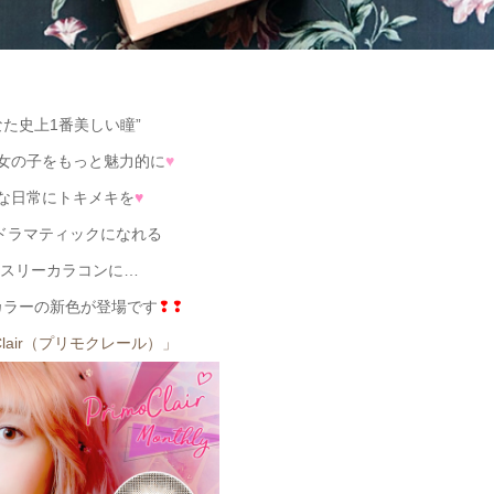
なた史上1番美しい瞳”
女の子をもっと魅力的に
♥
な日常にトキメキを
♥
ドラマティックになれる
スリーカラコンに…
カラーの新色が登場です
❢❢
 Clair（プリモクレール）」