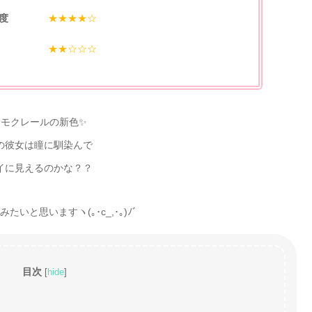
度
★★★★☆
★★☆☆☆
リモクレールの新色✨
の彼女は瞳に馴染んで
イに見えるのかな？？
いと思いますヽ(｡･c_,･｡)ﾉﾞ
目次
[
hide
]