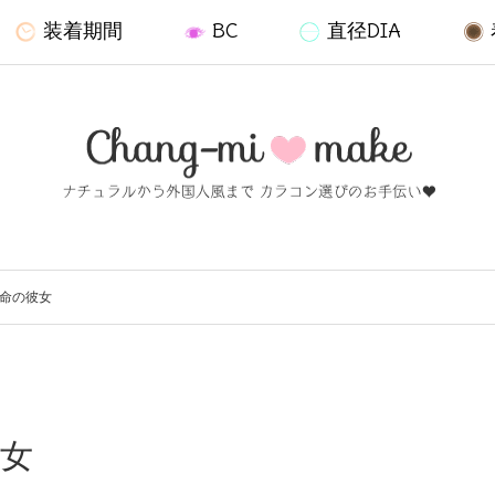
装着期間
BC
直径DIA
本命の彼女
彼女