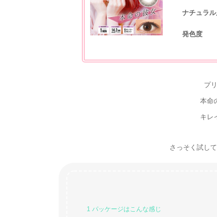
ナチュラル
発色度
プ
本命
キレ
さっそく試してみた
1
パッケージはこんな感じ