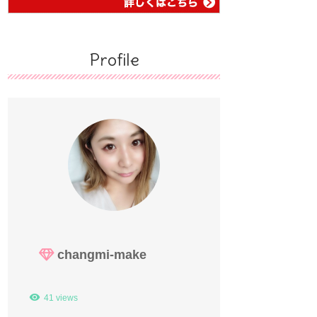
Profile
changmi-make
41 views