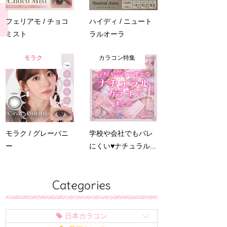
フェリアモ / チョコ
ハイディ / ニュート
ミスト
ラルオーラ
モラク
カラコン特集
モラク / グレーバニ
学校や会社でもバレ
ー
にくい♥ナチュラル...
Categories
日本カラコン