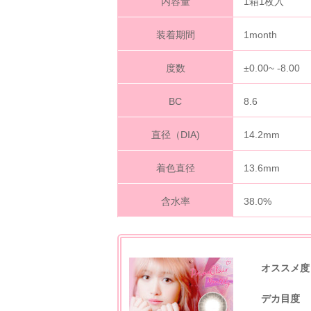
内容量
1箱1枚入
装着期間
1month
度数
±0.00~ -8.00
BC
8.6
直径（DIA)
14.2mm
着色直径
13.6mm
含水率
38.0%
オススメ度
デカ目度