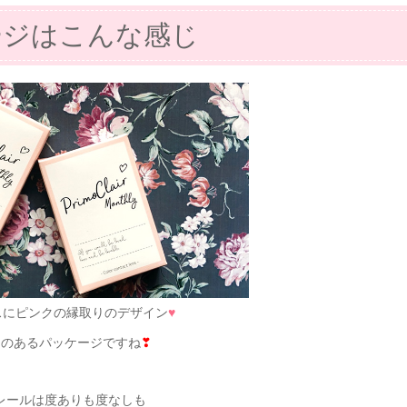
ージはこんな感じ
スにピンクの縁取りのデザイン
♥
さのあるパッケージですね
❣
レールは度ありも度なしも