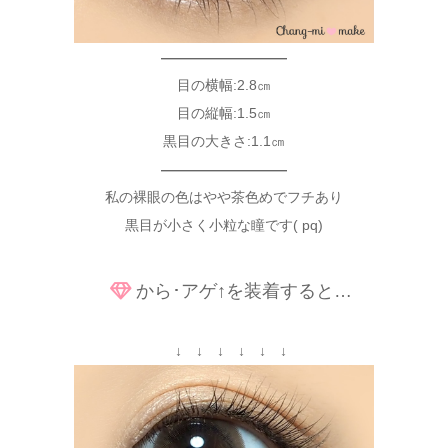
—————————
目の横幅:2.8㎝
目の縦幅:1.5㎝
黒目の大きさ:1.1㎝
—————————
私の裸眼の色はやや茶色めでフチあり
黒目が小さく小粒な瞳です( pq)
から･アゲ↑を装着すると…
↓ ↓ ↓ ↓ ↓ ↓