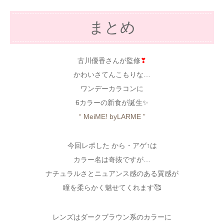
まとめ
古川優香さんが監修
❣
かわいさてんこもりな…
ワンデーカラコンに
6カラーの新食が誕生✨
“ MeiME! byLARME ”
今回レポした から・アゲ↑は
カラー名は奇抜ですが…
ナチュラルさとニュアンス感のある質感が
瞳を柔らかく魅せてくれます🥰
レンズはダークブラウン系のカラーに