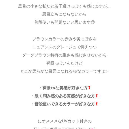
黒目の小さな私だと若干透けっぽくも感じますが…
悪目立ちにならないから
普段使いも問題ないと思います😉
ブラウンカラーの赤みや黄っぽさを
ニュアンスのグレージュで抑えつつ
ダークブラウン特有の重さも感じさせないから
裸眼っぽいんだけど
どこか柔らかな目元になれる+αなカラーですよ✨
・裸眼+αな質感が好きな方
❢
・淡く潤み感のある質感が好きな方
❢
・普段使いできるカラーが好きな方
❢
にオススメなUVカット付きの
ワンデーカラコンですよ༌꒰˃ૣᴗ˂
✦
꒱