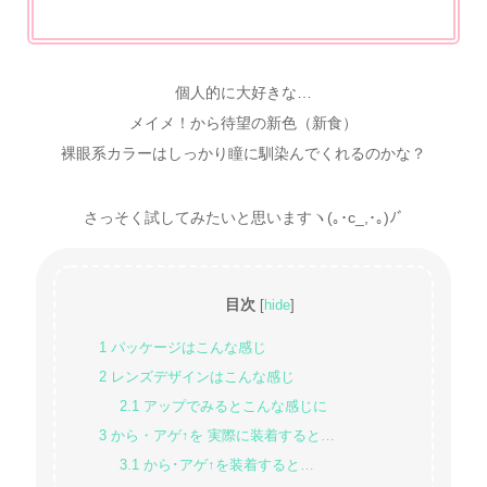
個人的に大好きな…
メイメ！から待望の新色（新食）
裸眼系カラーはしっかり瞳に馴染んでくれるのかな？
さっそく試してみたいと思いますヽ(｡･c_,･｡)ﾉﾞ
目次
[
hide
]
1
パッケージはこんな感じ
2
レンズデザインはこんな感じ
2.1
アップでみるとこんな感じに
3
から・アゲ↑を 実際に装着すると…
3.1
から･アゲ↑を装着すると…