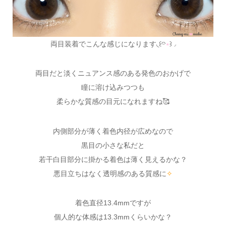
両目装着でこんな感じになります◟꒰⌔̈
∗
꒱◞
両目だと淡くニュアンス感のある発色のおかげで
瞳に溶け込みつつも
柔らかな質感の目元になれますね🥰
内側部分が薄く着色内径が広めなので
黒目の小さな私だと
若干白目部分に掛かる着色は薄く見えるかな？
悪目立ちはなく透明感のある質感に
✧
着色直径13.4mmですが
個人的な体感は13.3mmくらいかな？