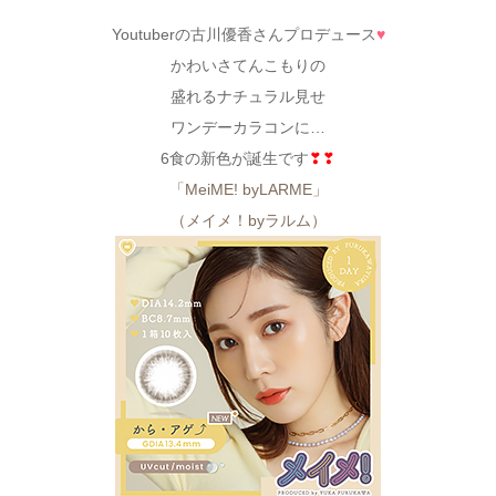
Youtuberの古川優香さんプロデュース
♥
かわいさてんこもりの
盛れるナチュラル見せ
ワンデーカラコンに…
6食の新色が誕生です
❣❣
「MeiME! byLARME」
（メイメ！byラルム）