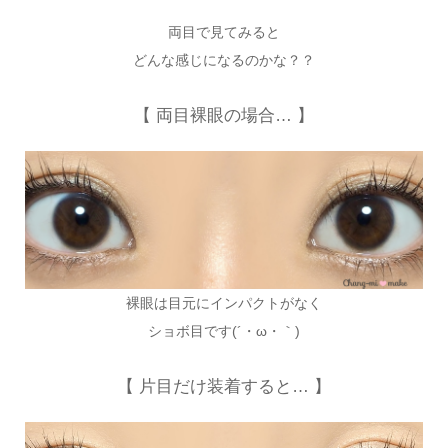
両目で見てみると
どんな感じになるのかな？？
【 両目裸眼の場合… 】
裸眼は目元にインパクトがなく
ショボ目です(´・ω・｀)
【 片目だけ装着すると… 】