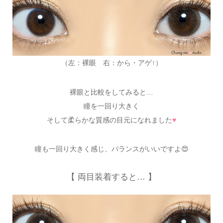
（左：裸眼 右：から・アゲ↑）
裸眼と比較をしてみると…
瞳を一回り大きく
そして柔らかな質感の目元になれました
♥
瞳も一回り大きく感じ、バランスがいいですよ😍
【 両目装着すると… 】