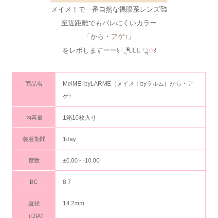
メイメ！で一番自然な裸眼系レンズ🥰
至近距離でもバレにくいカラー
「から・アゲ↑」
をレポしますーー꒰ ૢ❛ั◡❛ั ॢ
✩
꒱
商品名
MeiME! byLARME（メイメ！byラルム）から・ア
ゲ↑
内容量
1箱10枚入り
装着期間
1day
度数
±0.00~ -10.00
BC
8.7
直径
14.2mm
（DIA)