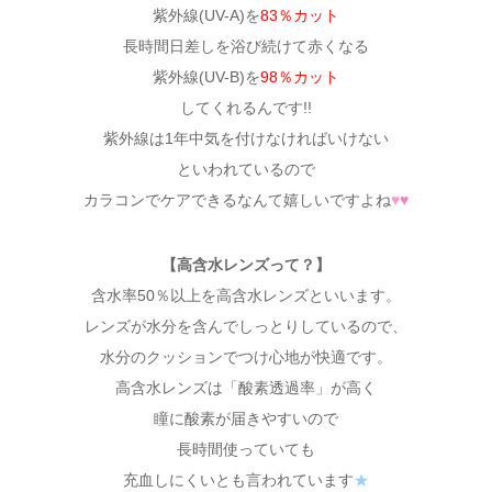
紫外線(UV-A)を
83％カット
長時間日差しを浴び続けて赤くなる
紫外線(UV-B)を
98％カット
してくれるんです!!
紫外線は1年中気を付けなければいけない
といわれているので
カラコンでケアできるなんて嬉しいですよね
♥
♥
【高含水レンズって？】
含水率50％以上を高含水レンズといいます。
レンズが水分を含んでしっとりしているので、
水分のクッションでつけ心地が快適です。
高含水レンズは「酸素透過率」が高く
瞳に酸素が届きやすいので
長時間使っていても
充血しにくいとも言われています
★