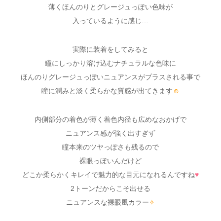
薄くほんのりとグレージュっぽい色味が
入っているように感じ…
実際に装着をしてみると
瞳にしっかり溶け込むナチュラルな色味に
ほんのりグレージュっぽいニュアンスがプラスされる事で
瞳に潤みと淡く柔らかな質感が出てきます
☺
内側部分の着色が薄く着色内径も広めなおかげで
ニュアンス感が強く出すぎず
瞳本来のツヤっぽさも残るので
裸眼っぽいんだけど
どこか柔らかくキレイで魅力的な目元になれるんですね
♥
2トーンだからこそ出せる
ニュアンスな裸眼風カラー
✧