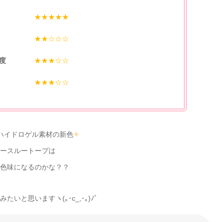
★★★★★
★★☆☆☆
度
★★★☆☆
★★★☆☆
ハイドロゲル素材の新色
✧
ースルートープは
色味になるのかな？？
いと思いますヽ(｡･c_,･｡)ﾉﾞ