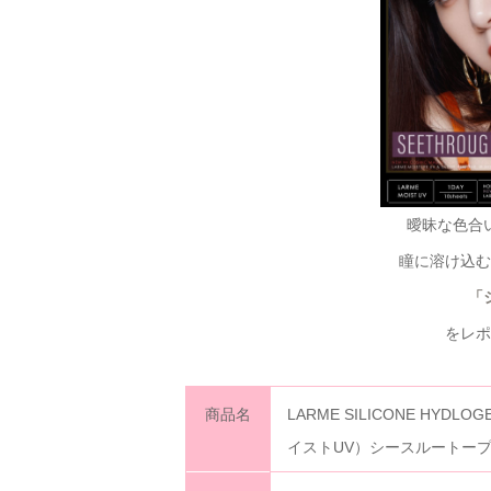
曖昧な色合
瞳に溶け込む
「
をレポ
商品名
LARME SILICONE HYD
イストUV）シースルートー