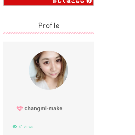
Profile
changmi-make
41 views