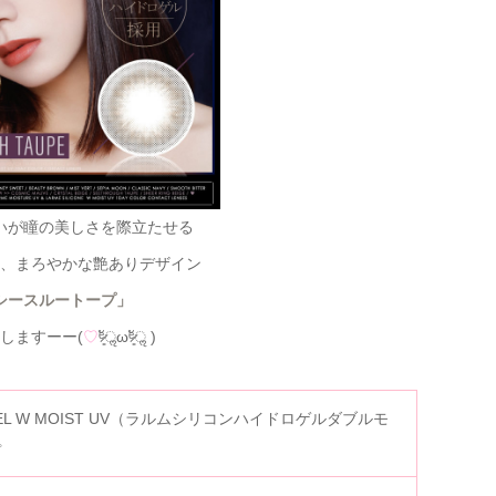
いが瞳の美しさを際立たせる
、まろやかな艶ありデザイン
シースルートープ」
しますーー(
♡
ᵉ̷͈ัॢωᵉ̷͈ัॢ )
LOGEL W MOIST UV（ラルムシリコンハイドロゲルダブルモ
プ