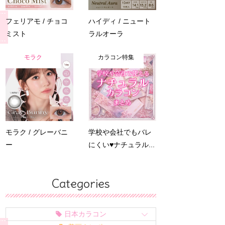
フェリアモ / チョコ
ハイディ / ニュート
ミスト
ラルオーラ
モラク
カラコン特集
モラク / グレーバニ
学校や会社でもバレ
ー
にくい♥ナチュラル...
Categories
日本カラコン