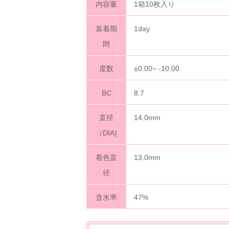
内容量
1箱10枚入り
装着期
1day
間
度数
±0.00~ -10.00
BC
8.7
直径
14.0mm
（DIA)
着色直
13.0mm
径
含水率
47%