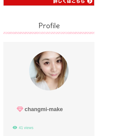
Profile
changmi-make
41 views