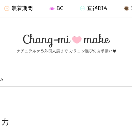
装着期間
BC
直径DIA
ンカ
ンカ