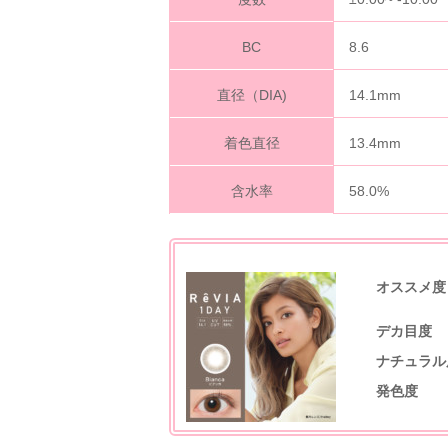
BC
8.6
直径（DIA)
14.1mm
着色直径
13.4mm
含水率
58.0%
オススメ度
デカ目度
ナチュラル
発色度