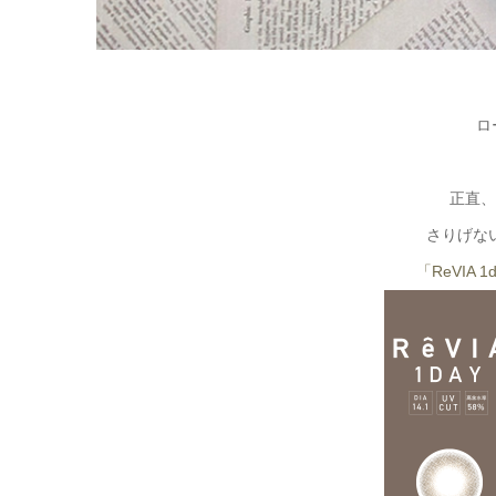
ロ
正直、
さりげな
「ReVIA