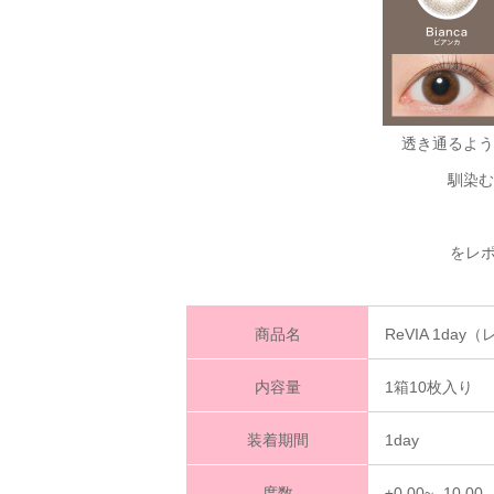
透き通るよう
馴染む
をレポし
商品名
ReVIA 1d
内容量
1箱10枚入り
装着期間
1day
度数
±0.00~ -10.00