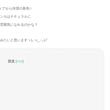
ィアから待望の新色✨
ンカはナチュラルに
雰囲気になれるのかな？
いと思いますヽ(｡･c_,･｡)ﾉﾞ
目次
[
hide
]