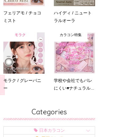
フェリアモ / チョコ
ハイディ / ニュート
ミスト
ラルオーラ
モラク
カラコン特集
モラク / グレーバニ
学校や会社でもバレ
ー
にくい♥ナチュラル...
Categories
日本カラコン