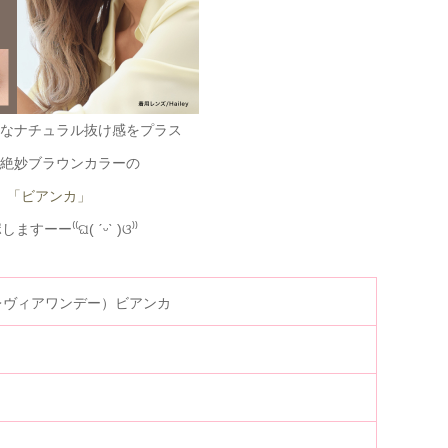
なナチュラル抜け感をプラス
絶妙ブラウンカラーの
「ビアンカ」
ますーー⁽⁽ଘ( ˊᵕˋ )ଓ⁾⁾
ay（レヴィアワンデー）ビアンカ