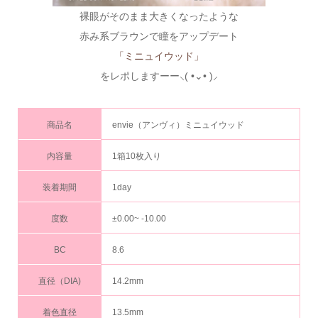
裸眼がそのまま大きくなったような
赤み系ブラウンで瞳をアップデート
「ミニュイウッド」
をレポしますーー⸜( •⌄• )⸝
商品名
envie（アンヴィ）ミニュイウッド
内容量
1箱10枚入り
装着期間
1day
度数
±0.00~ -10.00
BC
8.6
直径（DIA)
14.2mm
着色直径
13.5mm