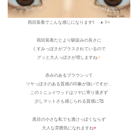
両目装着でこんな感じになりますʕ ·ᴥ·ʔ✧
両目装着だとより馴染みの良さに
くすみっぽさがプラスされているので
グッと大人っぽさが増しますね
✧
赤みのあるブラウンって
ツヤっぽさのある質感の印象が強いですが…
このミニュイウッドはツヤに寄り過ぎず
少しマットさも感じられる質感に🥰
黒目の小さな私でも透けっぽくならず
大人な雰囲気になれますね
♥