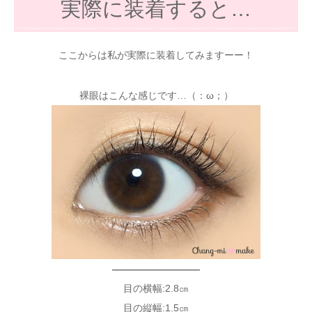
実際に装着すると…
ここからは私が実際に装着してみますーー！
裸眼はこんな感じです…（：ω；）
—————————
目の横幅:2.8㎝
目の縦幅:1.5㎝