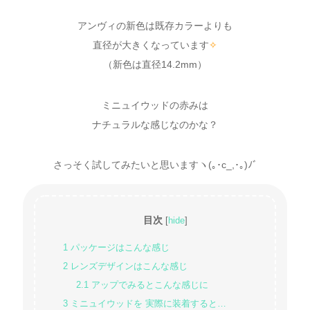
アンヴィの新色は既存カラーよりも
直径が大きくなっています
✧
（新色は直径14.2mm）
ミニュイウッドの赤みは
ナチュラルな感じなのかな？
さっそく試してみたいと思いますヽ(｡･c_,･｡)ﾉﾞ
目次
[
hide
]
1
パッケージはこんな感じ
2
レンズデザインはこんな感じ
2.1
アップでみるとこんな感じに
3
ミニュイウッドを 実際に装着すると…