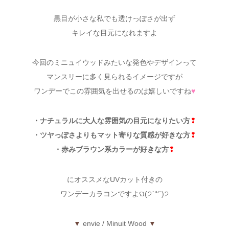
黒目が小さな私でも透けっぽさが出ず
キレイな目元になれますよ
今回のミニュイウッドみたいな発色やデザインって
マンスリーに多く見られるイメージですが
ワンデーでこの雰囲気を出せるのは嬉しいですね
♥
・ナチュラルに大人な雰囲気の目元になりたい方
❢
・ツヤっぽさよりもマット寄りな質感が好きな方
❢
・赤みブラウン系カラーが好きな方
❢
にオススメなUVカット付きの
ワンデーカラコンですよଘ(੭ˊ꒳ˋ)੭
▼
envie / Minuit Wood
▼