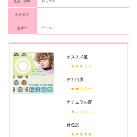
直径（DIA)
14.2mm
着色直径
含水率
55.0%
オススメ度
★★★☆☆
デカ目度
★★☆☆☆
ナチュラル度
★☆☆☆☆
発色度
★★★★★