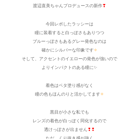
渡辺直美ちゃんプロデュースの新作
❣
今回レポしたラッシーは
瞳に装着すると白っぽさもありつつ
ブルーっぽさもあるグレー発色なのは
確かにシルバーな印象です
✧
そして、アクセントのイエローの発色が強いので
よりインパクトのある瞳に✨
着色はベタ塗り感がなく
瞳の色もほんのりと活かしてます
✧
黒目が小さな私でも
レンズの着色が白っぽく同化するので
透けっぽさが出ません
❢❢
ただ、くり抜き感が強く