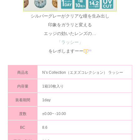
シルバーグレーがクリアな瞳を生み出し
印象をガラリと変える
エッジの効いたレンズの…
「ラッシー」
をレポしますーー
⠒̫⃝
ྉ
商品名
N’s Collection（エヌズコレクション） ラッシー
内容量
1箱10枚入り
装着期間
1day
度数
±0.00~ -10.00
BC
8.6