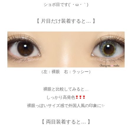
ショボ目です(´・ω・｀)
【 片目だけ装着すると… 】
（左：裸眼 右：ラッシー）
裸眼と比較してみると…
しっかり高発色
❢❢❢
裸眼っぽいサイズ感で外国人風の印象に✨
【 両目装着すると… 】