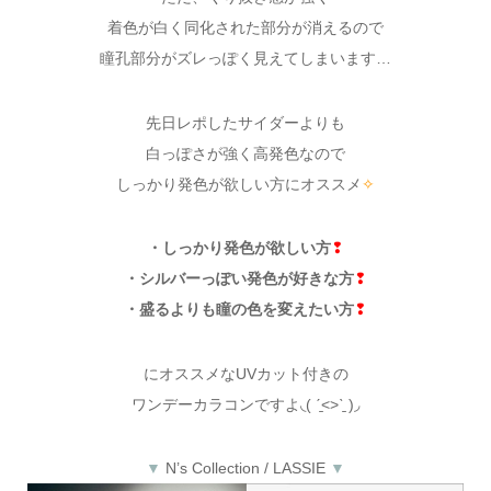
着色が白く同化された部分が消えるので
瞳孔部分がズレっぽく見えてしまいます…
先日レポしたサイダーよりも
白っぽさが強く高発色なので
しっかり発色が欲しい方にオススメ
✧
・しっかり発色が欲しい方
❢
・シルバーっぽい発色が好きな方
❢
・盛るよりも瞳の色を変えたい方
❢
にオススメなUVカット付きの
ワンデーカラコンですよ◟( ˊ̱˂˃ˋ̱ )◞
▼
N’s Collection / LASSIE
▼