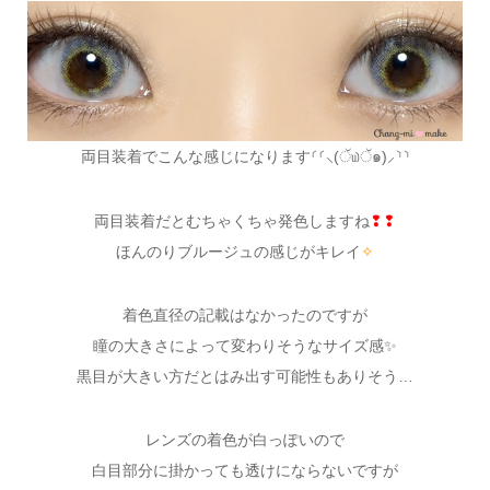
両目装着でこんな感じになります⸂⸂⸜(ੱ௰ੱ๑)⸝⸃⸃
両目装着だとむちゃくちゃ発色しますね
❢❢
ほんのりブルージュの感じがキレイ
✧
着色直径の記載はなかったのですが
瞳の大きさによって変わりそうなサイズ感✨
黒目が大きい方だとはみ出す可能性もありそう…
レンズの着色が白っぽいので
白目部分に掛かっても透けにならないですが