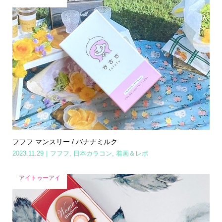
フフフ マンスリー / バナナミルク
2023.11.29
フフフ
,
日本カラコン
,
着画＆レポ
アイトゥーアイ
Home
Share
Search
Contact