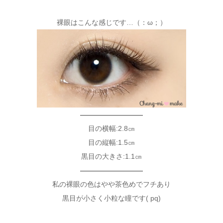
裸眼はこんな感じです…（：ω；）
—————————
目の横幅:2.8㎝
目の縦幅:1.5㎝
黒目の大きさ:1.1㎝
—————————
私の裸眼の色はやや茶色めでフチあり
黒目が小さく小粒な瞳です( pq)