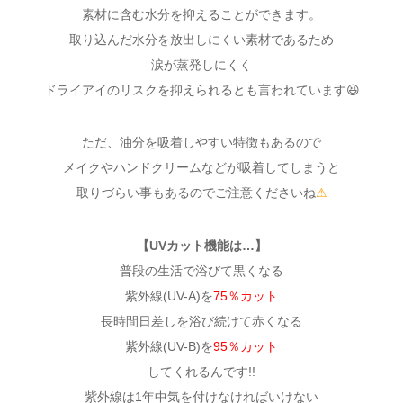
素材に含む水分を抑えることができます。
取り込んだ水分を放出しにくい素材であるため
涙が蒸発しにくく
ドライアイのリスクを抑えられるとも言われています😆
ただ、油分を吸着しやすい特徴もあるので
メイクやハンドクリームなどが吸着してしまうと
取りづらい事もあるのでご注意くださいね
⚠
【UVカット機能は…】
普段の生活で浴びて黒くなる
紫外線(UV-A)を
75％カット
長時間日差しを浴び続けて赤くなる
紫外線(UV-B)を
95％カット
してくれるんです!!
紫外線は1年中気を付けなければいけない