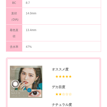
BC
8.7
直径
14.0mm
（DIA)
着色直
13.4mm
径
含水率
47%
オススメ度
★★★★★
デカ目度
★★☆☆☆
ナチュラル度