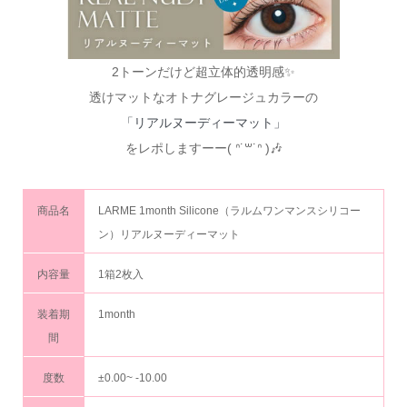
2トーンだけど超立体的透明感✨
透けマットなオトナグレージュカラーの
「リアルヌーディーマット」
をレポしますーー( ᐢ˙꒳˙ᐢ )🎶
商品名
LARME 1month Silicone（ラルムワンマンスシリコー
ン）リアルヌーディーマット
内容量
1箱2枚入
装着期
1month
間
度数
±0.00~ -10.00