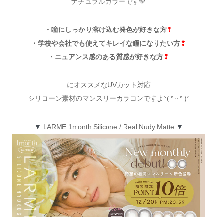
ナチュラルカラーです💚
・瞳にしっかり溶け込む発色が好きな方
❢
・学校や会社でも使えてキレイな瞳になりたい方
❢
・ニュアンス感のある質感が好きな方
❢
にオススメなUVカット対応
シリコーン素材のマンスリーカラコンですよᐠ( ᐢ ᵕ ᐢ )ᐟ
▼
LARME 1month Silicone / Real Nudy Matte
▼