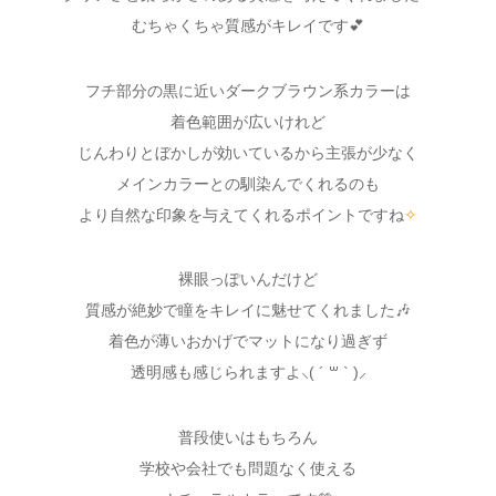
むちゃくちゃ質感がキレイです💕
フチ部分の黒に近いダークブラウン系カラーは
着色範囲が広いけれど
じんわりとぼかしが効いているから主張が少なく
メインカラーとの馴染んでくれるのも
より自然な印象を与えてくれるポイントですね
✧
裸眼っぽいんだけど
質感が絶妙で瞳をキレイに魅せてくれました🎶
着色が薄いおかげでマットになり過ぎず
透明感も感じられますよ⸜( ´ ꒳ ` )⸝
普段使いはもちろん
学校や会社でも問題なく使える