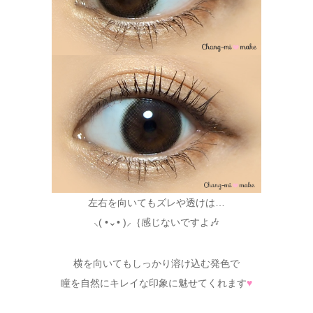
左右を向いてもズレや透けは…
⸜( •⌄• )⸝｛感じないですよ🎶
横を向いてもしっかり溶け込む発色で
瞳を自然にキレイな印象に魅せてくれます
♥