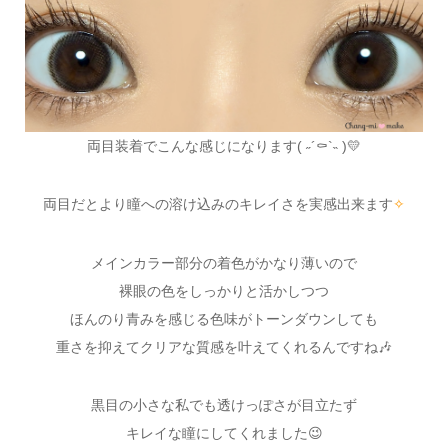
両目装着でこんな感じになります( ˶´⚰︎`˵ )💛
両目だとより瞳への溶け込みのキレイさを実感出来ます
✧
メインカラー部分の着色がかなり薄いので
裸眼の色をしっかりと活かしつつ
ほんのり青みを感じる色味がトーンダウンしても
重さを抑えてクリアな質感を叶えてくれるんですね🎶
黒目の小さな私でも透けっぽさが目立たず
キレイな瞳にしてくれました😉