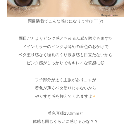
両目装着でこんな感じになります(ง ˙˘˙ )ว
両目だとよりピンク感とちゅるん感が際立ちます✨
メインカラーのピンクは薄めの着色のおかげで
ベタ塗り感なく瞳孔のくり抜き感も目立たないから
ピンク感がしっかりでもキレイな質感に😍
フチ部分が太く主張がありますが
着色が薄くベタ塗りじゃないから
やりすぎ感を抑えてくれますよ
✧
着色直径13.9mmと
体感も同じくらいに感じるかな？？