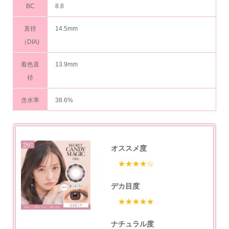
BC
8.8
直径
14.5mm
（DIA)
着色直
13.9mm
径
含水率
38.6%
オススメ度
★★★★☆
デカ目度
★★★★★
ナチュラル度