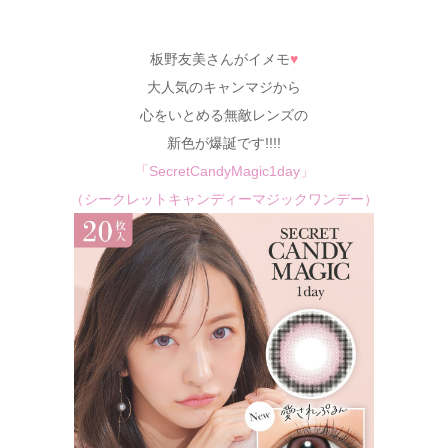
板野友美さんがイメモ
♥
大人気のキャンマジから
心をいとめる無敵レンズの
新色が爆誕です!!!!
「SecretCandyMagic1day」
（シークレットキャンディーマジックワンデー）