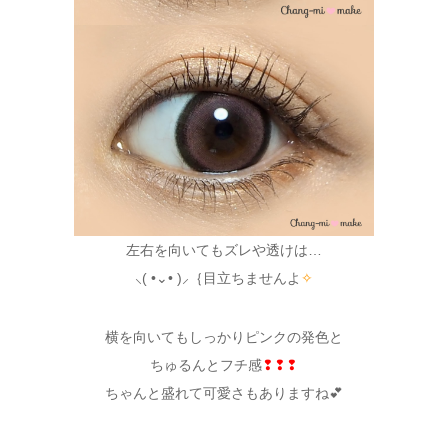
左右を向いてもズレや透けは…
⸜( •⌄• )⸝｛目立ちませんよ
✧
横を向いてもしっかりピンクの発色と
ちゅるんとフチ感
❢❢❢
ちゃんと盛れて可愛さもありますね💕