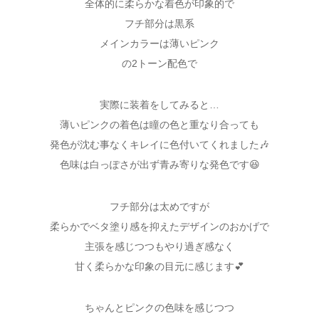
全体的に柔らかな着色が印象的で
フチ部分は黒系
メインカラーは薄いピンク
の2トーン配色で
実際に装着をしてみると…
薄いピンクの着色は瞳の色と重なり合っても
発色が沈む事なくキレイに色付いてくれました🎶
色味は白っぽさが出ず青み寄りな発色です😆
フチ部分は太めですが
柔らかでベタ塗り感を抑えたデザインのおかげで
主張を感じつつもやり過ぎ感なく
甘く柔らかな印象の目元に感じます💕
ちゃんとピンクの色味を感じつつ