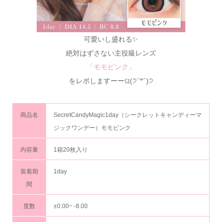
可愛いし盛れる✨
絶対はずさない主役級レンズ
「モモピンク」
をレポしますーーଘ(੭ˊ꒳ˋ)੭
商品名
SecretCandyMagic1day（シークレットキャンディーマ
ジックワンデー）モモピンク
内容量
1箱20枚入り
装着期
1day
間
度数
±0.00~ -8.00