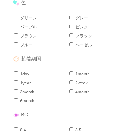
色
グリーン
グレー
パープル
ピンク
ブラウン
ブラック
ブルー
ヘーゼル
装着期間
1day
1month
1year
2week
3month
4month
6month
BC
Home
Share
Search
Contact
8.4
8.5