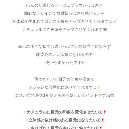
ほんのり感じるベージュブラウンっぽさと
繊細なデザインで放射状っぽさを感じるから
立体感が生まれて目元の印象をアップさせてくれますよ🎶
ナチュラルに雰囲気をアップさせてくれます😆
黒目の小さな私でも透けっぽさが悪目立ちにならず
馴染みのいい印象になれるので
使いやすかったです
♥
薄づきだけど目元の印象を高めて
オシャレな雰囲気に魅せてくれますよ
✧
コスパ◎で最大1年使えるのも嬉しいポイントですね😉
・ナチュラルに目元の印象を変化させたい方
❢
・立体感と抜け感のある目元になりたい方
❢
・さりげなく目元をキレイに魅せたい方
❢