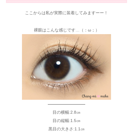
ここからは私が実際に装着してみますーー！
裸眼はこんな感じです…（：ω；）
—————————
目の横幅:2.8㎝
目の縦幅:1.5㎝
黒目の大きさ:1.1㎝