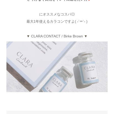
にオススメなコスパ◎
最大1年使えるカラコンですよ( ˶´⚰︎`˵ )
▼
CLARA CONTACT / Birke Brown
▼