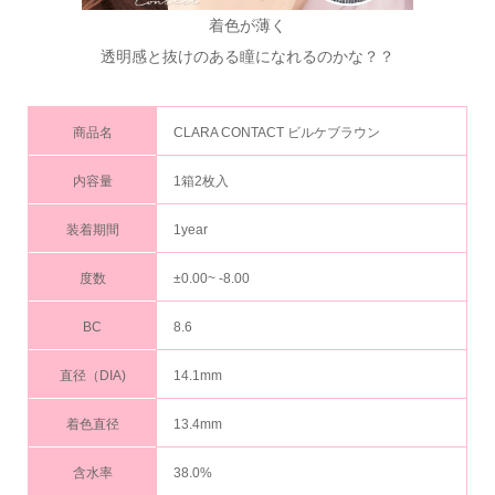
着色が薄く
透明感と抜けのある瞳になれるのかな？？
商品名
CLARA CONTACT ビルケブラウン
内容量
1箱2枚入
装着期間
1year
度数
±0.00~ -8.00
BC
8.6
直径（DIA)
14.1mm
着色直径
13.4mm
含水率
38.0%