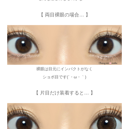
【 両目裸眼の場合… 】
裸眼は目元にインパクトがなく
ショボ目です(´・ω・｀)
【 片目だけ装着すると… 】