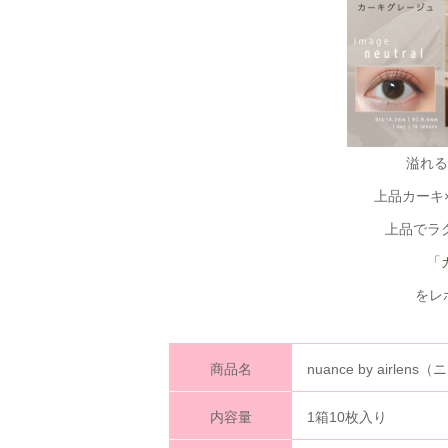
溢れる
上品カーキ
上品でラ
「
をレポ
商品名
nuance by air
内容量
1箱10枚入り