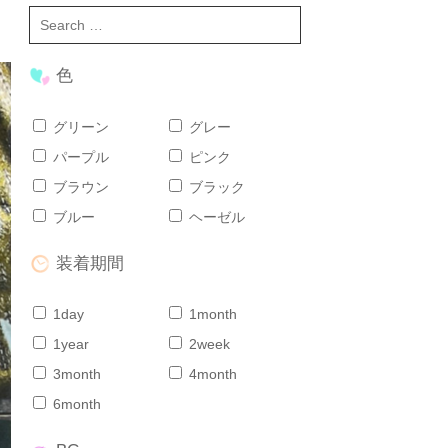
色
グリーン
グレー
パープル
ピンク
ブラウン
ブラック
ブルー
ヘーゼル
装着期間
1day
1month
1year
2week
3month
4month
6month