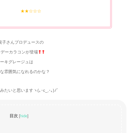
★★☆☆☆
規子さんプロデュースの
ンデーカラコンが登場
❢❢
ーキグレージュは
な雰囲気になれるのかな？
いと思いますヽ(｡･c_,･｡)ﾉﾞ
目次
[
hide
]