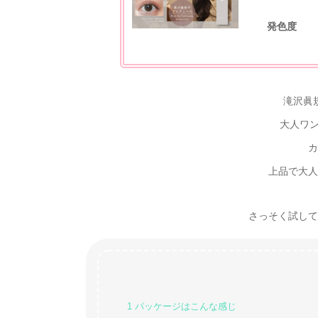
発色度
滝沢眞
大人ワ
カ
上品で大人
さっそく試してみた
1
パッケージはこんな感じ