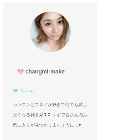
changmi-make
41 views
カラコンとコスメが好きで何でも試し
たくなる雑食系❢❢ レポで皆さんのお
気に入りが見つかりますように…♥