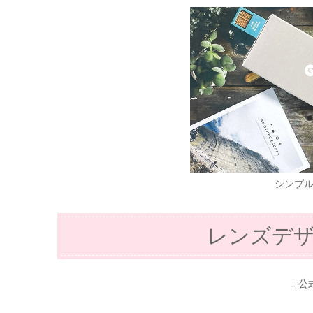
シンプ
レンズデ
↓ 