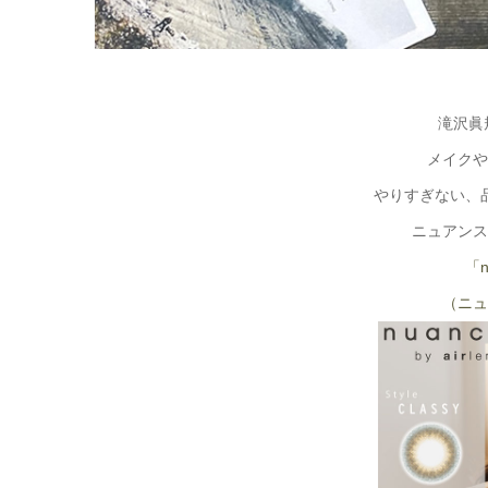
滝沢眞
メイクや
やりすぎない、
ニュアンス
「n
（ニュ