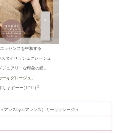
エッセンスを中和する
×スタイリッシュグレージュ
グジュアリーな印象の瞳…
カーキグレージュ」
しますーー( ॑˘ ॑ ) ⁾⁾
lens（ニュアンスbyエアレンズ）カーキグレージュ