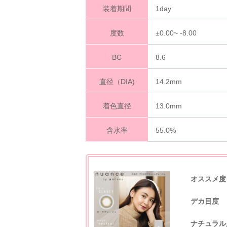
装着期間
1day
度数
±0.00~ -8.00
BC
8.6
直径（DIA)
14.2mm
着色直径
13.0mm
含水率
55.0%
オススメ度
デカ目度
ナチュラル