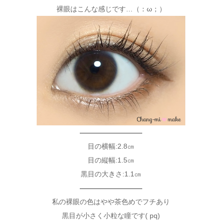
裸眼はこんな感じです…（：ω；）
—————————
目の横幅:2.8㎝
目の縦幅:1.5㎝
黒目の大きさ:1.1㎝
—————————
私の裸眼の色はやや茶色めでフチあり
黒目が小さく小粒な瞳です( pq)