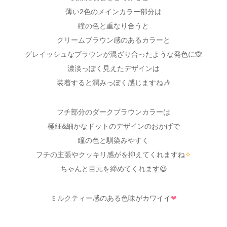
薄い2色のメインカラー部分は
瞳の色と重なり合うと
クリームブラウン感のあるカラーと
グレイッシュなブラウンが混ざり合ったような発色に🙊
濃淡っぽく見えたデザインは
装着すると潤みっぽく感じますね🎶
フチ部分のダークブラウンカラーは
極細&細かなドットのデザインのおかげで
瞳の色と馴染みやすく
フチの主張やクッキリ感がを抑えてくれますね
✧
ちゃんと目元を締めてくれます😆
ミルクティー感のある色味がカワイイ
❤