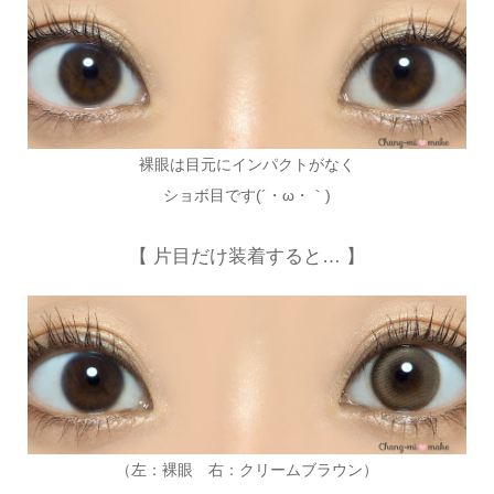
裸眼は目元にインパクトがなく
ショボ目です(´・ω・｀)
【 片目だけ装着すると… 】
（左：裸眼 右：クリームブラウン）