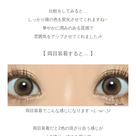
比較をしてみると…
しっかり瞳の色を変化させてくれますね
✧
華やかに潤みのある質感で
雰囲気をアップさせてくれました🎶
【 両目装着すると… 】
両目装着でこんな感じになりますヽ(
｡
･ω･
｡
)ﾉ
両目装着だと2色の混ざり合う感じが