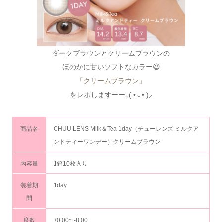
ダークブラウンとクリームブラウンの
ほのかに甘いソフトなカラー😆
「クリームブラウン」
をレポしますーー⸜( •⌄• )⸝
商品名
CHUU LENS Milk＆Tea 1day（チューレンズ ミルクア
ンドティーワンデー）クリームブラウン
内容量
1箱10枚入り
装着期
1day
間
度数
±0.00~ -8.00