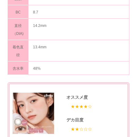
BC
8.7
直径
14.2mm
（DIA)
着色直
13.4mm
径
含水率
48%
オススメ度
★★★★☆
デカ目度
★★☆☆☆