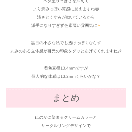
ベタ塗りっぽさを抑えて
より潤みっぽい質感に見えますね😉
淡さとくすみが効いているから
派手になりすぎず色素薄い雰囲気に
✧
黒目の小さな私でも透けっぽくならず
丸みのある立体感が目元の印象をグッとあげてくれますね🎶
着色直径13.4mmですが
個人的な体感は13.2mmくらいかな？
まとめ
ほのかに染まるクリームカラーと
サークルリングデザインで