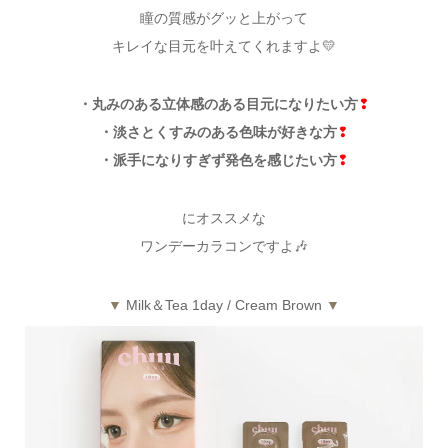
瞳の質感がグッと上がって
キレイな目元を叶えてくれますよ💛
・丸みのある立体感のある目元になりたい方
❢
・淡さとくすみのある色味が好きな方
❢
・派手になりすぎず発色を感じたい方
❢
にオススメな
ワンデーカラコンですよ🎶
▼
Milk＆Tea 1day / Cream Brown
▼