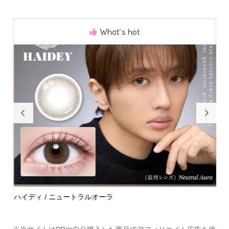
What`s hot


ハイディ / ニュートラルオーラ
モラ
Home
Share
Search
Contact