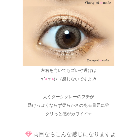
左右を向いてもズレや透けは
٩(
●
’▿’
●
)۶｛感じないですよ🎶
太くダークグレーのフチが
透けっぽくならず柔らかさのある目元に💛
クリっと感がカワイイ✨
両目ならこんな感じになりますよ