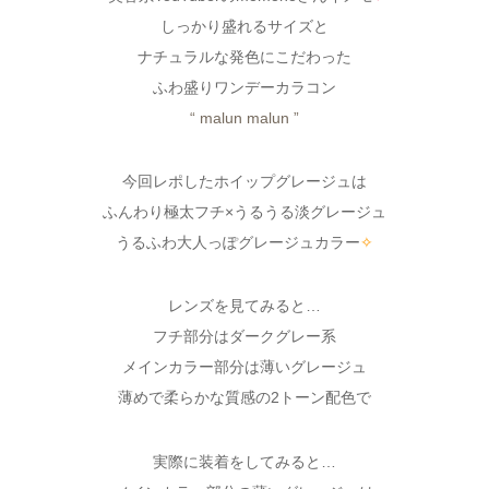
しっかり盛れるサイズと
ナチュラルな発色にこだわった
ふわ盛りワンデーカラコン
“ malun malun ”
今回レポしたホイップグレージュは
ふんわり極太フチ×うるうる淡グレージュ
うるふわ大人っぽグレージュカラー
✧
レンズを見てみると…
フチ部分はダークグレー系
メインカラー部分は薄いグレージュ
薄めで柔らかな質感の2トーン配色で
実際に装着をしてみると…