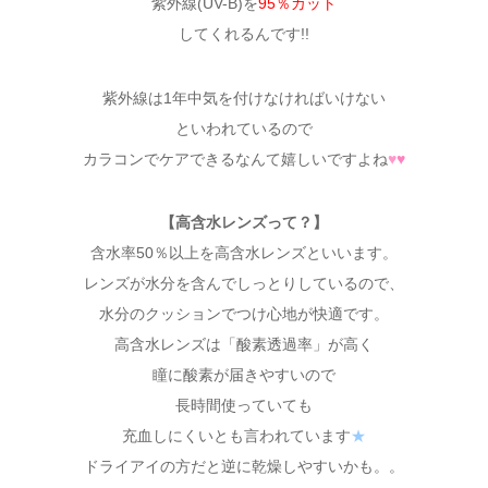
紫外線(UV-B)を
95％カット
してくれるんです!!
紫外線は1年中気を付けなければいけない
といわれているので
カラコンでケアできるなんて嬉しいですよね
♥
♥
【高含水レンズって？】
含水率50％以上を高含水レンズといいます。
レンズが水分を含んでしっとりしているので、
水分のクッションでつけ心地が快適です。
高含水レンズは「酸素透過率」が高く
瞳に酸素が届きやすいので
長時間使っていても
充血しにくいとも言われています
★
ドライアイの方だと逆に乾燥しやすいかも。。