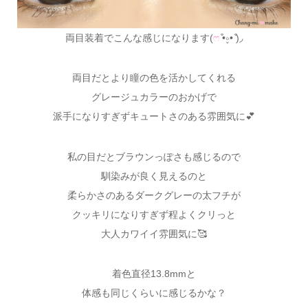
両目装着でこんな感じになります(
ෆ
͒•∘̬• ͒)◞
両目だとより瞳の色を活かしてくれる
グレージュカラーのおかげで
派手になりすぎずキュートさのある雰囲気に💕
私の目だとブラウンっぽさも感じるので
馴染みが良く見えるのと
柔らかさのあるダークグレーの太フチが
クッキリになりすぎず程よくクリっと
大人カワイイ雰囲気に🥰
着色直径13.8mmと
体感も同じくらいに感じるかな？