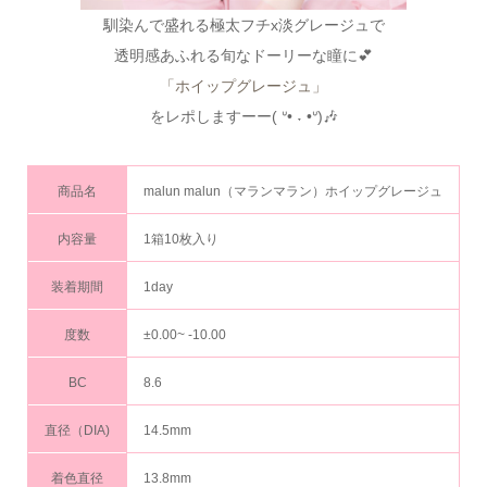
馴染んで盛れる極太フチx淡グレージュで
透明感あふれる旬なドーリーな瞳に💕
「ホイップグレージュ」
をレポしますーー( ᐡ• ˕ •ᐡ)🎶
商品名
malun malun（マランマラン）ホイップグレージュ
内容量
1箱10枚入り
装着期間
1day
度数
±0.00~ -10.00
BC
8.6
直径（DIA)
14.5mm
着色直径
13.8mm