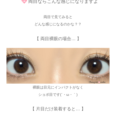
両目ならこんな感じになりますよ
両目で見てみると
どんな感じになるのかな？？
【 両目裸眼の場合… 】
裸眼は目元にインパクトがなく
ショボ目です(´・ω・｀)
【 片目だけ装着すると… 】