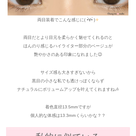
両目装着でこんな感じに( •̀∀•́ )
✧
両目だとより目元を柔らかく魅せてくれるのと
ほんのり感じるハイライター部分のベージュが
艶やかさのある印象になれました😉
サイズ感も大きすぎないから
黒目の小さな私でも透けっぽくならず
ナチュラルにボリュームアップを叶えてくれますね🎶
着色直径13.5mmですが
個人的な体感は13.3mmくらいかな？？