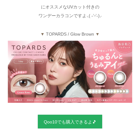
にオススメなUVカット付きの
ワンデーカラコンですよ⸜( ˶’ᵕ’˶)⸝
▼
TOPARDS / Glow Brown
▼
Qoo10でも購入できるよ🎵