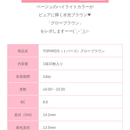
ベージュのハイライトカラーが
ピュアに輝く水光ブラウン💗
「グローブラウン」
をレポしますーー( ´͈ ᵕ `͈ )◞✨
商品名
TOPARDS（トパーズ）グローブラウン
内容量
1箱10枚入り
装着期間
1day
度数
±0.00~ -10.00
BC
8.6
直径（DIA)
14.2mm
着色直径
13.5mm