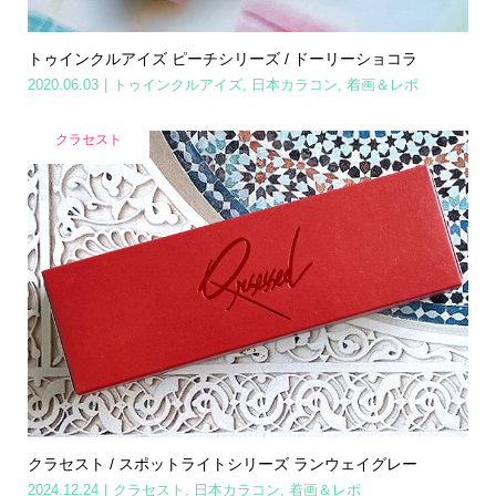
トゥインクルアイズ ピーチシリーズ / ドーリーショコラ
2020.06.03
トゥインクルアイズ
,
日本カラコン
,
着画＆レポ
クラセスト
クラセスト / スポットライトシリーズ ランウェイグレー
2024.12.24
クラセスト
,
日本カラコン
,
着画＆レポ