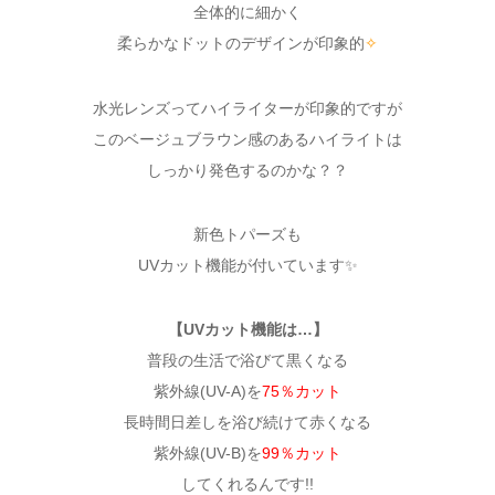
全体的に細かく
柔らかなドットのデザインが印象的
✧
水光レンズってハイライターが印象的ですが
このベージュブラウン感のあるハイライトは
しっかり発色するのかな？？
新色トパーズも
UVカット機能が付いています✨
【UVカット機能は…】
普段の生活で浴びて黒くなる
紫外線(UV-A)を
75％カット
長時間日差しを浴び続けて赤くなる
紫外線(UV-B)を
99％カット
してくれるんです!!