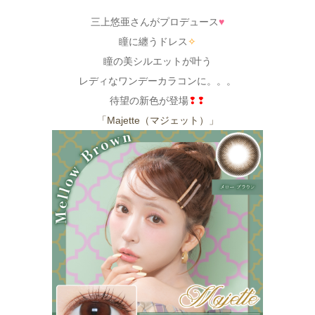
三上悠亜さんがプロデュース
♥
瞳に纏うドレス
✧
瞳の美シルエットが叶う
レディなワンデーカラコンに。。。
待望の新色が登場
❢❢
「Majette（マジェット）」