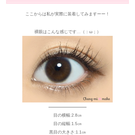
ここからは私が実際に装着してみますーー！
裸眼はこんな感じです…（：ω；）
—————————
目の横幅:2.8㎝
目の縦幅:1.5㎝
黒目の大きさ:1.1㎝