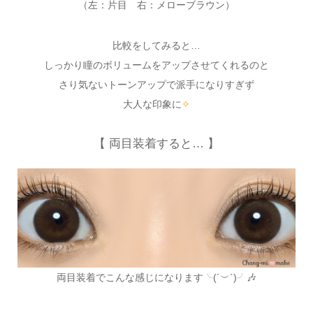
（左：片目 右：メローブラウン）
比較をしてみると…
しっかり瞳のボリュームをアップさせてくれるのと
さり気ないトーンアップで派手になりすぎず
大人な印象に
✧
【 両目装着すると… 】
両目装着でこんな感じになります╰(´︶`)╯🎶