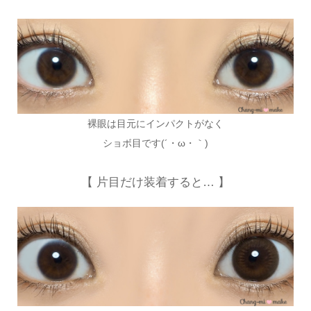
裸眼は目元にインパクトがなく
ショボ目です(´・ω・｀)
【 片目だけ装着すると… 】