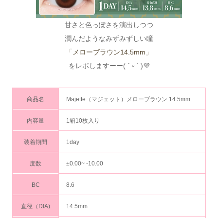
甘さと色っぽさを演出しつつ
潤んだようなみずみずしい瞳
「メローブラウン14.5mm」
をレポしますーー( ˊ ᵕ ˋ )💜
商品名
Majette（マジェット）メローブラウン 14.5mm
内容量
1箱10枚入り
装着期間
1day
度数
±0.00~ -10.00
BC
8.6
直径（DIA)
14.5mm