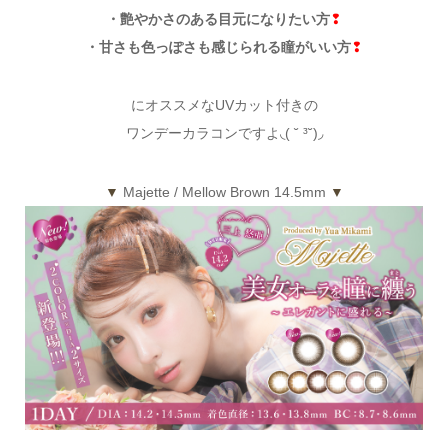
・艶やかさのある目元になりたい方
❢
・甘さも色っぽさも感じられる瞳がいい方
❢
にオススメなUVカット付きの
ワンデーカラコンですよ◟( ˘ ³˘)◞
▼
Majette / Mellow Brown 14.5mm
▼