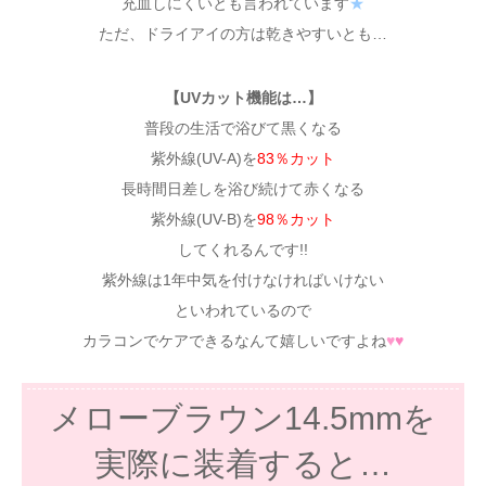
充血しにくいとも言われています
★
ただ、ドライアイの方は乾きやすいとも…
【UVカット機能は…】
普段の生活で浴びて黒くなる
紫外線(UV-A)を
83％カット
長時間日差しを浴び続けて赤くなる
紫外線(UV-B)を
98％カット
してくれるんです!!
紫外線は1年中気を付けなければいけない
といわれているので
カラコンでケアできるなんて嬉しいですよね
♥
♥
メローブラウン14.5mmを
実際に装着すると…