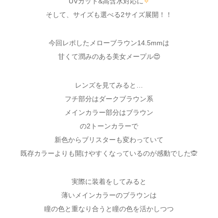
UVカット&高含水対応に
✧
そして、サイズも選べる2サイズ展開！！
今回レポしたメローブラウン14.5mmは
甘くて潤みのある美女メープル😍
レンズを見てみると…
フチ部分はダークブラウン系
メインカラー部分はブラウン
の2トーンカラーで
新色からブリスターも変わっていて
既存カラーよりも開けやすくなっているのが感動でした🙊
実際に装着をしてみると
薄いメインカラーのブラウンは
瞳の色と重なり合うと瞳の色を活かしつつ