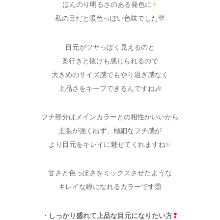
ほんのり明るさのある発色に
✧
私の目だと暖色っぽい色味でした💛
目元がツヤっぽく見えるのと
奥行きと抜けも感じられるので
大きめのサイズ感でもやり過ぎ感なく
上品さをキープできるんですね🎶
フチ部分はメインカラーとの相性がいいから
主張が強く出ず、極細なフチ感が
より目元をキレイに魅せてくれますね✨
甘さと色っぽさをミックスさせたような
キレイな瞳になれるカラーです🙆
・しっかり盛れて上品な目元になりたい方
❢