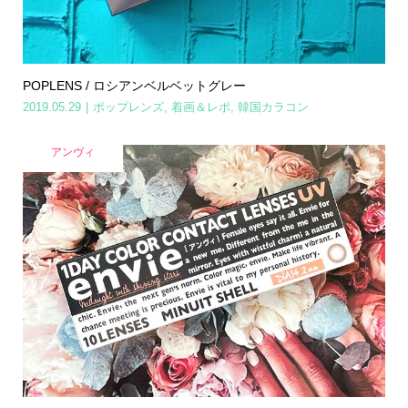
POPLENS / ロシアンベルベットグレー
2019.05.29
ポップレンズ
,
着画＆レポ
,
韓国カラコン
アンヴィ