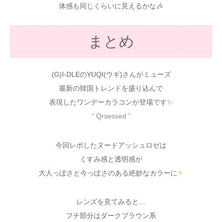
体感も同じくらいに見えるかな🎶
まとめ
(G)I-DLEのYUQI(ウギ)さんがミューズ
最新の韓国トレンドを盛り込んで
表現したワンデーカラコンが登場です✨
“ Qrsessed ”
今回レポしたヌードアッシュロゼは
くすみ感と透明感が
大人っぽさと今っぽさのある絶妙なカラーに
✧
レンズを見てみると…
フチ部分はダークブラウン系