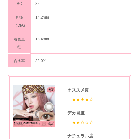
BC
8.6
直径
14.2mm
（DIA)
着色直
13.4mm
径
含水率
38.0%
オススメ度
★★★★☆
デカ目度
★★☆☆☆
ナチュラル度