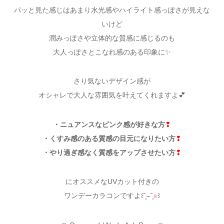
パッと見た感じはあまり水光感やハイライト感っぽさが見えな
いけど
潤みっぽさや立体的な質感に感じるのも
大人っぽさとこなれ感のある印象に✨
さり気ないデザイン感が
オシャレで大人な雰囲気を叶えてくれますよ💕
・ニュアンスなピンク感が好きな方
❢
・くすみ感のある質感の目元になりたい方
❢
・やり過ぎ感なく質感をアップさせたい方
❢
にオススメなUVカット付きの
ワンデーカラコンですよ꒰˘̩̩̩⌣˘̩̩̩
๑
꒱