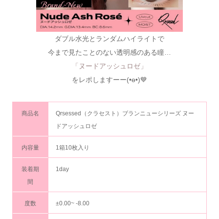
ダブル水光とランダムハイライトで
今まで見たことのない透明感のある瞳…
「ヌードアッシュロゼ」
をレポしますーー(•ө•)💙
商品名
Qrsessed（クラセスト）ブランニューシリーズ ヌー
ドアッシュロゼ
内容量
1箱10枚入り
装着期
1day
間
度数
±0.00~ -8.00