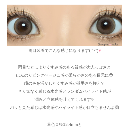
両目装着でこんな感じになります( ˘ ³˘)
♥
両目だと…よりくすみ感のある質感が大人っぽさと
ほんのりピンクベージュ感が柔らかさのある目元に😉
瞳の色を活かしたくすみ感が派手さを抑えて
さり気なく感じる水光感とランダムハイライト感が
潤みと立体感を叶えてくれます✨
パッと見た感じは水光感やハイライト感が目立ちませんよ🙆
着色直径13.4mmと