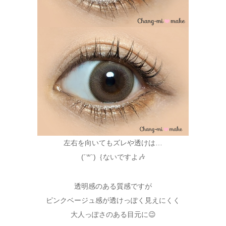
左右を向いてもズレや透けは…
(´꒳`)｛ないですよ🎶
透明感のある質感ですが
ピンクベージュ感が透けっぽく見えにくく
大人っぽさのある目元に😉