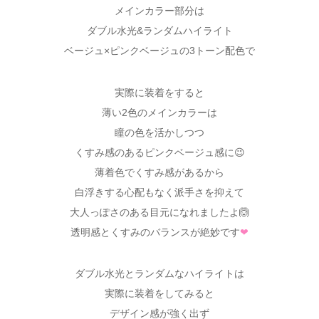
メインカラー部分は
ダブル水光&ランダムハイライト
ベージュ×ピンクベージュの3トーン配色で
実際に装着をすると
薄い2色のメインカラーは
瞳の色を活かしつつ
くすみ感のあるピンクベージュ感に😉
薄着色でくすみ感があるから
白浮きする心配もなく派手さを抑えて
大人っぽさのある目元になれましたよ🙆
透明感とくすみのバランスが絶妙です
❤
ダブル水光とランダムなハイライトは
実際に装着をしてみると
デザイン感が強く出ず