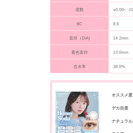
度数
±0.00~ -1
BC
8.6
直径（DIA)
14.2mm
着色直径
13.0mm
含水率
38.0%
オススメ度
デカ目度
ナチュラル