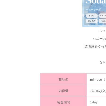
シュ
ハニーの
透明感をぐっ
をレ
商品名
mimuc
内容量
1箱10枚
装着期間
1day