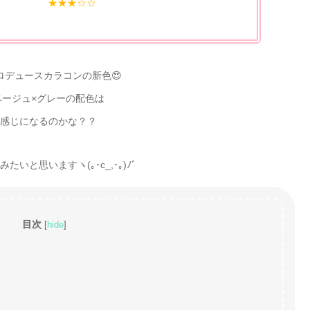
★★★☆☆
ロデュースカラコンの新色😍
ベージュ×グレーの配色は
感じになるのかな？？
いと思いますヽ(｡･c_,･｡)ﾉﾞ
目次
[
hide
]