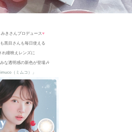
しみきさんプロデュース
♥
も黒目さんも毎日使える
され瞳映えレンズに
みな透明感の新色が登場🎶
imuco（ミムコ）」