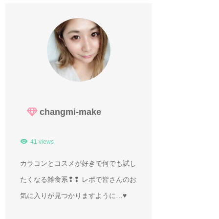
changmi-make
41 views
カラコンとコスメが好きで何でも試し
たくなる雑食系❢❢ レポで皆さんのお
気に入りが見つかりますように…♥