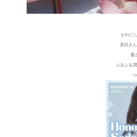
かわに
茶目さん
愛
ぷるぷる潤
「m