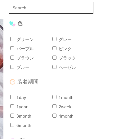
色
グリーン
グレー
パープル
ピンク
ブラウン
ブラック
ブルー
ヘーゼル
装着期間
1day
1month
1year
2week
3month
4month
6month