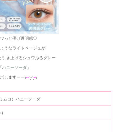
ワっと儚げ透明感♡
ようなライトベージュが
と引き上げるシュワぷるグレー
「ハニーソーダ」
ポしますーー꒰
⑅
°̩̩̥ᵕ°̩̩̥
⑅
꒱
o（ミムコ）ハニーソーダ
入り