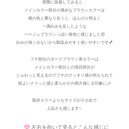
実際に装着してみると…
メインカラー部分の薄めなブラウンカラーは
瞳の色と重なり合うと、ほんのり明るく
一滴白みを足したような
ベージュブラウンっぽい発色に感じました😍
白みが強く出ないから馴染みやすく使いやすいです💕
フチ部分のダークブラウン系カラーは
メインカラー部分との境目部分が
じゅわっと見えるのでフチのクッキリ感が抑えられて
程よいクリっと感と柔らかさの両方感じる印象に🎶
既存カラーよりもサイズが小さめで
上品さも感じます✨
左右を向いて見るとこんな感じに