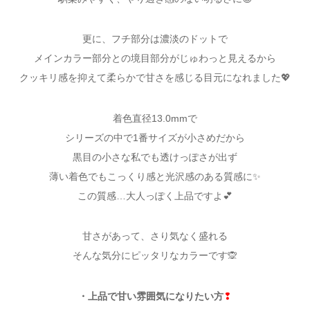
更に、フチ部分は濃淡のドットで
メインカラー部分との境目部分がじゅわっと見えるから
クッキリ感を抑えて柔らかで甘さを感じる目元になれました💖
着色直径13.0mmで
シリーズの中で1番サイズが小さめだから
黒目の小さな私でも透けっぽさが出ず
薄い着色でもこっくり感と光沢感のある質感に✨
この質感…大人っぽく上品ですよ💕
甘さがあって、さり気なく盛れる
そんな気分にピッタリなカラーです🙊
・上品で甘い雰囲気になりたい方
❢