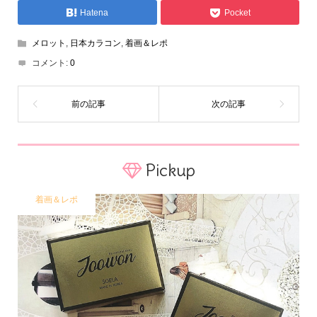
Hatena
Pocket
メロット
,
日本カラコン
,
着画＆レポ
コメント:
0
Pickup
着画＆レポ