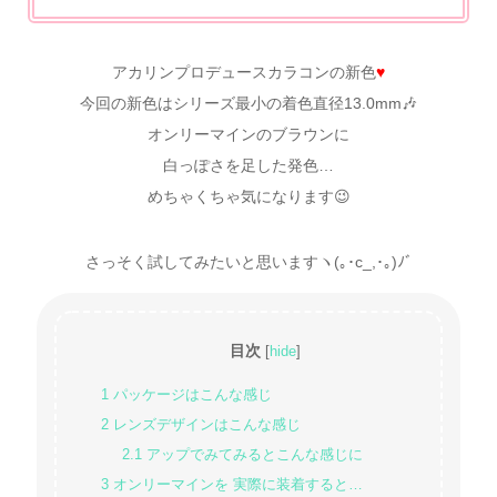
アカリンプロデュースカラコンの新色
♥
今回の新色はシリーズ最小の着色直径13.0mm🎶
オンリーマインのブラウンに
白っぽさを足した発色…
めちゃくちゃ気になります😉
さっそく試してみたいと思いますヽ(｡･c_,･｡)ﾉﾞ
目次
[
hide
]
1
パッケージはこんな感じ
2
レンズデザインはこんな感じ
2.1
アップでみてみるとこんな感じに
3
オンリーマインを 実際に装着すると…