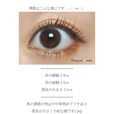
裸眼はこんな感じです…（：ω；）
—————————
目の横幅:2.8㎝
目の縦幅:1.5㎝
黒目の大きさ:1.1㎝
—————————
私の裸眼の色はやや茶色めでフチあり
黒目が小さく小粒な瞳です( pq)