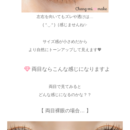
左右を向いてもズレや透けは…
( ᐢ. ̫ .ᐢ )｛感じませんね✨
サイズ感が小さめだから
より自然にトーンアップして見えます💖
両目ならこんな感じになりますよ
両目で見てみると
どんな感じになるのかな？？
【 両目裸眼の場合… 】