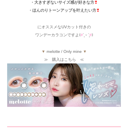
・大きすぎないサイズ感が好きな方
❢
・ほんのりトーンアップを叶えたい方
❢
にオススメなUVカット付きの
ワンデーカラコンですよ꒰
#
´͈ ᵕ `͈
#
꒱
▼
melotte / Only mine
▼
≫ 購入はこちら ≪