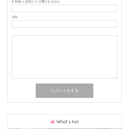
E-MAIL ( 必須 ) ※ 公開されません
URL
What`s hot
Home
Share
Search
Contact