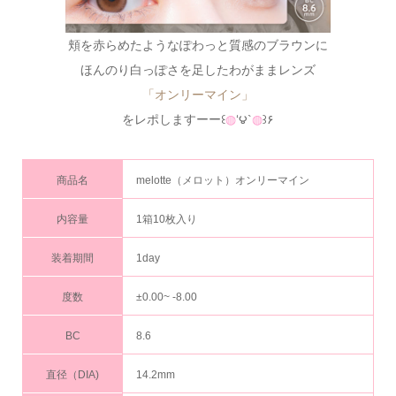
頬を赤らめたようなぽわっと質感のブラウンに
ほんのり白っぽさを足したわがままレンズ
「オンリーマイン」
をレポしますーー꒰
◍
‘౪`
◍
꒱۶
商品名
melotte（メロット）オンリーマイン
内容量
1箱10枚入り
装着期間
1day
度数
±0.00~ -8.00
BC
8.6
直径（DIA)
14.2mm