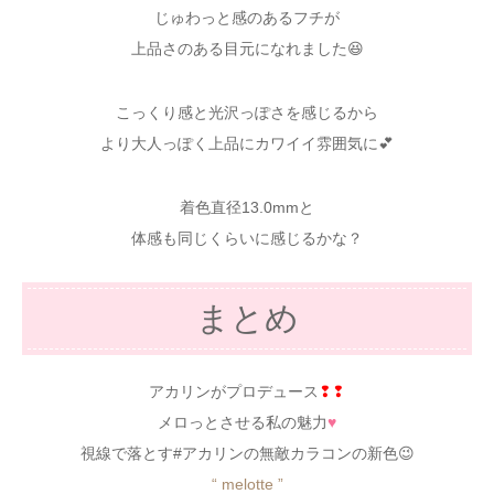
じゅわっと感のあるフチが
上品さのある目元になれました😆
こっくり感と光沢っぽさを感じるから
より大人っぽく上品にカワイイ雰囲気に💕
着色直径13.0mmと
体感も同じくらいに感じるかな？
まとめ
アカリンがプロデュース
❢❢
メロっとさせる私の魅力
♥
視線で落とす#アカリンの無敵カラコンの新色😉
“ melotte ”