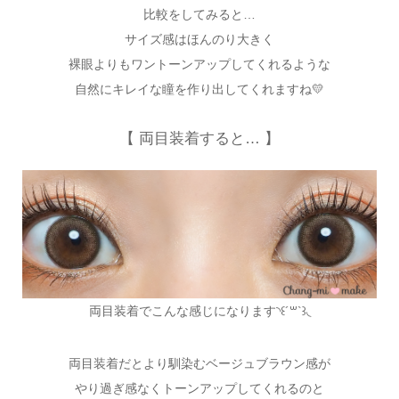
比較をしてみると…
サイズ感はほんのり大きく
裸眼よりもワントーンアップしてくれるような
自然にキレイな瞳を作り出してくれますね💛
【 両目装着すると… 】
両目装着でこんな感じになります◝꒰´꒳`꒱◟
両目装着だとより馴染むベージュブラウン感が
やり過ぎ感なくトーンアップしてくれるのと