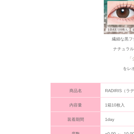
繊細な黒フ
ナチュラル
「
をレ
商品名
RADIRIS（
内容量
1箱10枚入
装着期間
1day
度数
±0.00 ～ -10.0