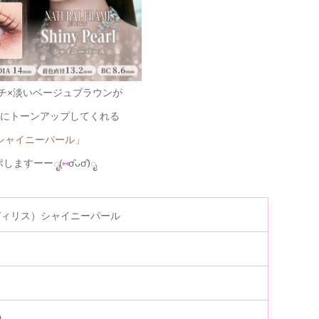
チ×淡いベージュブラウンが
にトーンアップしてくれる
シャイニーパール」
ポしますーーೖ(
⑅
σ̑ᴗσ̑)ೖ
ラディリス）シャイニーパール
0