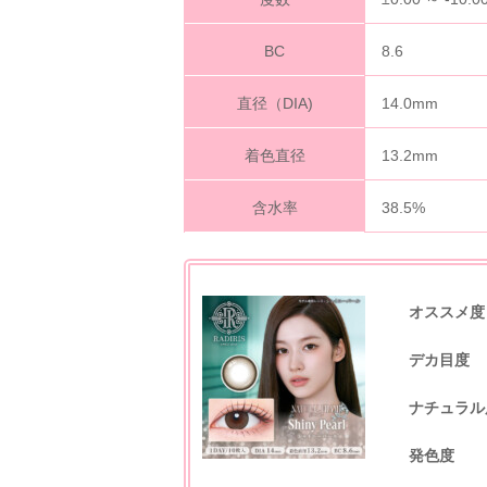
BC
8.6
直径（DIA)
14.0mm
着色直径
13.2mm
含水率
38.5%
オススメ度
デカ目度
ナチュラル
発色度