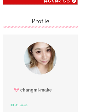
Profile
changmi-make
41 views