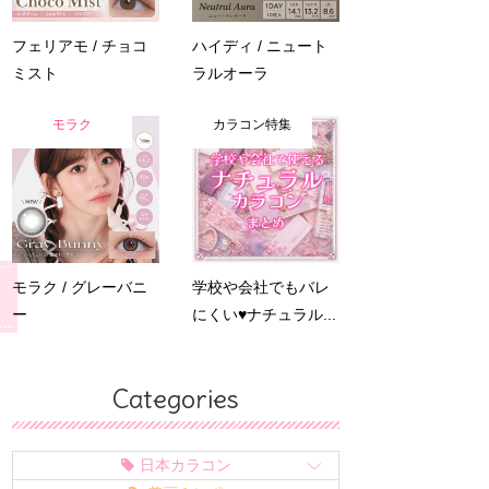
フェリアモ / チョコ
ハイディ / ニュート
ミスト
ラルオーラ
モラク
カラコン特集
モラク / グレーバニ
学校や会社でもバレ
ー
にくい♥ナチュラル...
Categories
日本カラコン