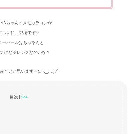
SANAちゃんイメモカラコンが
についに…登場です✨
ニーパールはちゅるんと
気になるレンズなのかな？
いと思いますヽ(｡･c_,･｡)ﾉﾞ
目次
[
hide
]