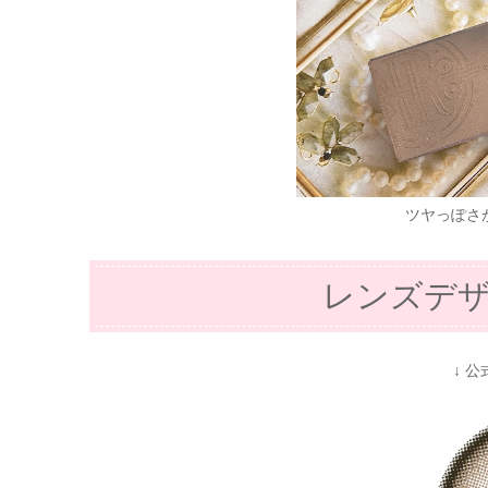
ツヤっぽさ
レンズデ
↓ 