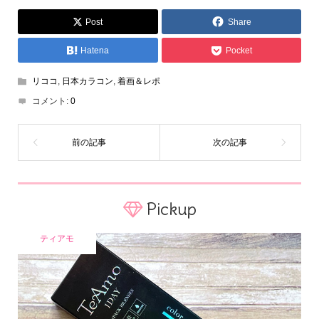
Post
Share
Hatena
Pocket
リココ
,
日本カラコン
,
着画＆レポ
コメント:
0
Pickup
ティアモ