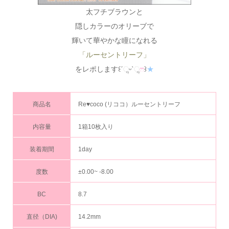
太フチブラウンと
隠しカラーのオリーブで
輝いて華やかな瞳になれる
「ルーセントリーフ」
をレポします꒰ˊૢᵕˋૢ
ෆ
꒱
★
商品名
Re♥coco (リココ）ルーセントリーフ
内容量
1箱10枚入り
装着期間
1day
度数
±0.00~ -8.00
BC
8.7
直径（DIA)
14.2mm