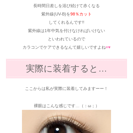
長時間日差しを浴び続けて赤くなる
紫外線(UV-B)を
98％カット
してくれるんです!!
紫外線は1年中気を付けなければいけない
といわれているので
カラコンでケアできるなんて嬉しいですよね
♥
♥
実際に装着すると…
ここからは私が実際に装着してみますーー！
裸眼はこんな感じです…（：ω；）