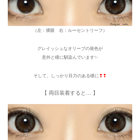
（左：裸眼 右：ルーセントリーフ）
グレイッシュなオリーブの発色が
意外と瞳に馴染んでいます✨
そして、しっかり目力のある瞳に
❢❢
【 両目装着すると… 】