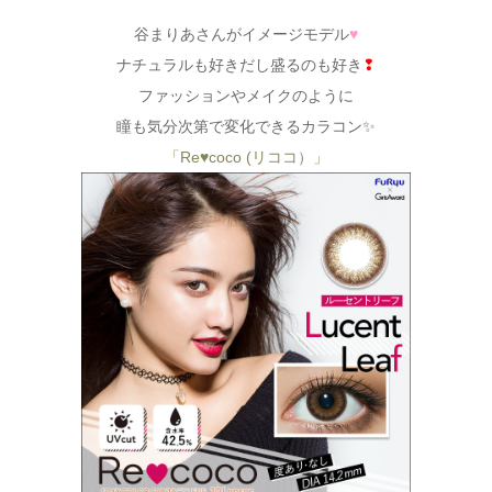
谷まりあさんがイメージモデル
♥
ナチュラルも好きだし盛るのも好き
❢
ファッションやメイクのように
瞳も気分次第で変化できるカラコン✨
「Re♥coco (リココ）」