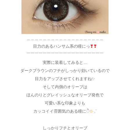
＿＿＿＿＿＿＿＿＿＿＿＿＿＿＿＿＿＿＿
目力のあるハンサム系の瞳にっ
❣❣
￣￣￣￣￣￣￣￣￣￣￣￣￣￣￣￣￣￣￣
実際に装着してみると…
ダークブラウンのフチがしっかり効いているので
目力をアップさせてくれますね✨
そして内側のオリーブは
ほんのりとグレイッシュなオリーブ発色で
可愛い系な印象よりも
カッコイイ雰囲気のある瞳にੈ
✩
‧
₊
˚
しっかりフチとオリーブ