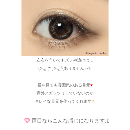
左右を向いてもズレや透けは…
(੭ु ´͈꒳`͈)੭ु⁾⁾{ありませんっ✨
横を見ても雰囲気のある目元
♥
意外とガッツリしていないのが
キレイな目元を作ってくれます
✧
両目ならこんな感じになりますよ