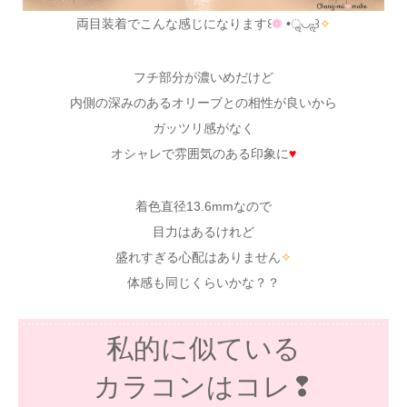
両目装着でこんな感じになります꒰
❁
•ॢ◡-ॢ꒱
✧
フチ部分が濃いめだけど
内側の深みのあるオリーブとの相性が良いから
ガッツリ感がなく
オシャレで雰囲気のある印象に
♥
着色直径13.6mmなので
目力はあるけれど
盛れすぎる心配はありません
✧
体感も同じくらいかな？？
私的に似ている
カラコンはコレ❢