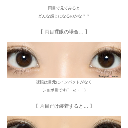
両目で見てみると
どんな感じになるのかな？？
【 両目裸眼の場合… 】
裸眼は目元にインパクトがなく
ショボ目です(´・ω・｀)
【 片目だけ装着すると… 】