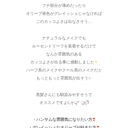
フチ部分が薄めだったり
オリーブ発色がグレイッシュじゃなければ
このカッコよさは出なさそう…
ナチュラルなメイクでも
ルーセントリーフを装着するだけで
なんか雰囲気のある
カッコよさが出る事に感動しました
✧
ハーフ系のメイクやクール系のメイクだと
もっともっと雰囲気が出そう✨
黒髪さんにも馴染みやすそうで
オススメですよ꒰
⁎
ᵉ̷͈ ॣ꒵ ॢᵉ̷͈
⁎
꒱໊
・ハンサムな雰囲気になりたい方
❢
・グレイッシュなオリーブが好きな方
❢