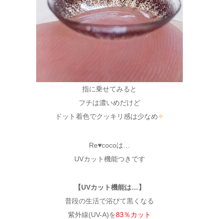
指に乗せてみると
フチは濃いめだけど
ドット着色でクッキリ感は少なめ
✧
Re♥cocoは…
UVカット機能つきです
【UVカット機能は…】
普段の生活で浴びて黒くなる
紫外線(UV-A)を
83％カット