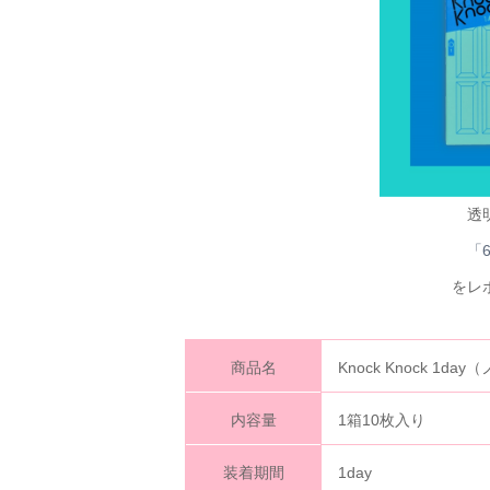
透
「
をレ
商品名
Knock Knock 1
内容量
1箱10枚入り
装着期間
1day