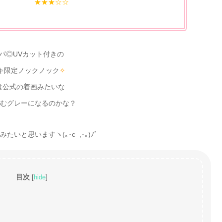
★★★☆☆
パ◎UVカット付きの
キ限定ノックノック
✧
1は公式の着画みたいな
むグレーになるのかな？
いと思いますヽ(｡･c_,･｡)ﾉﾞ
目次
[
hide
]