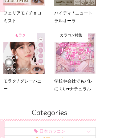
フェリアモ / チョコ
ハイディ / ニュート
ミスト
ラルオーラ
モラク
カラコン特集
モラク / グレーバニ
学校や会社でもバレ
ー
にくい♥ナチュラル...
Categories
日本カラコン