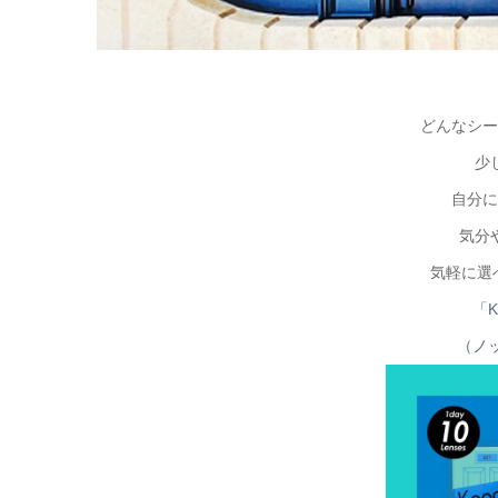
どんなシー
少
自分に
気分
気軽に選
「K
（ノ