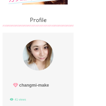
Profile
changmi-make
41 views