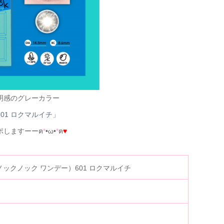
明感のグレーカラー
601 ロクマルイチ」
ポしますーーฅ
*
•ω•
*
ฅ
♥
day（ノックノック ワンデー）601 ロクマルイチ