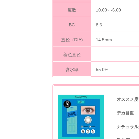
度数
±0.00~ -6.00
BC
8.6
直径（DIA)
14.5mm
着色直径
含水率
55.0%
オススメ度
デカ目度
ナチュラル