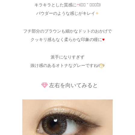
キラキラとした質感に
ෆ⃛
꒰❛⃘ ˇ ❜⃘⃘๑̀꒱
パウダーのような感じがキレイ
✧
フチ部分のブラウンも細かなドットのおかげで
クッキリ感もなく柔らかな印象の瞳に
♥
派手になりすぎず
抜け感のあるオトナなグレーですね୧
⍢⃝
୨
左右を向いてみると