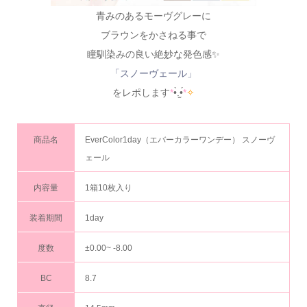
青みのあるモーヴグレーに
ブラウンをかさねる事で
瞳馴染みの良い絶妙な発色感✨
「スノーヴェール」
をレポします
*
•̀.̫•́
*
✧
商品名
EverColor1day（エバーカラーワンデー） スノーヴ
ェール
内容量
1箱10枚入り
装着期間
1day
度数
±0.00~ -8.00
BC
8.7