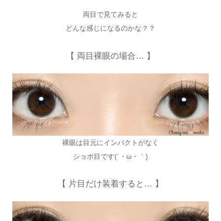
両目で見てみると
どんな感じになるのかな？？
【 両目裸眼の場合… 】
裸眼は目元にインパクトがなく
ショボ目です(´・ω・｀)
【 片目だけ装着すると… 】