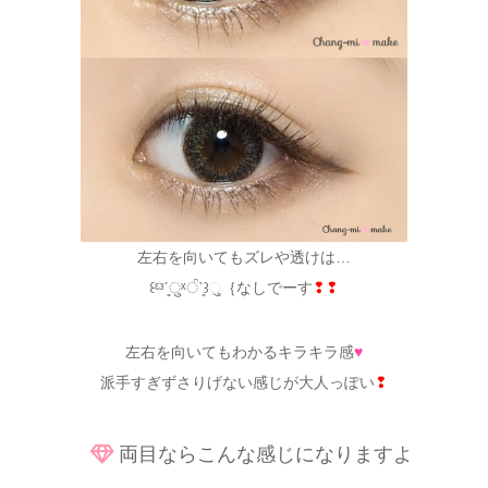
左右を向いてもズレや透けは…
꒰ᵋᵌˊ͈ुˣੰˋ͈꒱ુ｛なしでーす
❢❢
左右を向いてもわかるキラキラ感
♥
派手すぎずさりげない感じが大人っぽい
❢
両目ならこんな感じになりますよ