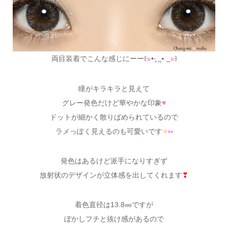
両目装着でこんな感じにーー꒰
๑
•‧̮ૣ•ૣ
๑
꒱
瞳がキラキラと見えて
グレー発色だけど華やかな印象
♥
ドットが細かく散りばめられているので
ラメっぽく見えるのも可愛いです
✧
⑅
発色はあるけど派手になりすぎず
放射状のデザインが立体感を出してくれます
❣
着色直径は13.8㎜ですが
ぼかしフチと抜け感があるので