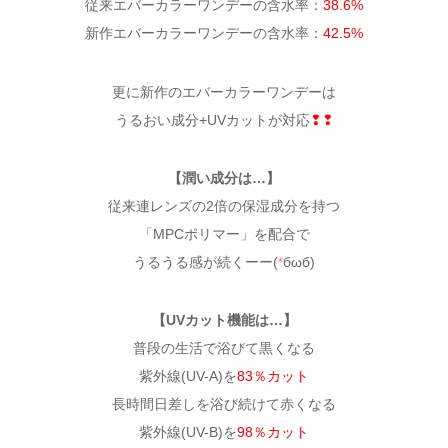
従来エバーカラーワンデーの含水率：
38.6%
新作エバーカラーワンデーの含水率：
42.5%
更に新作のエバーカラーワンデーは
うるおい成分+UVカットが対応
❢❢
【潤い成分は…】
従来連レンズの2倍の保湿成分を持つ
「MPCポリマー」を配合で
うるうる感が続くーー(
*
бωб)
【UVカット機能は…】
普段の生活で浴びて黒くなる
紫外線(UV-A)を
83％カット
長時間日差しを浴び続けて赤くなる
紫外線(UV-B)を
98％カット