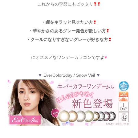
これからの季節にもピッタリ
❣❣
・瞳をキラッと見せたい方
❢
・華やかさのあるグレー発色が欲しい方
❢
・クールになりすぎないグレーが好きな方
❢
にオススメなワンデーカラコンです
よ
♥
▼
EverColor1day / Snow Veil
▼