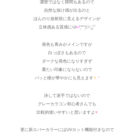
濃密ではなく隙間もあるので
自然な抜け感が出るのと
ほんのり放射状に見えるデザインが
立体感ある質感にପ꒰
⑅
°͈꒳°͈꒱੭ु⁾⁾
発色も青みがメインですが
白っぽさもあるので
ダークな発色になりすぎず
重たい印象にならないので
パッと瞳が華やかにも見えます
✧
.
*
決して派手ではないので
グレーカラコン初心者さんでも
比較的使いやすいと思いますよ
♥
更に新エバーカラーにはUVカット機能付きなので