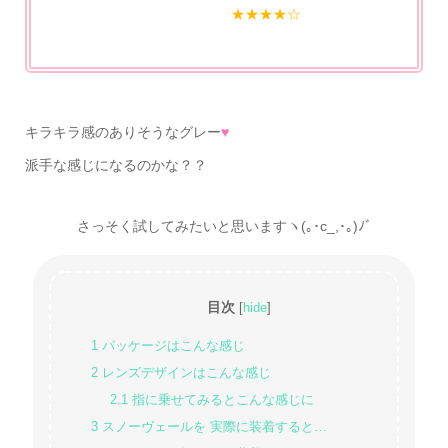
★★★★☆
キラキラ感のありそうなグレー
♥
派手な感じになるのかな？？
さっそく試してみたいと思いますヽ(｡･c_,･｡)ﾉﾞ
目次
[
hide
]
1
パッケージはこんな感じ
2
レンズデザインはこんな感じ
2.1
指に乗せてみるとこんな感じに
3
スノーヴェールを 実際に装着すると…