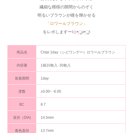
繊細な模様の隙間からのぞく
明るいブラウンが瞳を輝かせる
「ロワールブラウン」
をレポしますー꒰
◍
•̤ु௰•̤ु꒱
商品名
Chipi 1day（シピワンデー）ロワールブラウン
内容量
1箱10枚入･30枚入
装着期間
1day
度数
±0.00~ -6.00
BC
8.7
直径（DIA)
14.5mm
着色直径
13.7mm