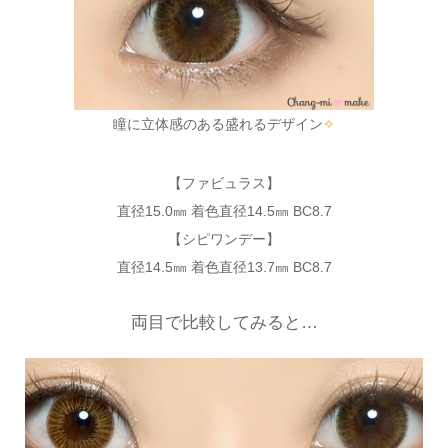
瞳に立体感のある盛れるデザイン
✧
【ファビュラス】
直径15.0㎜ 着色直径14.5㎜ BC8.7
【シピワンデー】
直径14.5㎜ 着色直径13.7㎜ BC8.7
両目で比較してみると…