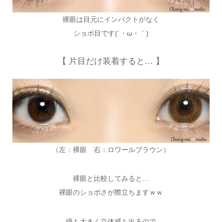
裸眼は目元にインパクトがなく
ショボ目です(´・ω・｀)
【 片目だけ装着すると… 】
（左：裸眼 右：ロワールブラウン）
裸眼と比較してみると…
裸眼のショボさが際立ちますｗｗ
瞳も大きく立体感も出るので