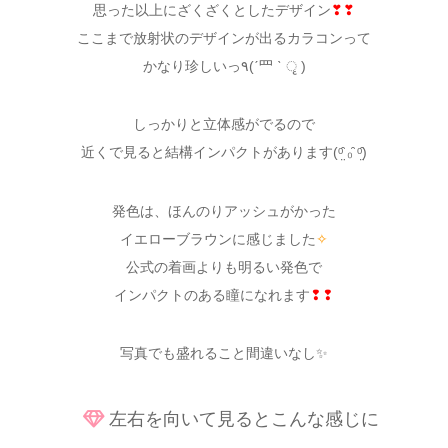
思った以上にざくざくとしたデザイン
❣❣
ここまで放射状のデザインが出るカラコンって
かなり珍しいっ٩(ˊ⺫ ˋ ृ )
しっかりと立体感がでるので
近くで見ると結構インパクトがあります(ᵒ̤̑ ₀̑ ᵒ̤̑)
発色は、ほんのりアッシュがかった
イエローブラウンに感じました
✧
公式の着画よりも明るい発色で
インパクトのある瞳になれます
❢❢
写真でも盛れること間違いなし✨
左右を向いて見るとこんな感じに