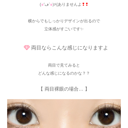
(
๑
′ڡ‵
๑
)۶{ありませんよ
❢❢
横からでもしっかりデザインが出るので
立体感がすごいです✨
両目ならこんな感じになりますよ
両目で見てみると
どんな感じになるのかな？？
【 両目裸眼の場合… 】