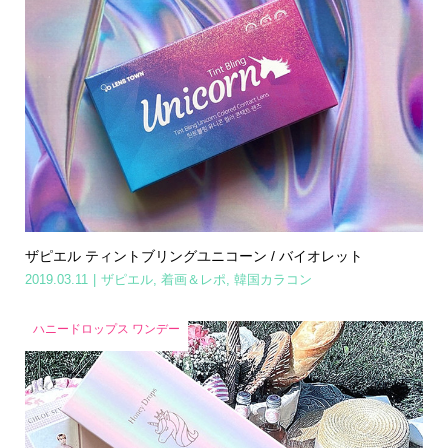
ザピエル ティントブリングユニコーン / バイオレット
2019.03.11
ザピエル
,
着画＆レポ
,
韓国カラコン
ハニードロップス ワンデー
Home
Share
Search
Contact