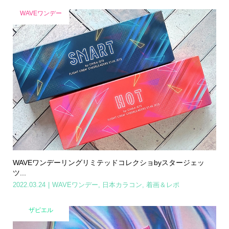
WAVEワンデー
WAVEワンデーリングリミテッドコレクショbyスタージェッ
ツ...
2022.03.24
WAVEワンデー
,
日本カラコン
,
着画＆レポ
ザピエル