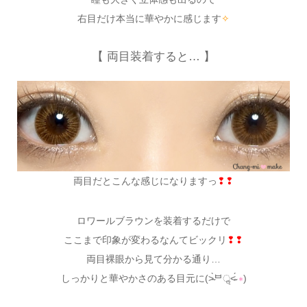
右目だけ本当に華やかに感じます
✧
【 両目装着すると… 】
両目だとこんな感じになりますっ
❢❢
ロワールブラウンを装着するだけで
ここまで印象が変わるなんてビックリ
❢❢
両目裸眼から見て分かる通り…
しっかりと華やかさのある目元に(˃̴̀ᄇॢ˂̴́
∗
)