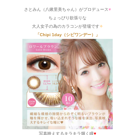
さとみん（八鍬里美ちゃん）がプロデュース
♥
ちょっぴり欲張りな
大人女子の為のカラコンが登場です
✧
「Chipi 1day（シピワンデー）」
写真映えするキラキラ輝く瞳
♥