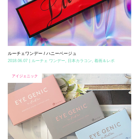
ルーチェワンデー / ハニーベージュ
2018.06.07
ルーチェ ワンデー
,
日本カラコン
,
着画＆レポ
アイジェニック
Home
Share
Search
Contact