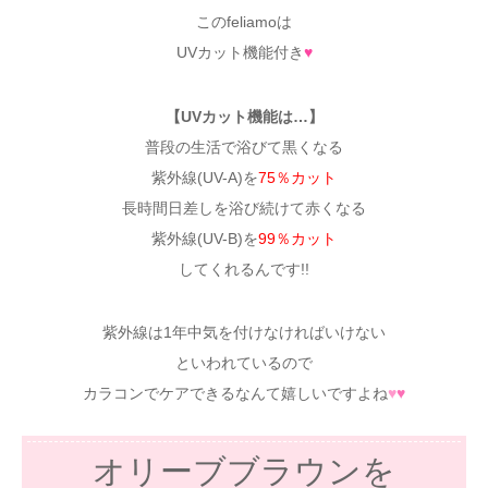
このfeliamoは
UVカット機能付き
♥
【UVカット機能は…】
普段の生活で浴びて黒くなる
紫外線(UV-A)を
75％カット
長時間日差しを浴び続けて赤くなる
紫外線(UV-B)を
99％カット
してくれるんです!!
紫外線は1年中気を付けなければいけない
といわれているので
カラコンでケアできるなんて嬉しいですよね
♥
♥
オリーブブラウンを