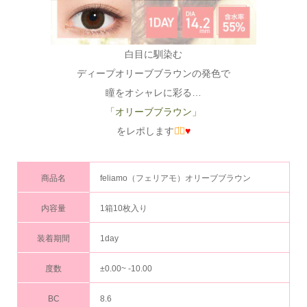
白目に馴染む
ディープオリーブブラウンの発色で
瞳をオシャレに彩る…
「オリーブブラウン」
をレポします
◡̈⃝
♥
商品名
feliamo（フェリアモ）オリーブブラウン
内容量
1箱10枚入り
装着期間
1day
度数
±0.00~ -10.00
BC
8.6