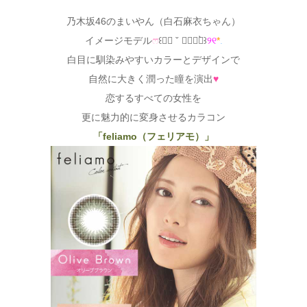
乃木坂46のまいやん（白石麻衣ちゃん）
イメージモデル
ෆ⃛
꒰❛⃘ ˇ ❜⃘⃘๑̀꒱
୨୧
*
.
白目に馴染みやすいカラーとデザインで
自然に大きく潤った瞳を演出
♥
恋するすべての女性を
更に魅力的に変身させるカラコン
「feliamo（フェリアモ）」