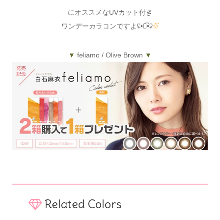
にオススメなUVカット付き
ワンデーカラコンですよʢ•ꇵ͡•ʡ
✩⃛
▼
feliamo / Olive Brown
▼
Related Colors