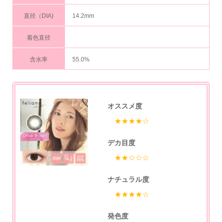
直径（DIA)
14.2mm
着色直径
含水率
55.0%
オススメ度
★★★★☆
デカ目度
★★☆☆☆
ナチュラル度
★★★★☆
発色度