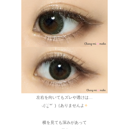
左右を向いてもズレや透けは…
⸜(ू˙꒳˙ )｛ありませんよ
✧
横を見ても深みがあって