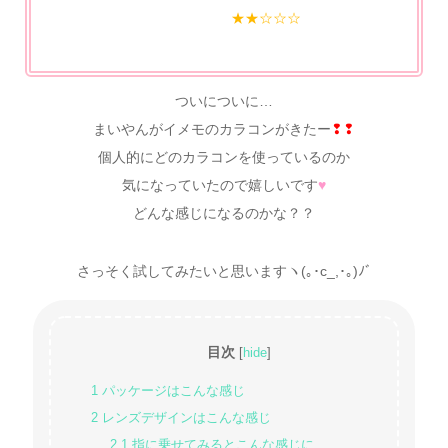
★★☆☆☆
ついについに…
まいやんがイメモのカラコンがきたー
❢❢
個人的にどのカラコンを使っているのか
気になっていたので嬉しいです
♥
どんな感じになるのかな？？
さっそく試してみたいと思いますヽ(｡･c_,･｡)ﾉﾞ
目次
[
hide
]
1
パッケージはこんな感じ
2
レンズデザインはこんな感じ
2.1
指に乗せてみるとこんな感じに