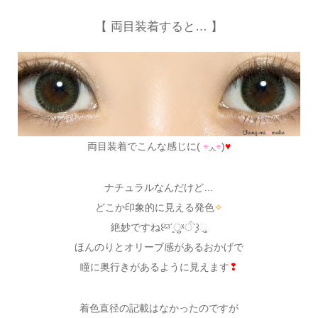
【 両目装着すると… 】
両目装着でこんな感じに(
⌯
◞◟
⌯
)
♥
ナチュラルなんだけど…
どこか印象的に見える発色
✧
絶妙ですね꒰ᵋᵌˊ͈ुˣੰˋ͈꒱ુ
ほんのりとオリーブ感があるおかげで
瞳に奥行きがあるように見えます
❢
着色直径の記載はなかったのですが