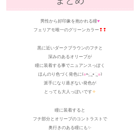
まとめ
男性から好印象を抱かれる瞳
♥
フェリアモ唯一のグリーンカラー
❢❢
黒に近いダークブラウンのフチと
深みのあるオリーブが
瞳に装着する事でニュアンスっぽく
ほんのり色づく発色に꒰
๑
•‧̮ૣ•ૣ
๑
꒱
派手になり過ぎない発色が
とっても大人っぽいです
✧
瞳に装着すると
フチ部分とオリーブのコントラストで
奥行きのある瞳にも✨