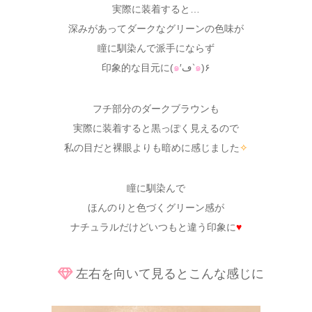
実際に装着すると…
深みがあってダークなグリーンの色味が
瞳に馴染んで派手にならず
印象的な目元に(
๑
′ڡ‵
๑
)۶
フチ部分のダークブラウンも
実際に装着すると黒っぽく見えるので
私の目だと裸眼よりも暗めに感じました
✧
瞳に馴染んで
ほんのりと色づくグリーン感が
ナチュラルだけどいつもと違う印象に
♥
左右を向いて見るとこんな感じに