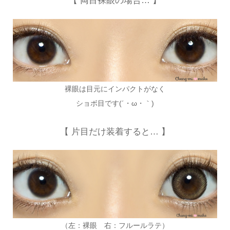
【 両目裸眼の場合… 】
裸眼は目元にインパクトがなく
ショボ目です(´・ω・｀)
【 片目だけ装着すると… 】
（左：裸眼 右：フルールラテ）