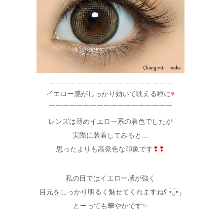
＿＿＿＿＿＿＿＿＿＿＿＿＿＿＿＿＿＿
イエロー感がしっかり効いて映える瞳に
♥
￣￣￣￣￣￣￣￣￣￣￣￣￣￣￣￣￣￣
レンズは薄めイエロー系の着色でしたが
実際に装着してみると…
思ったよりも高発色な印象です
❢❢
私の目ではイエロー感が強く
目元をしっかり明るく魅せてくれますねʕ •́؈•̀ ₎
とーっても華やかです✨