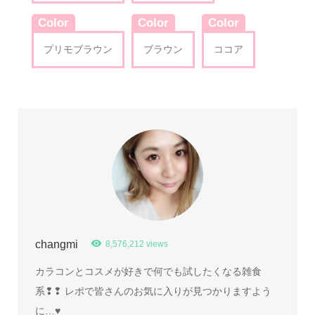
Color
Color
Color
プリモブラウン
ブラウン
ココア
changmi
8,576,212 views
カラコンとコスメが好きで何でも試したくなる雑食
系❢❢ レポで皆さんのお気に入りが見つかりますよう
に…♥