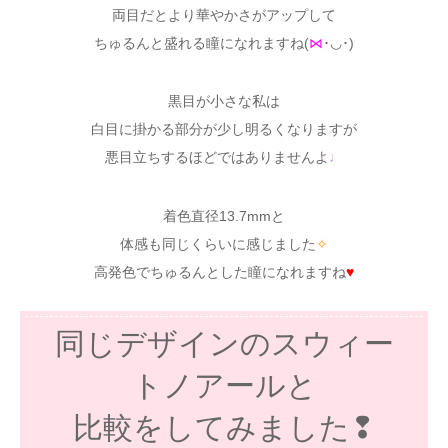
両目だとより華やかさがアップして
ちゅるんと盛れる瞳になれますね(
⋈
･◡･)
黒目が小さな私は
白目に掛かる部分が少し明るくなりますが
悪目立ちするほどではありませんよ
♩
着色直径13.7mmと
体感も同じくらいに感じました
✧
高発色でちゅるんとした瞳になれますね
♥
同じデザインのスウィー
トノアールと
比較をしてみました❢