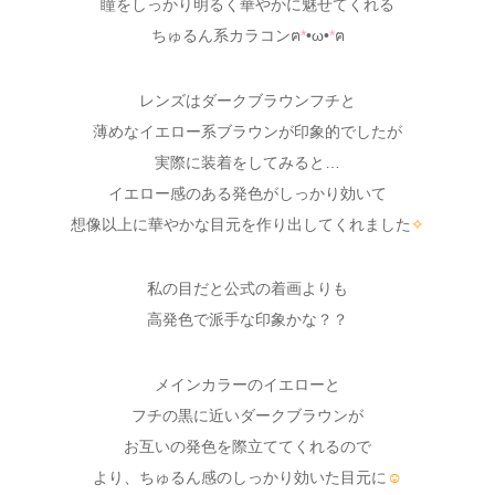
瞳をしっかり明るく華やかに魅せてくれる
ちゅるん系カラコンฅ
*
•ω•
*
ฅ
レンズはダークブラウンフチと
薄めなイエロー系ブラウンが印象的でしたが
実際に装着をしてみると…
イエロー感のある発色がしっかり効いて
想像以上に華やかな目元を作り出してくれました
✧
私の目だと公式の着画よりも
高発色で派手な印象かな？？
メインカラーのイエローと
フチの黒に近いダークブラウンが
お互いの発色を際立ててくれるので
より、ちゅるん感のしっかり効いた目元に
☺