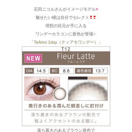
石田ニコルさんがイメージモデル
♥
魅せたい瞳は自分でセレクト
❣❣
理想の目元が手に入る
ワンデーカラコンに新色が登場✨
「TeAmo 1day（ティアモワンデー）」
落ち着きのあるブラウン発色で