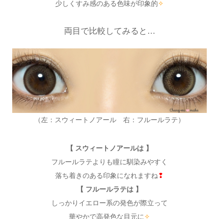
少しくすみ感のある色味が印象的
✧
両目で比較してみると…
（左：スウィートノアール 右：フルールラテ）
【 スウィートノアールは 】
フルールラテよりも瞳に馴染みやすく
落ち着きのある印象になれますね
❢
【 フルールラテは 】
しっかりイエロー系の発色が際立って
華やかで高発色な目元に
✧