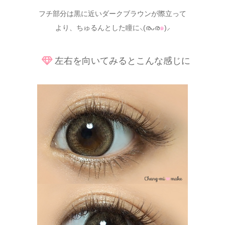
フチ部分は黒に近いダークブラウンが際立って
より、ちゅるんとした瞳に⸜(രᴗര
๑
)⸝
左右を向いてみるとこんな感じに