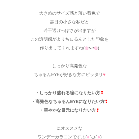
大きめのサイズ感と薄い着色で
黒目の小さな私だと
若干透けっぽさが出ますが
この透明感がよりちゅるんとした印象を
作り出してくれますね(
◍
•ᴗ•
◍
)
しっかり高発色な
ちゅるんEYEが好きな方にピッタリ
♥
・しっかり盛れる瞳になりたい方
❢
・高発色なちゅるんEYEになりたい方
❢
・華やかな目元になりたい方
❢
にオススメな
ワンデーカラコンですよ(
๑
´ڡ`
๑
)