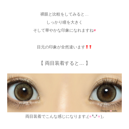
裸眼と比較をしてみると…
しっかり瞳を大きく
そして華やかな印象になれますね
♥
目元の印象が全然違います
❢❢
【 両目装着すると… 】
両目装着でこんな感じになります◟(
∗
❛ัᴗ❛ั
∗
)◞