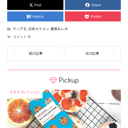
Post
Share
Hatena
Pocket
ティアモ
,
日本カラコン
,
着画＆レポ
コメント:
0
Pickup
エヌズコレクション