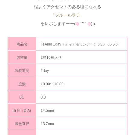
程よくアクセントのある瞳になれる
「フルールラテ」
をレポしますーー(
◍
´꒳`
◍
)b
商品名
TeAmo 1day（ティアモワンデー）フルールラテ
内容量
1箱10枚入り
装着期間
1day
度数
±0.00~ -10.00
BC
8.8
直径（DIA)
14.5mm
着色直径
13.7mm