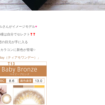
ルさんがイメージモデル
♥
い瞳は自分でセレクト
❣❣
想の目元が手に入る
ーカラコンに新色が登場✨
 1day（ティアモワンデー）」