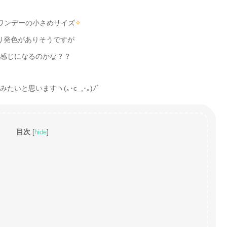
ワンデーの小さめサイズ
✧
り発色がありそうですが
感じになるのかな？？
いと思いますヽ(｡･c_,･｡)ﾉﾞ
目次
[
hide
]