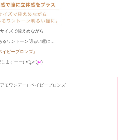
サイズで控えめながら
あるワントーン明るい瞳に…
ベイビーブロンズ」
しますーー( •ॢᴗ•ॢ
⋈
)
（ティアモワンデー）ベイビーブロンズ