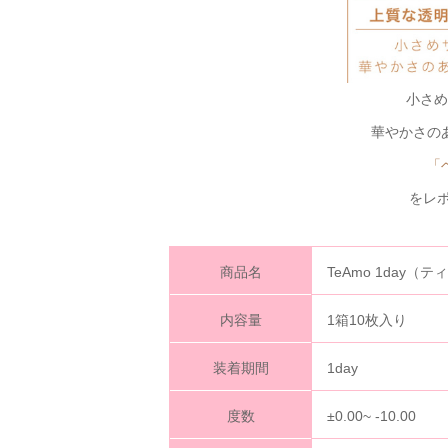
小さめ
華やかさの
「
をレポ
商品名
TeAmo 1day
内容量
1箱10枚入り
装着期間
1day
度数
±0.00~ -10.00