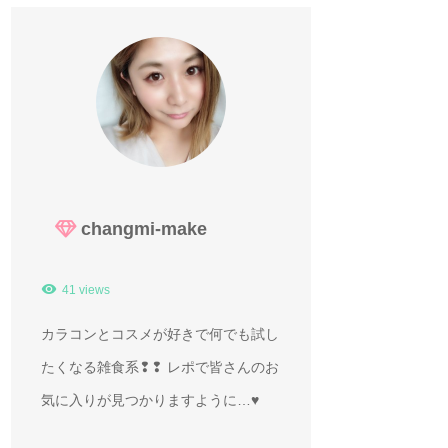
changmi-make
41 views
カラコンとコスメが好きで何でも試し
たくなる雑食系❢❢ レポで皆さんのお
気に入りが見つかりますように…♥