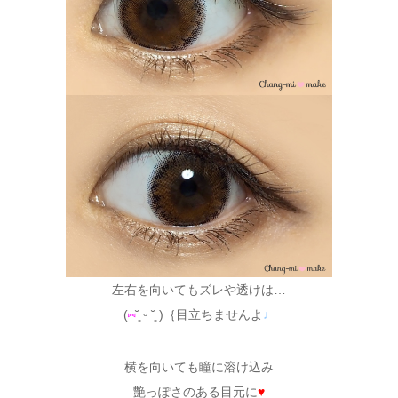
左右を向いてもズレや透けは…
(
⑅
˘͈ ᵕ ˘͈ )｛目立ちませんよ
♩
横を向いても瞳に溶け込み
艶っぽさのある目元に
♥