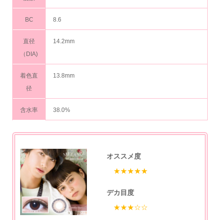
BC
8.6
直径
14.2mm
（DIA)
着色直
13.8mm
径
含水率
38.0%
オススメ度
★★★★★
デカ目度
★★★☆☆