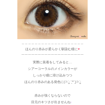
＿＿＿＿＿＿＿＿＿＿＿＿＿＿＿＿＿＿＿
ほんのり赤みが柔らかく馴染む瞳に
♥
￣￣￣￣￣￣￣￣￣￣￣￣￣￣￣￣￣￣￣
実際に装着をしてみると…
シアーコーラルのメインカラーが
しっかり瞳に溶け込みつつ
ほんのり赤みのある発色に(੭ु ´͈꒳`͈)੭ु
赤みが強くならないので
目元のキツさが出ませんね
♩