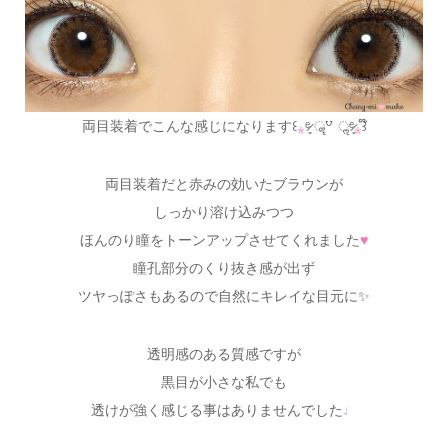
両目装着でこんな感じになります꒰
⁎
ᵉ̷͈ ॣ꒵ ॢᵉ̷͈
⁎
꒱໊
両目装着だと赤みの効いたブラウンが
しっかり溶け込みつつ
ほんのり瞳をトーンアップさせてくれました
♥
瞳孔部分のくり抜き感が出ず
ツヤっぽさもあるので自然にキレイな目元に✨
透明感のある質感ですが
黒目が小さな私でも
透けが強く感じる事はありませんでした
♩