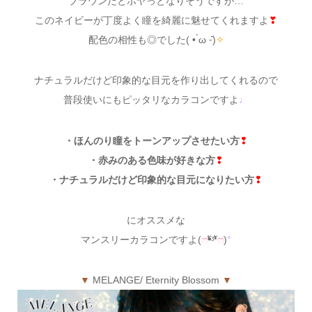
ブラウンだとボヤっとなりそうですが…
このネイビーが丁度よく瞳を綺麗に魅せてくれますよ
❣
配色の相性も◎でした( • ̀ω ⁃᷄)
✧
ナチュラルだけど印象的な目元を作り出してくれるので
普段使いにもピッタリなカラコンですよ
♩
・ほんのり瞳をトーンアップさせたい方
❢
・赤みのある色味が好きな方
❢
・ナチュラルだけど印象的な目元になりたい方
❢
にオススメな
マンスリーカラコンですよ(
ෆ
❛ัᵌ❛ั
ෆ
)
°
▼
MELANGE/ Eternity Blossom
▼