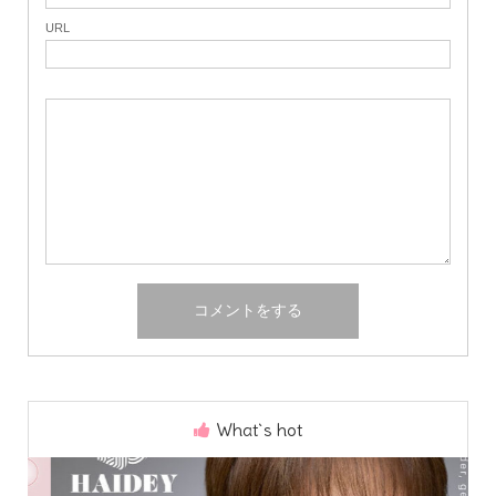
URL
What`s hot
Home
Share
Search
Contact