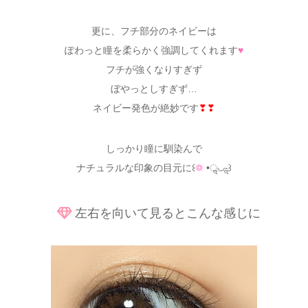
更に、フチ部分のネイビーは
ぽわっと瞳を柔らかく強調してくれます
♥
フチが強くなりすぎず
ぼやっとしすぎず…
ネイビー発色が絶妙です
❣❣
しっかり瞳に馴染んで
ナチュラルな印象の目元に꒰
❁
•ॢ◡-ॢ꒱
左右を向いて見るとこんな感じに