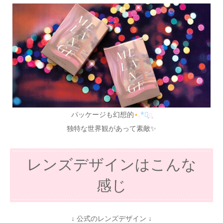
パッケージも幻想的
⋆
.
*⃝̥
◌̥
独特な世界観があって素敵✨
レンズデザインはこんな
感じ
↓ 公式のレンズデザイン ↓