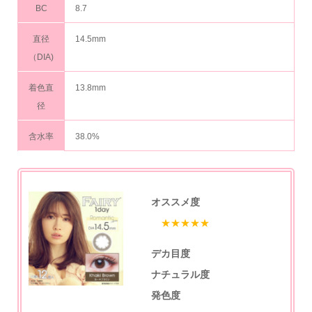
BC
8.7
直径
14.5mm
（DIA)
着色直
13.8mm
径
含水率
38.0%
オススメ度
★★★★★
デカ目度
ナチュラル度
発色度