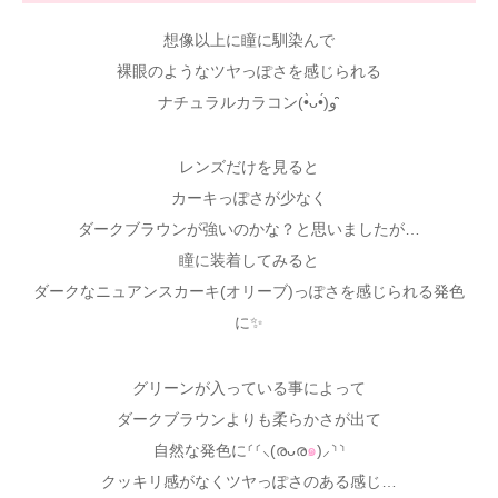
想像以上に瞳に馴染んで
裸眼のようなツヤっぽさを感じられる
ナチュラルカラコン(•̀ᴗ•́)و ̑̑
レンズだけを見ると
カーキっぽさが少なく
ダークブラウンが強いのかな？と思いましたが…
瞳に装着してみると
ダークなニュアンスカーキ(オリーブ)っぽさを感じられる発色
に✨
グリーンが入っている事によって
ダークブラウンよりも柔らかさが出て
自然な発色に⸂⸂⸜(രᴗര
๑
)⸝⸃⸃
クッキリ感がなくツヤっぽさのある感じ…