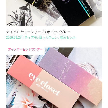
ティアモ ヤミーシリーズ / ホイップグレー
2019.09.27
ティアモ
,
日本カラコン
,
着画＆レポ
アイクローゼットワンデー