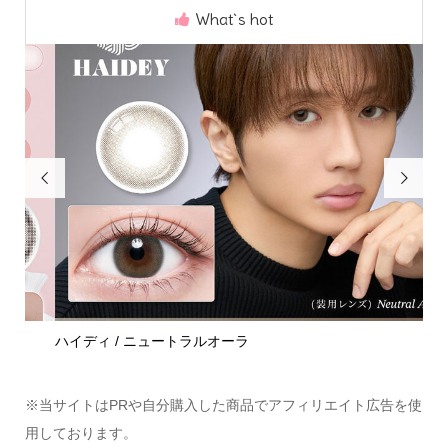
What`s hot


ハイディ / ニュートラルオーラ
モラ
※当サイトはPRや自分購入した商品でアフィリエイト広告を使
Home
Share
Search
Contact
用しております。