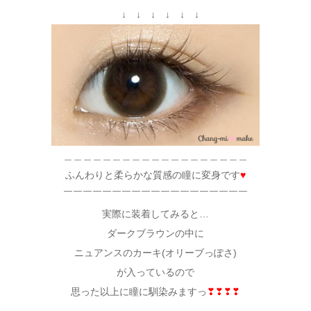
↓ ↓ ↓ ↓ ↓ ↓
＿＿＿＿＿＿＿＿＿＿＿＿＿＿＿＿＿＿＿
ふんわりと柔らかな質感の瞳に変身です
♥
￣￣￣￣￣￣￣￣￣￣￣￣￣￣￣￣￣￣￣
実際に装着してみると…
ダークブラウンの中に
ニュアンスのカーキ(オリーブっぽさ)
が入っているので
思った以上に瞳に馴染みますっ
❣❣❣❣