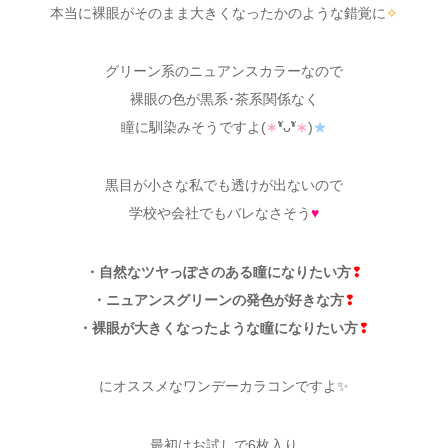
本当に裸眼がそのまま大きくなったかのような錯覚に
✧
グリーン系のニュアンスカラーなので
裸眼の色が黒系･茶系関係なく
瞳に馴染みそうですよ(
∗
❛ัᴗ❛ั
∗
)
★
黒目が小さな私でも透けが出ないので
学校や会社でもバレなさそう
♥
・自然なツヤっぽさのある瞳になりたい方
❢
・ニュアンスグリーンの発色が好きな方
❢
・裸眼が大きくなったような瞳になりたい方
❢
にオススメなワンデーカラコンですよ✨
最初はお試しで6枚入り