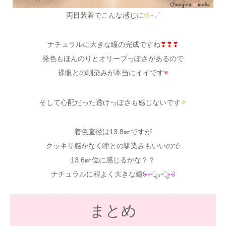
両目装着でこんな感じに
✩
⋆
｡
˚
ナチュラルに大きな瞳の完成ですね
❣❣❣
発色もほんのりとオリーブっぽさがあるので
裸眼との馴染みが本当にイイです
♥
そして心配だった透けっぽさも感じないです
✧
着色直径は13.8㎜ですが
クッキリ感がなく瞳との馴染みもいいので
13.6㎜位に感じるかな？？
ナチュラルに程よく大きな瞳꒰
⑅
ᵕॢ₃ᵕू
⑅
꒱
まとめ