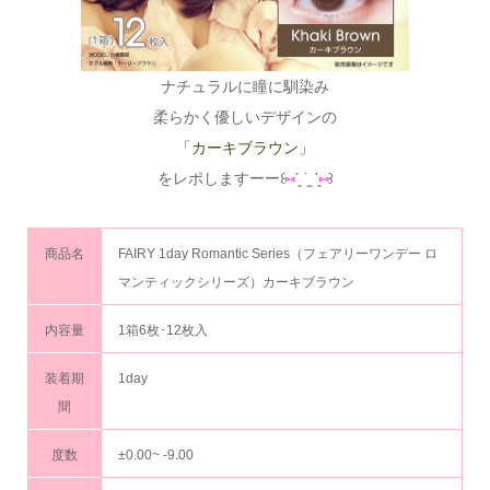
ナチュラルに瞳に馴染み
柔らかく優しいデザインの
「カーキブラウン」
をレポしますーー꒰
⑅
ˊ͈ ˙̫ ˋ͈
⑅
꒱
商品名
FAIRY 1day Romantic Series（フェアリーワンデー ロ
マンティックシリーズ）カーキブラウン
内容量
1箱6枚･12枚入
装着期
1day
間
度数
±0.00~ -9.00