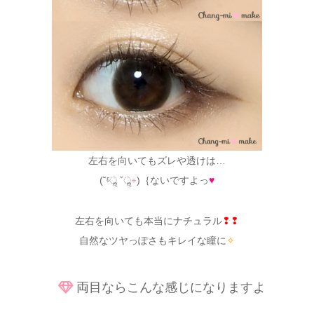
左右を向いてもズレや透けは…
(˘ᵋॢ ˘ॢ
⌯
)｛ないですよっ
♥
左右を向いても本当にナチュラル
❢❢
自然なツヤっぽさもキレイな瞳に
✧
両目ならこんな感じになりますよ