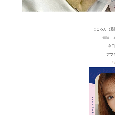
にこるん（藤
毎日、
今日
アプ
「