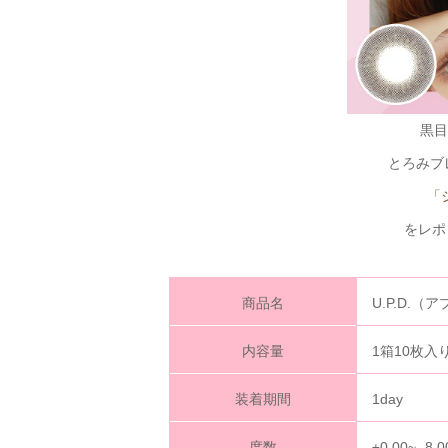
黒目
とろみブ
「
をレポ
商品名
U.P.D.
内容量
1箱10枚入
装着期間
1day
度数
±0.00~ -8.0