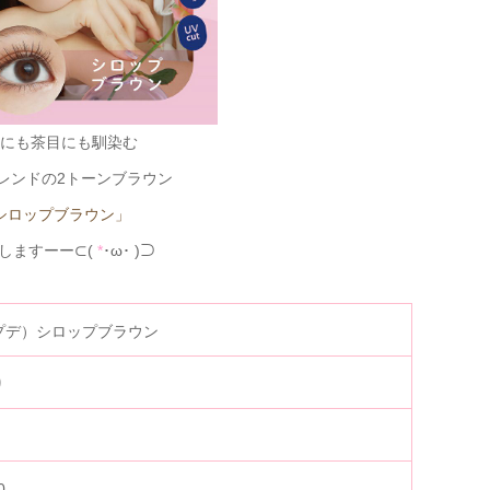
にも茶目にも馴染む
レンドの2トーンブラウン
シロップブラウン」
しますーー⊂(
*
･ω･ )⊃
（アプデ）シロップブラウン
り
0