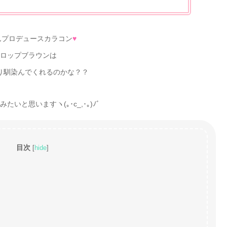
んプロデュースカラコン
♥
ロップブラウンは
り馴染んでくれるのかな？？
いと思いますヽ(｡･c_,･｡)ﾉﾞ
目次
[
hide
]