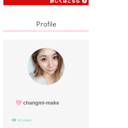
Profile
changmi-make
41 views