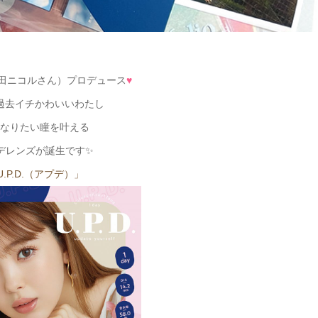
田ニコルさん）プロデュース
♥
過去イチかわいいわたし
なりたい瞳を叶える
デレンズが誕生です✨
U.P.D.（アプデ）」