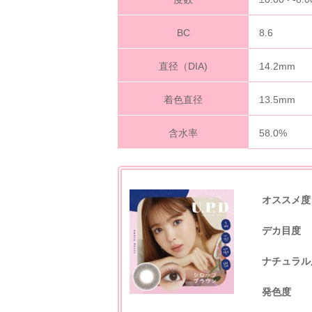
BC
8.6
直径（DIA)
14.2mm
着色直径
13.5mm
含水率
58.0%
オススメ度
デカ目度
ナチュラル
発色度