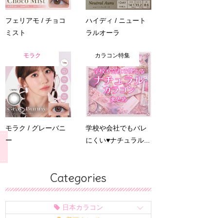
フェリアモ / チョコ
ハイディ / ニュート
ミスト
ラルオーラ
モラク
カラコン特集
モラク / グレーバニ
学校や会社でもバレ
ー
にくい♥ナチュラル...
Categories
日本カラコン