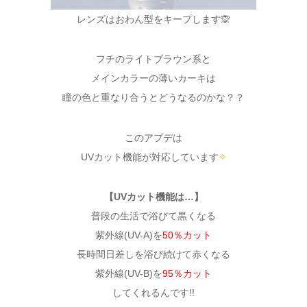
レンズはおわん型をキープします🙊
フチのライトブラウン系と
メインカラーの薄いカーキは
瞳の色と重なり合うとどうなるのかな？？
このアプデは
UVカット機能が対応しています
✧
【UVカット機能は…】
普段の生活で浴びて黒くなる
紫外線(UV-A)を
50％カット
長時間日差しを浴び続けて赤くなる
紫外線(UV-B)を
95％カット
してくれるんです!!