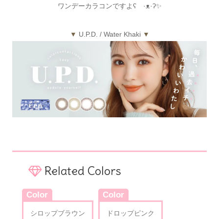
ワンデーカラコンですよʕ ·ᴥ·ʔ✨
▼
U.P.D. / Water Khaki
▼
Related Colors
Color
Color
シロップブラウン
ドロップピンク