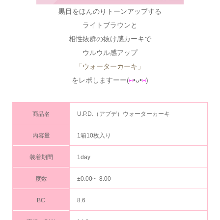
黒目をほんのりトーンアップする
ライトブラウンと
相性抜群の抜け感カーキで
ウルウル感アップ
「ウォーターカーキ」
をレポしますーー(
⑅
•ᴗ•
⑅
)
商品名
U.P.D.（アプデ）ウォーターカーキ
内容量
1箱10枚入り
装着期間
1day
度数
±0.00~ -8.00
BC
8.6