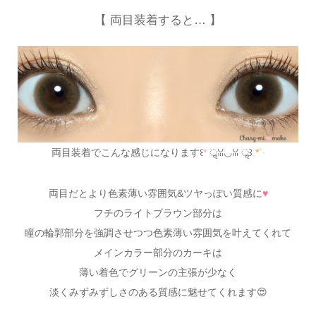
【 両目装着すると… 】
両目装着でこんな感じになります꒰
*
ॢꈍ◡ꈍ ॢ꒱
.
*
˚‧
両目だとより色素薄い雰囲気&ツヤっぽい質感に
♥
フチのライトブラウン部分は
瞳の輪郭部分を強調させつつ色素薄い雰囲気を叶えてくれて
メインカラー部分のカーキは
薄い着色でグリーンの主張が少なく
淡くみずみずしさのある質感に魅せてくれます😍