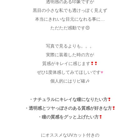
透明感のある印象ですが
黒目の小さな私でも透けっぽく見えず
本当にきれいな目元になれる事に…
ただただ感動です😍
写真で見るよりも。。。
実際に装着した時の方が
質感がキレイに感じます
❢❢
ぜひ1度体感してみてほしいです
♥
個人的にはリピ確🎶
・ナチュラルにキレイな瞳になりたい方
❢
・透明感とツヤっぽさのある質感が好きな方
❢
・瞳の質感をグッと上げたい方
❢
にオススメなUVカット付きの