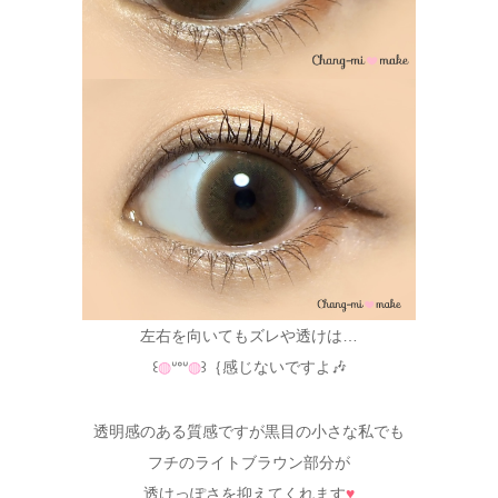
左右を向いてもズレや透けは…
꒰
◍
ᐡᐤᐡ
◍
꒱｛感じないですよ🎶
透明感のある質感ですが黒目の小さな私でも
フチのライトブラウン部分が
透けっぽさを抑えてくれます
♥